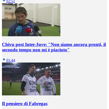
02:51
Chivu post Inter-Juve: "Non siamo ancora pronti, il
secondo tempo non mi è piaciuto"
01:44
Il pensiero di Fabregas