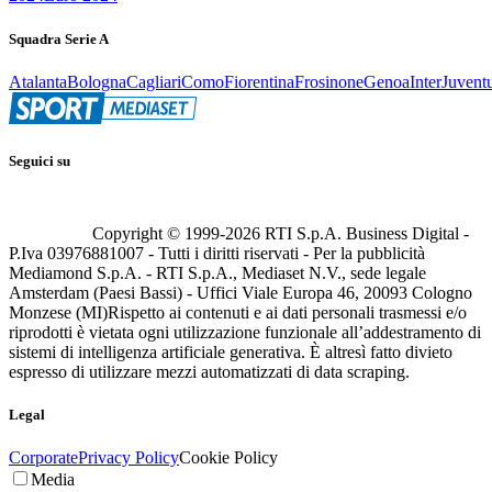
Squadra Serie A
Atalanta
Bologna
Cagliari
Como
Fiorentina
Frosinone
Genoa
Inter
Juvent
Seguici su
Copyright © 1999-
2026
RTI S.p.A. Business Digital -
P.Iva 03976881007 - Tutti i diritti riservati - Per la pubblicità
Mediamond S.p.A. - RTI S.p.A., Mediaset N.V., sede legale
Amsterdam (Paesi Bassi) - Uffici Viale Europa 46, 20093 Cologno
Monzese (MI)
Rispetto ai contenuti e ai dati personali trasmessi e/o
riprodotti è vietata ogni utilizzazione funzionale all’addestramento di
sistemi di intelligenza artificiale generativa. È altresì fatto divieto
espresso di utilizzare mezzi automatizzati di data scraping.
Legal
Corporate
Privacy Policy
Cookie Policy
Media