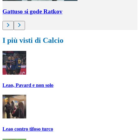
Gattuso si gode Ratkov
I più visti di Calcio
Leao, Pavard e non solo
Leao contro tifoso turco