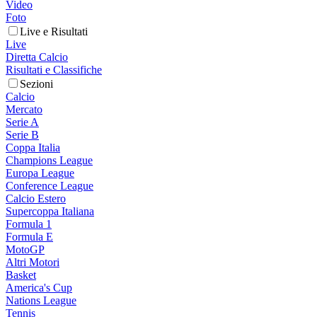
Video
Foto
Live e Risultati
Live
Diretta Calcio
Risultati e Classifiche
Sezioni
Calcio
Mercato
Serie A
Serie B
Coppa Italia
Champions League
Europa League
Conference League
Calcio Estero
Supercoppa Italiana
Formula 1
Formula E
MotoGP
Altri Motori
Basket
America's Cup
Nations League
Tennis