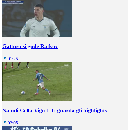
Gattuso si gode Ratkov
01:25
Napoli-Celta Vigo 1-1: guarda gli highlights
02:05