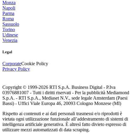
Monza
Napoli
Parma
Roma
Sassuolo
Torino
Udinese
Venezia
Legal
Corporate
Cookie Policy
Privacy Policy
Copyright © 1999-
2026
RTI S.p.A. Business Digital - P.Iva
03976881007 - Tutti i diritti riservati - Per la pubblicità Mediamond
S.p.A. - RTI S.p.A., Mediaset N.V., sede legale Amsterdam (Paesi
Bassi) - Uffici Viale Europa 46, 20093 Cologno Monzese (MI)
Rispetto ai contenuti e ai dati personali trasmessi e/o riprodotti è
vietata ogni utilizzazione funzionale all’addestramento di sistemi di
intelligenza artificiale generativa. È altresì fatto divieto espresso di
utilizzare mezzi automatizzati di data scraping.