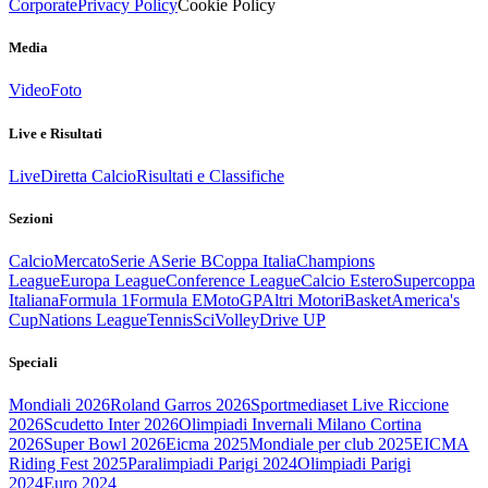
Corporate
Privacy Policy
Cookie Policy
Media
Video
Foto
Live e Risultati
Live
Diretta Calcio
Risultati e Classifiche
Sezioni
Calcio
Mercato
Serie A
Serie B
Coppa Italia
Champions
League
Europa League
Conference League
Calcio Estero
Supercoppa
Italiana
Formula 1
Formula E
MotoGP
Altri Motori
Basket
America's
Cup
Nations League
Tennis
Sci
Volley
Drive UP
Speciali
Mondiali 2026
Roland Garros 2026
Sportmediaset Live Riccione
2026
Scudetto Inter 2026
Olimpiadi Invernali Milano Cortina
2026
Super Bowl 2026
Eicma 2025
Mondiale per club 2025
EICMA
Riding Fest 2025
Paralimpiadi Parigi 2024
Olimpiadi Parigi
2024
Euro 2024