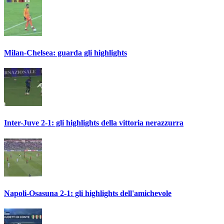
Milan-Chelsea: guarda gli highlights
Inter-Juve 2-1: gli highlights della vittoria nerazzurra
Napoli-Osasuna 2-1: gli highlights dell'amichevole