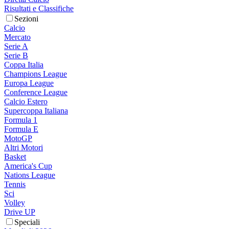
Risultati e Classifiche
Sezioni
Calcio
Mercato
Serie A
Serie B
Coppa Italia
Champions League
Europa League
Conference League
Calcio Estero
Supercoppa Italiana
Formula 1
Formula E
MotoGP
Altri Motori
Basket
America's Cup
Nations League
Tennis
Sci
Volley
Drive UP
Speciali