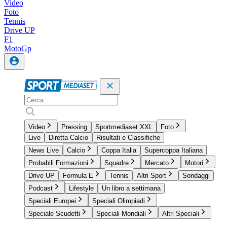
Video
Foto
Tennis
Drive UP
F1
MotoGp
Video
Pressing
Sportmediaset XXL
Foto
Live
Diretta Calcio
Risultati e Classifiche
News Live
Calcio
Coppa Italia
Supercoppa Italiana
Probabili Formazioni
Squadre
Mercato
Motori
Drive UP
Formula E
Tennis
Altri Sport
Sondaggi
Podcast
Lifestyle
Un libro a settimana
Speciali Europei
Speciali Olimpiadi
Speciale Scudetti
Speciali Mondiali
Altri Speciali