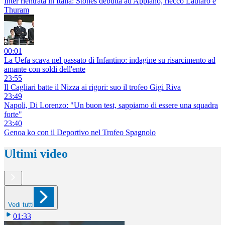
Inter rientrata in Italia: Stones debutta ad Appiano, riecco Lautaro e
Thuram
00:01
La Uefa scava nel passato di Infantino: indagine su risarcimento ad
amante con soldi dell'ente
23:55
Il Cagliari batte il Nizza ai rigori: suo il trofeo Gigi Riva
23:49
Napoli, Di Lorenzo: "Un buon test, sappiamo di essere una squadra
forte"
23:40
Genoa ko con il Deportivo nel Trofeo Spagnolo
Ultimi video
Vedi tutti
01:33