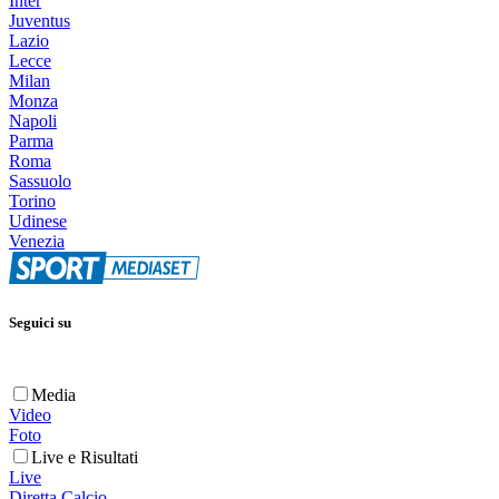
Inter
Juventus
Lazio
Lecce
Milan
Monza
Napoli
Parma
Roma
Sassuolo
Torino
Udinese
Venezia
Seguici su
Media
Video
Foto
Live e Risultati
Live
Diretta Calcio