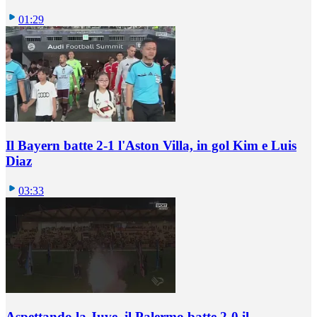
01:29
Il Bayern batte 2-1 l'Aston Villa, in gol Kim e Luis
Diaz
03:33
Aspettando la Juve, il Palermo batte 2-0 il