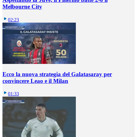
Melbourne City
02:23
Ecco la nuova strategia del Galatasaray per
convincere Leao e il Milan
01:33