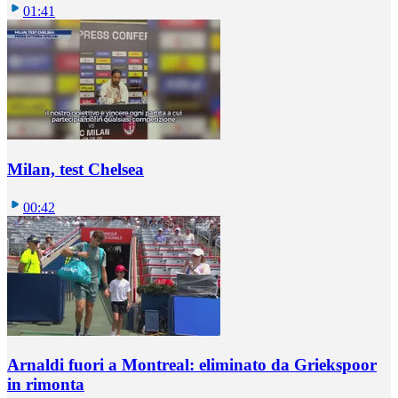
01:41
Milan, test Chelsea
00:42
Arnaldi fuori a Montreal: eliminato da Griekspoor
in rimonta