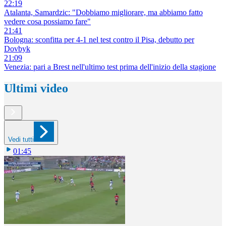
22:19
Atalanta, Samardzic: "Dobbiamo migliorare, ma abbiamo fatto
vedere cosa possiamo fare"
21:41
Bologna: sconfitta per 4-1 nel test contro il Pisa, debutto per
Dovbyk
21:09
Venezia: pari a Brest nell'ultimo test prima dell'inizio della stagione
Ultimi video
Vedi tutti
01:45