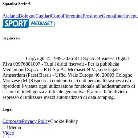
Squadra Serie A
Atalanta
Bologna
Cagliari
Como
Fiorentina
Frosinone
Genoa
Inter
Juvent
Seguici su
Copyright © 1999-
2026
RTI S.p.A. Business Digital -
P.Iva 03976881007 - Tutti i diritti riservati - Per la pubblicità
Mediamond S.p.A. - RTI S.p.A., Mediaset N.V., sede legale
Amsterdam (Paesi Bassi) - Uffici Viale Europa 46, 20093 Cologno
Monzese (MI)
Rispetto ai contenuti e ai dati personali trasmessi e/o
riprodotti è vietata ogni utilizzazione funzionale all’addestramento di
sistemi di intelligenza artificiale generativa. È altresì fatto divieto
espresso di utilizzare mezzi automatizzati di data scraping.
Legal
Corporate
Privacy Policy
Cookie Policy
Media
Video