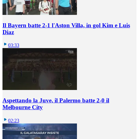
Il Bayern batte 2-1 l'Aston Villa, in gol Kim e Luis
Diaz
03:33
Aspettando la Juve, il Palermo batte 2-0 il
Melbourne City
02:23