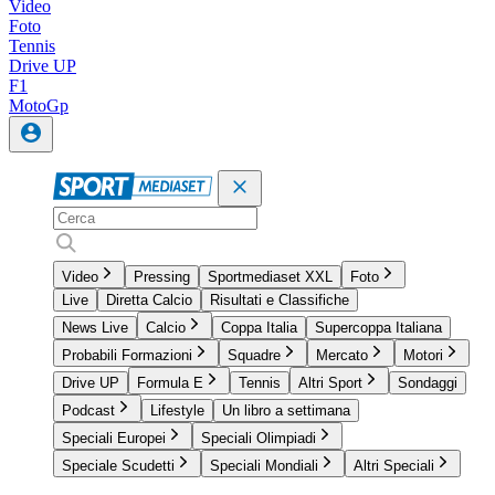
Video
Foto
Tennis
Drive UP
F1
MotoGp
Video
Pressing
Sportmediaset XXL
Foto
Live
Diretta Calcio
Risultati e Classifiche
News Live
Calcio
Coppa Italia
Supercoppa Italiana
Probabili Formazioni
Squadre
Mercato
Motori
Drive UP
Formula E
Tennis
Altri Sport
Sondaggi
Podcast
Lifestyle
Un libro a settimana
Speciali Europei
Speciali Olimpiadi
Speciale Scudetti
Speciali Mondiali
Altri Speciali