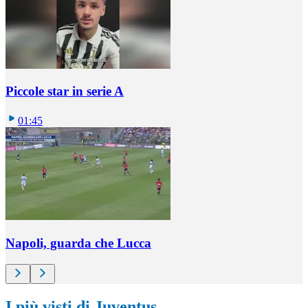
Piccole star in serie A
01:45
Napoli, guarda che Lucca
I più visti di Juventus