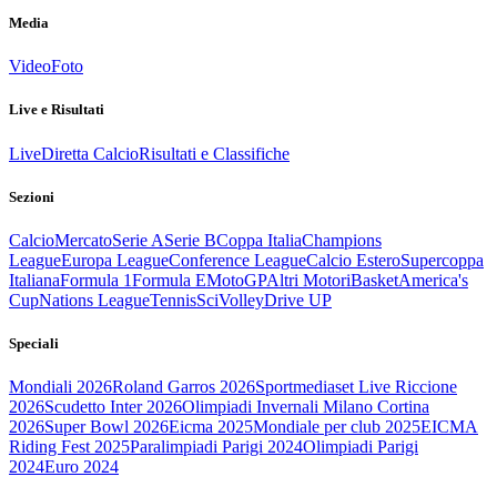
Media
Video
Foto
Live e Risultati
Live
Diretta Calcio
Risultati e Classifiche
Sezioni
Calcio
Mercato
Serie A
Serie B
Coppa Italia
Champions
League
Europa League
Conference League
Calcio Estero
Supercoppa
Italiana
Formula 1
Formula E
MotoGP
Altri Motori
Basket
America's
Cup
Nations League
Tennis
Sci
Volley
Drive UP
Speciali
Mondiali 2026
Roland Garros 2026
Sportmediaset Live Riccione
2026
Scudetto Inter 2026
Olimpiadi Invernali Milano Cortina
2026
Super Bowl 2026
Eicma 2025
Mondiale per club 2025
EICMA
Riding Fest 2025
Paralimpiadi Parigi 2024
Olimpiadi Parigi
2024
Euro 2024