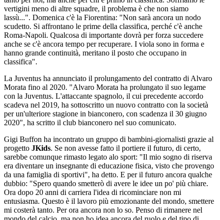
vertigini meno di altre squadre, il problema è che non siamo
lassù...". Domenica c'è la Fiorentina: "Non sarà ancora un nodo
scudetto. Si affrontano le prime della classifica, perché c'è anche
Roma-Napoli. Qualcosa di importante dovrà per forza succedere
anche se c'è ancora tempo per recuperare. I viola sono in forma e
hanno grande continuità, meritano il posto che occupano in
classifica".
La Juventus ha annunciato il prolungamento del contratto di Alvaro
Morata fino al 2020. "Alvaro Morata ha prolungato il suo legame
con la Juventus. L'attaccante spagnolo, il cui precedente accordo
scadeva nel 2019, ha sottoscritto un nuovo contratto con la società
per un'ulteriore stagione in bianconero, con scadenza il 30 giugno
2020", ha scritto il club bianconero nel suo comunicato.
Gigi Buffon ha incontrato un gruppo di bambini-giornalisti grazie al
progetto
JKids
. Se non avesse fatto il portiere il futuro, di certo,
sarebbe comunque rimasto legato alo sport: "Il mio sogno di riserva
era diventare un insegnante di educazione fisica, visto che provengo
da una famiglia di sportivi", ha detto. E per il futuro ancora qualche
dubbio: "Spero quando smetterò di avere le idee un po' più chiare.
Ora dopo 20 anni di carriera l'idea di ricominciare non mi
entusiasma. Questo è il lavoro più emozionante del mondo, smettere
mi costerà tanto. Per ora ancora non lo so. Penso di rimanere nel
mondo del calcio, ma non ho idea ancora del ruolo e del tipo di