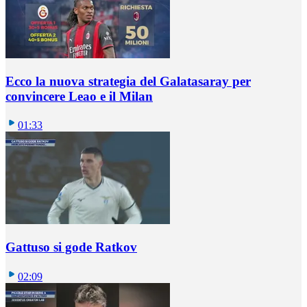
Ecco la nuova strategia del Galatasaray per
convincere Leao e il Milan
01:33
Gattuso si gode Ratkov
02:09