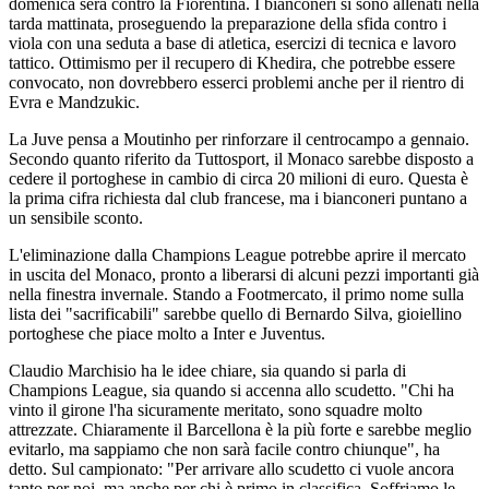
domenica sera contro la Fiorentina. I bianconeri si sono allenati nella
tarda mattinata, proseguendo la preparazione della sfida contro i
viola con una seduta a base di atletica, esercizi di tecnica e lavoro
tattico. Ottimismo per il recupero di Khedira, che potrebbe essere
convocato, non dovrebbero esserci problemi anche per il rientro di
Evra e Mandzukic.
La Juve pensa a Moutinho per rinforzare il centrocampo a gennaio.
Secondo quanto riferito da Tuttosport, il Monaco sarebbe disposto a
cedere il portoghese in cambio di circa 20 milioni di euro. Questa è
la prima cifra richiesta dal club francese, ma i bianconeri puntano a
un sensibile sconto.
L'eliminazione dalla Champions League potrebbe aprire il mercato
in uscita del Monaco, pronto a liberarsi di alcuni pezzi importanti già
nella finestra invernale. Stando a Footmercato, il primo nome sulla
lista dei "sacrificabili" sarebbe quello di Bernardo Silva, gioiellino
portoghese che piace molto a Inter e Juventus.
Claudio Marchisio ha le idee chiare, sia quando si parla di
Champions League, sia quando si accenna allo scudetto. "Chi ha
vinto il girone l'ha sicuramente meritato, sono squadre molto
attrezzate. Chiaramente il Barcellona è la più forte e sarebbe meglio
evitarlo, ma sappiamo che non sarà facile contro chiunque", ha
detto. Sul campionato: "Per arrivare allo scudetto ci vuole ancora
tanto per noi, ma anche per chi è primo in classifica. Soffriamo le