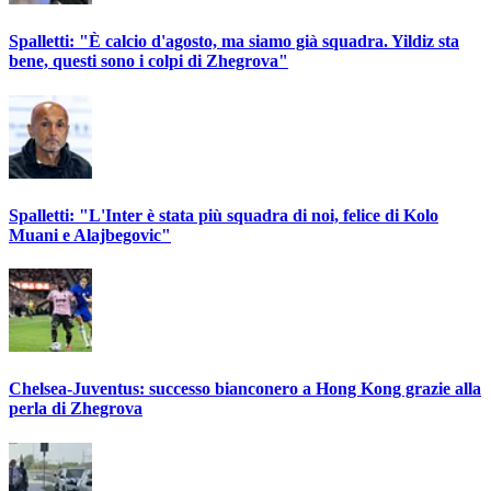
Spalletti: "È calcio d'agosto, ma siamo già squadra. Yildiz sta
bene, questi sono i colpi di Zhegrova"
Spalletti: "L'Inter è stata più squadra di noi, felice di Kolo
Muani e Alajbegovic"
Chelsea-Juventus: successo bianconero a Hong Kong grazie alla
perla di Zhegrova