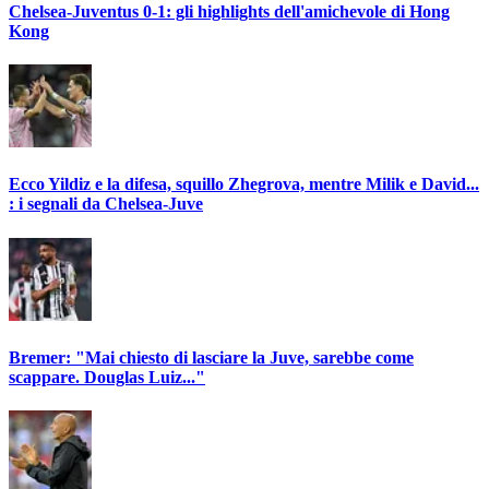
Chelsea-Juventus 0-1: gli highlights dell'amichevole di Hong
Kong
Ecco Yildiz e la difesa, squillo Zhegrova, mentre Milik e David...
: i segnali da Chelsea-Juve
Bremer: "Mai chiesto di lasciare la Juve, sarebbe come
scappare. Douglas Luiz..."