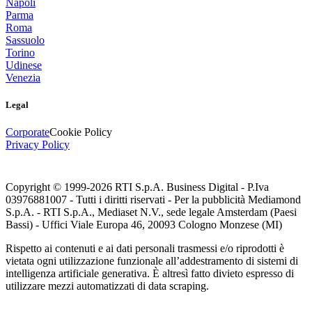
Napoli
Parma
Roma
Sassuolo
Torino
Udinese
Venezia
Legal
Corporate
Cookie Policy
Privacy Policy
Copyright © 1999-
2026
RTI S.p.A. Business Digital - P.Iva
03976881007 - Tutti i diritti riservati - Per la pubblicità Mediamond
S.p.A. - RTI S.p.A., Mediaset N.V., sede legale Amsterdam (Paesi
Bassi) - Uffici Viale Europa 46, 20093 Cologno Monzese (MI)
Rispetto ai contenuti e ai dati personali trasmessi e/o riprodotti è
vietata ogni utilizzazione funzionale all’addestramento di sistemi di
intelligenza artificiale generativa. È altresì fatto divieto espresso di
utilizzare mezzi automatizzati di data scraping.