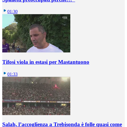
01:30
Tifosi viola in estasi per Mastantuono
01:33
Salah, l’accoglienza a Trebisonda è folle quasi come