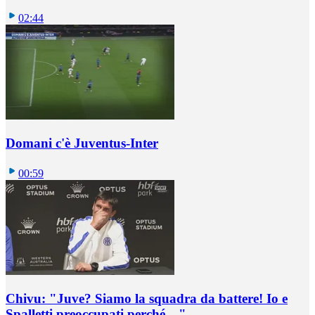
02:44
Domani c'è Juventus-Inter
00:59
Chivu: "Juve? Siamo la squadra da battere! Io e
Spalletti preoccupati perché…"