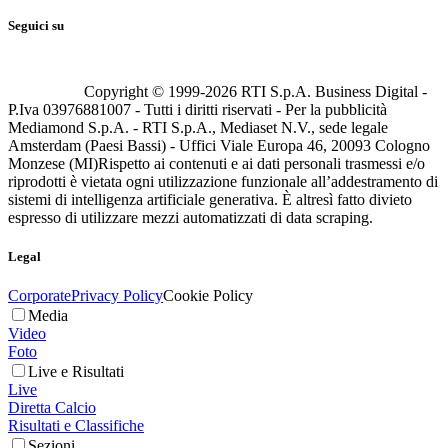
Seguici su
Copyright © 1999-
2026
RTI S.p.A. Business Digital -
P.Iva 03976881007 - Tutti i diritti riservati - Per la pubblicità
Mediamond S.p.A. - RTI S.p.A., Mediaset N.V., sede legale
Amsterdam (Paesi Bassi) - Uffici Viale Europa 46, 20093 Cologno
Monzese (MI)
Rispetto ai contenuti e ai dati personali trasmessi e/o
riprodotti è vietata ogni utilizzazione funzionale all’addestramento di
sistemi di intelligenza artificiale generativa. È altresì fatto divieto
espresso di utilizzare mezzi automatizzati di data scraping.
Legal
Corporate
Privacy Policy
Cookie Policy
Media
Video
Foto
Live e Risultati
Live
Diretta Calcio
Risultati e Classifiche
Sezioni