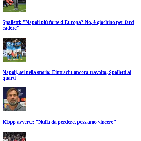
Spalletti: "Napoli più forte d'Europa? No, è giochino per farci
cadere"
Napoli, sei nella storia: Eintracht ancora travolto, Spalletti ai
quarti
Klopp avverte: "Nulla da perdere, possiamo vincere"