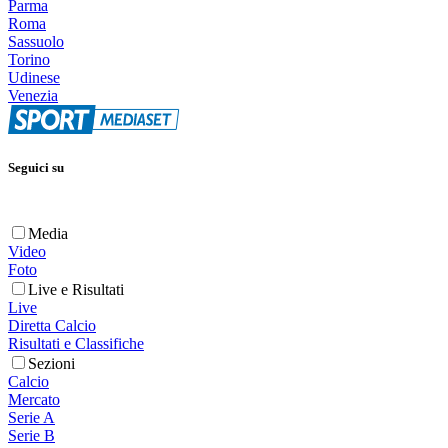
Parma
Roma
Sassuolo
Torino
Udinese
Venezia
Seguici su
Media
Video
Foto
Live e Risultati
Live
Diretta Calcio
Risultati e Classifiche
Sezioni
Calcio
Mercato
Serie A
Serie B