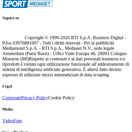
Seguici su
Copyright © 1999-
2026
RTI S.p.A. Business Digital -
P.Iva 03976881007 - Tutti i diritti riservati - Per la pubblicità
Mediamond S.p.A. - RTI S.p.A., Mediaset N.V., sede legale
Amsterdam (Paesi Bassi) - Uffici Viale Europa 46, 20093 Cologno
Monzese (MI)
Rispetto ai contenuti e ai dati personali trasmessi e/o
riprodotti è vietata ogni utilizzazione funzionale all’addestramento di
sistemi di intelligenza artificiale generativa. È altresì fatto divieto
espresso di utilizzare mezzi automatizzati di data scraping.
Legal
Corporate
Privacy Policy
Cookie Policy
Media
Video
Foto