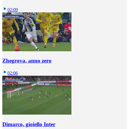
02:09
Zhegrova, anno zero
02:06
Dimarco, gioiello Inter