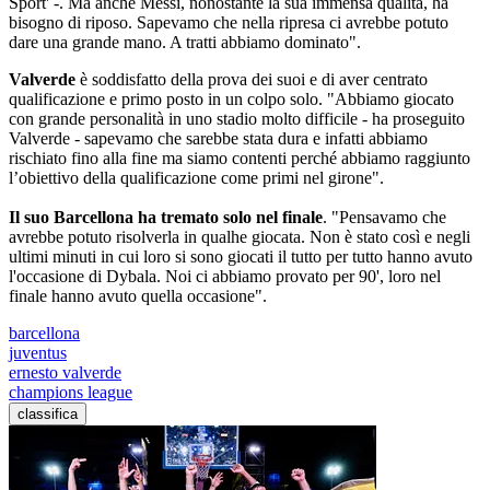
Sport' -. Ma anche Messi, nonostante la sua immensa qualità, ha
bisogno di riposo. Sapevamo che nella ripresa ci avrebbe potuto
dare una grande mano. A tratti abbiamo dominato".
Valverde
è soddisfatto della prova dei suoi e di aver centrato
qualificazione e primo posto in un colpo solo. "Abbiamo giocato
con grande personalità in uno stadio molto difficile - ha proseguito
Valverde - sapevamo che sarebbe stata dura e infatti abbiamo
rischiato fino alla fine ma siamo contenti perché abbiamo raggiunto
l’obiettivo della qualificazione come primi nel girone".
Il suo Barcellona ha tremato solo nel finale
. "Pensavamo che
avrebbe potuto risolverla in qualhe giocata. Non è stato così e negli
ultimi minuti in cui loro si sono giocati il tutto per tutto hanno avuto
l'occasione di Dybala. Noi ci abbiamo provato per 90', loro nel
finale hanno avuto quella occasione".
barcellona
juventus
ernesto valverde
champions league
classifica