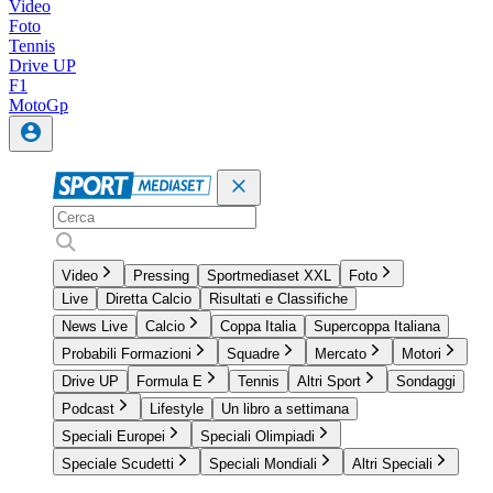
Video
Foto
Tennis
Drive UP
F1
MotoGp
Video
Pressing
Sportmediaset XXL
Foto
Live
Diretta Calcio
Risultati e Classifiche
News Live
Calcio
Coppa Italia
Supercoppa Italiana
Probabili Formazioni
Squadre
Mercato
Motori
Drive UP
Formula E
Tennis
Altri Sport
Sondaggi
Podcast
Lifestyle
Un libro a settimana
Speciali Europei
Speciali Olimpiadi
Speciale Scudetti
Speciali Mondiali
Altri Speciali