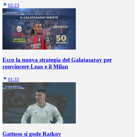
02:23
Ecco la nuova strategia del Galatasaray per
convincere Leao e il Milan
01:33
Gattuso si gode Ratkov