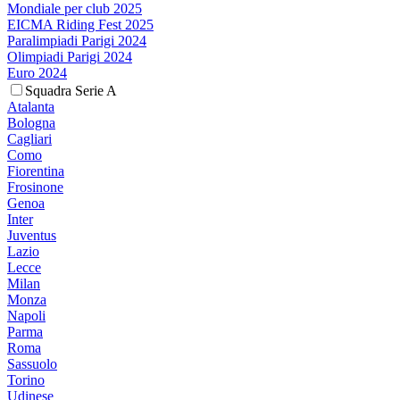
Mondiale per club 2025
EICMA Riding Fest 2025
Paralimpiadi Parigi 2024
Olimpiadi Parigi 2024
Euro 2024
Squadra Serie A
Atalanta
Bologna
Cagliari
Como
Fiorentina
Frosinone
Genoa
Inter
Juventus
Lazio
Lecce
Milan
Monza
Napoli
Parma
Roma
Sassuolo
Torino
Udinese