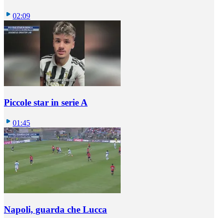
02:09
Piccole star in serie A
01:45
Napoli, guarda che Lucca