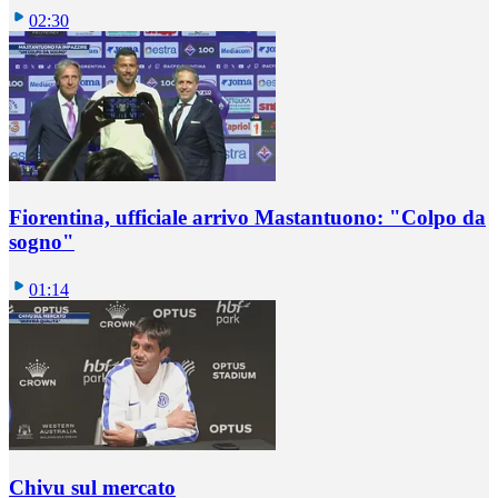
02:30
Fiorentina, ufficiale arrivo Mastantuono: "Colpo da
sogno"
01:14
Chivu sul mercato