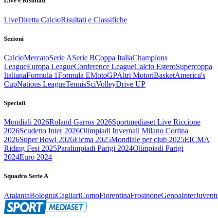
Live e Risultati
Live
Diretta Calcio
Risultati e Classifiche
Sezioni
Calcio
Mercato
Serie A
Serie B
Coppa Italia
Champions
League
Europa League
Conference League
Calcio Estero
Supercoppa
Italiana
Formula 1
Formula E
MotoGP
Altri Motori
Basket
America's
Cup
Nations League
Tennis
Sci
Volley
Drive UP
Speciali
Mondiali 2026
Roland Garros 2026
Sportmediaset Live Riccione
2026
Scudetto Inter 2026
Olimpiadi Invernali Milano Cortina
2026
Super Bowl 2026
Eicma 2025
Mondiale per club 2025
EICMA
Riding Fest 2025
Paralimpiadi Parigi 2024
Olimpiadi Parigi
2024
Euro 2024
Squadra Serie A
Atalanta
Bologna
Cagliari
Como
Fiorentina
Frosinone
Genoa
Inter
Juvent