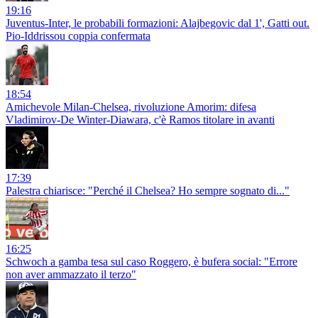
19:16
Juventus-Inter, le probabili formazioni: Alajbegovic dal 1', Gatti out.
Pio-Iddrissou coppia confermata
18:54
Amichevole Milan-Chelsea, rivoluzione Amorim: difesa
Vladimirov-De Winter-Diawara, c'è Ramos titolare in avanti
17:39
Palestra chiarisce: "Perché il Chelsea? Ho sempre sognato di..."
16:25
Schwoch a gamba tesa sul caso Roggero, è bufera social: "Errore
non aver ammazzato il terzo"