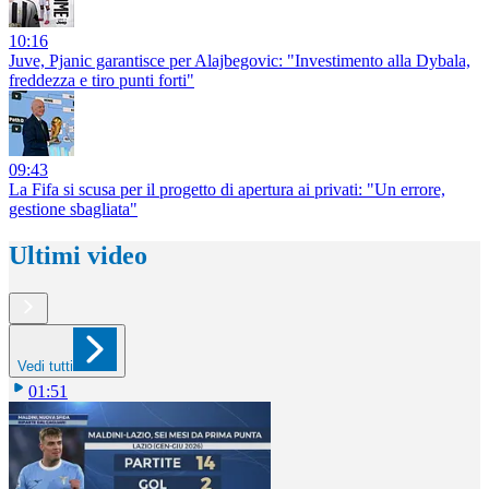
10:16
Juve, Pjanic garantisce per Alajbegovic: "Investimento alla Dybala,
freddezza e tiro punti forti"
09:43
La Fifa si scusa per il progetto di apertura ai privati: "Un errore,
gestione sbagliata"
Ultimi video
Vedi tutti
01:51