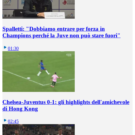
Spalletti: "Dobbiamo entrare per forza in
Champions perché la Juve non può stare fuori"
01:30
Chelsea-Juventus 0-1: gli highlights dell'amichevole
di Hong Kong
02:45