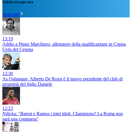
Calcio ora per ora
Vedi tutti
13:19
Addio a Pippo Marchioro, allenatore della qualificazione in Coppa
Uefa del Cesena
12:30
As Ostiamare, Alberto De Rossi è il nuovo presidente del club di
proprietà del figlio Daniele
12:23
Ndicka: "Baresi e Ramos i miei idoli. Champions? La Roma non
sarà una comparsa"