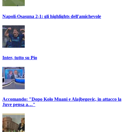
Napoli-Osasuna 2-1: gli highlights dell'amichevole
Inter, tutto su Pio
Accomando: "Dopo Kolo Muani e Alajbegovic, in attacco la
Juve pensa a…"