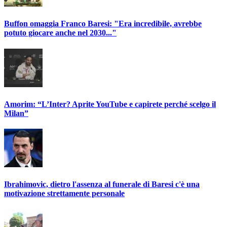
Buffon omaggia Franco Baresi: "Era incredibile, avrebbe
potuto giocare anche nel 2030..."
Amorim: “L’Inter? Aprite YouTube e capirete perché scelgo il
Milan”
Ibrahimovic, dietro l'assenza al funerale di Baresi c'è una
motivazione strettamente personale