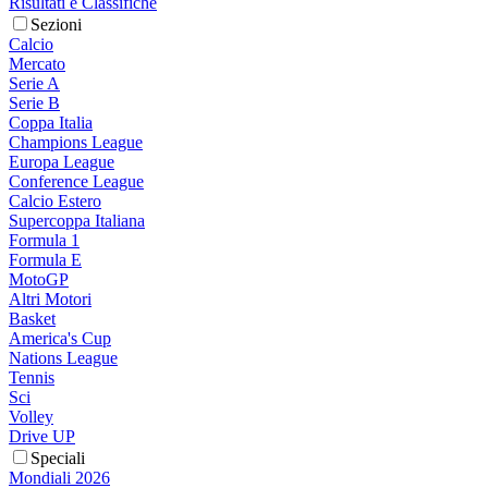
Risultati e Classifiche
Sezioni
Calcio
Mercato
Serie A
Serie B
Coppa Italia
Champions League
Europa League
Conference League
Calcio Estero
Supercoppa Italiana
Formula 1
Formula E
MotoGP
Altri Motori
Basket
America's Cup
Nations League
Tennis
Sci
Volley
Drive UP
Speciali
Mondiali 2026