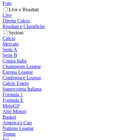
Foto
Live e Risultati
Live
Diretta Calcio
Risultati e Classifiche
Sezioni
Calcio
Mercato
Serie A
Serie B
Coppa Italia
Champions League
Europa League
Conference League
Calcio Estero
Supercoppa Italiana
Formula 1
Formula E
MotoGP
Altri Motori
Basket
America's Cup
Nations League
Tennis
Sci