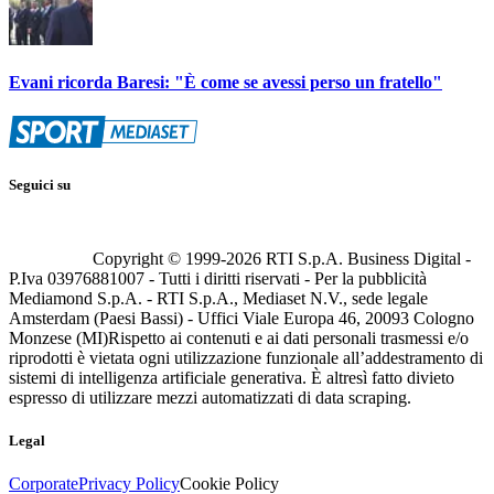
Evani ricorda Baresi: "È come se avessi perso un fratello"
Seguici su
Copyright © 1999-
2026
RTI S.p.A. Business Digital -
P.Iva 03976881007 - Tutti i diritti riservati - Per la pubblicità
Mediamond S.p.A. - RTI S.p.A., Mediaset N.V., sede legale
Amsterdam (Paesi Bassi) - Uffici Viale Europa 46, 20093 Cologno
Monzese (MI)
Rispetto ai contenuti e ai dati personali trasmessi e/o
riprodotti è vietata ogni utilizzazione funzionale all’addestramento di
sistemi di intelligenza artificiale generativa. È altresì fatto divieto
espresso di utilizzare mezzi automatizzati di data scraping.
Legal
Corporate
Privacy Policy
Cookie Policy