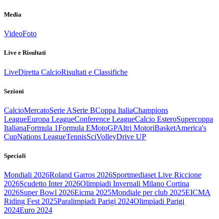
Media
Video
Foto
Live e Risultati
Live
Diretta Calcio
Risultati e Classifiche
Sezioni
Calcio
Mercato
Serie A
Serie B
Coppa Italia
Champions
League
Europa League
Conference League
Calcio Estero
Supercoppa
Italiana
Formula 1
Formula E
MotoGP
Altri Motori
Basket
America's
Cup
Nations League
Tennis
Sci
Volley
Drive UP
Speciali
Mondiali 2026
Roland Garros 2026
Sportmediaset Live Riccione
2026
Scudetto Inter 2026
Olimpiadi Invernali Milano Cortina
2026
Super Bowl 2026
Eicma 2025
Mondiale per club 2025
EICMA
Riding Fest 2025
Paralimpiadi Parigi 2024
Olimpiadi Parigi
2024
Euro 2024