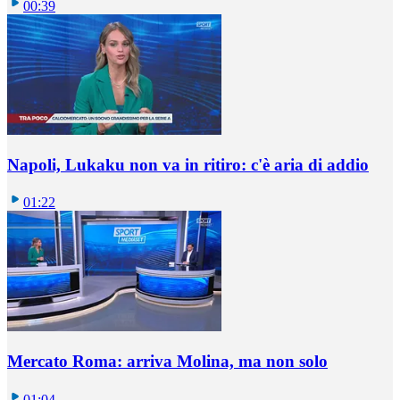
00:39
Napoli, Lukaku non va in ritiro: c'è aria di addio
01:22
Mercato Roma: arriva Molina, ma non solo
01:04