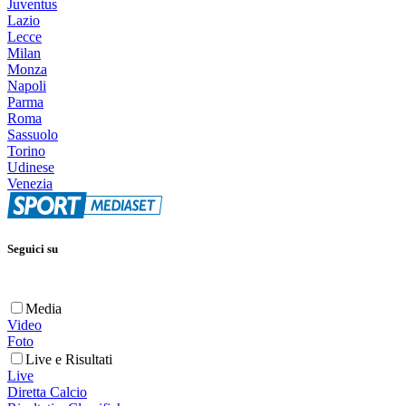
Juventus
Lazio
Lecce
Milan
Monza
Napoli
Parma
Roma
Sassuolo
Torino
Udinese
Venezia
Seguici su
Media
Video
Foto
Live e Risultati
Live
Diretta Calcio