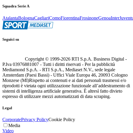
Squadra Serie A
Atalanta
Bologna
Cagliari
Como
Fiorentina
Frosinone
Genoa
Inter
Juvent
Seguici su
Copyright © 1999-
2026
RTI S.p.A. Business Digital -
P.Iva 03976881007 - Tutti i diritti riservati - Per la pubblicità
Mediamond S.p.A. - RTI S.p.A., Mediaset N.V., sede legale
Amsterdam (Paesi Bassi) - Uffici Viale Europa 46, 20093 Cologno
Monzese (MI)
Rispetto ai contenuti e ai dati personali trasmessi e/o
riprodotti è vietata ogni utilizzazione funzionale all’addestramento di
sistemi di intelligenza artificiale generativa. È altresì fatto divieto
espresso di utilizzare mezzi automatizzati di data scraping.
Legal
Corporate
Privacy Policy
Cookie Policy
Media
Video