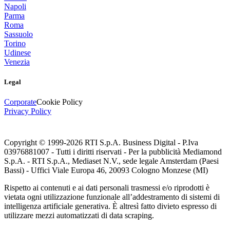
Napoli
Parma
Roma
Sassuolo
Torino
Udinese
Venezia
Legal
Corporate
Cookie Policy
Privacy Policy
Copyright © 1999-
2026
RTI S.p.A. Business Digital - P.Iva
03976881007 - Tutti i diritti riservati - Per la pubblicità Mediamond
S.p.A. - RTI S.p.A., Mediaset N.V., sede legale Amsterdam (Paesi
Bassi) - Uffici Viale Europa 46, 20093 Cologno Monzese (MI)
Rispetto ai contenuti e ai dati personali trasmessi e/o riprodotti è
vietata ogni utilizzazione funzionale all’addestramento di sistemi di
intelligenza artificiale generativa. È altresì fatto divieto espresso di
utilizzare mezzi automatizzati di data scraping.