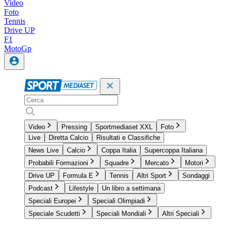
Video
Foto
Tennis
Drive UP
F1
MotoGp
Video
Pressing
Sportmediaset XXL
Foto
Live
Diretta Calcio
Risultati e Classifiche
News Live
Calcio
Coppa Italia
Supercoppa Italiana
Probabili Formazioni
Squadre
Mercato
Motori
Drive UP
Formula E
Tennis
Altri Sport
Sondaggi
Podcast
Lifestyle
Un libro a settimana
Speciali Europei
Speciali Olimpiadi
Speciale Scudetti
Speciali Mondiali
Altri Speciali