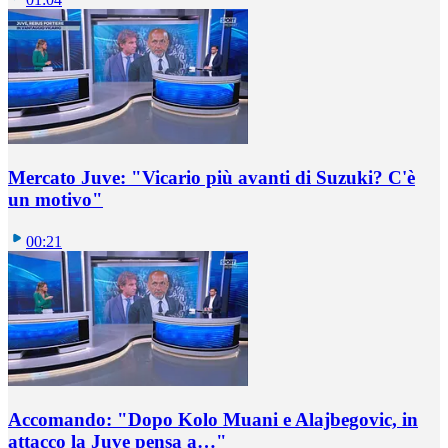
Mercato Juve: "Vicario più avanti di Suzuki? C'è
un motivo"
00:21
Accomando: "Dopo Kolo Muani e Alajbegovic, in
attacco la Juve pensa a…"