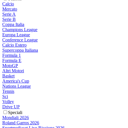
Calcio
Mercato
Serie A
Serie B
Coppa Italia
Champions League
Europa League
Conference League
Calcio Estero
Supercoppa Italiana
Formula 1
Formula E
MotoGP
Altri Motori
Basket
America's Cup
Nations League
Tennis
Sci
Volley
Drive UP
Speciali
Mondiali 2026
Roland Garros 2026
Sportmediaset Live Riccione 2026