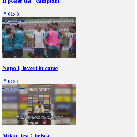
Il poker dei "campioni"
01:48
Napoli, lavori in corso
01:41
Milan, test Chelsea