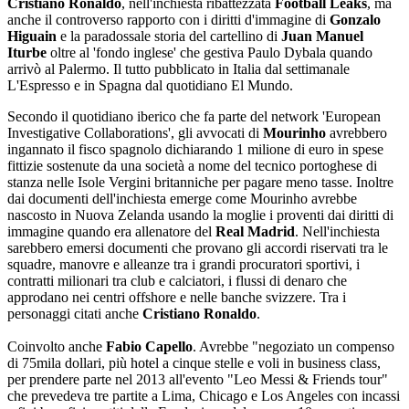
Cristiano Ronaldo
, nell'inchiesta ribattezzata
Football Leaks
, ma
anche il controverso rapporto con i diritti d'immagine di
Gonzalo
Higuain
e la paradossale storia del cartellino di
Juan Manuel
Iturbe
oltre al 'fondo inglese' che gestiva Paulo Dybala quando
arrivò al Palermo. Il tutto pubblicato in Italia dal settimanale
L'Espresso e in Spagna dal quotidiano El Mundo.
Secondo il quotidiano iberico che fa parte del network 'European
Investigative Collaborations', gli avvocati di
Mourinho
avrebbero
ingannato il fisco spagnolo dichiarando 1 milione di euro in spese
fittizie sostenute da una società a nome del tecnico portoghese di
stanza nelle Isole Vergini britanniche per pagare meno tasse. Inoltre
dai documenti dell'inchiesta emerge come Mourinho avrebbe
nascosto in Nuova Zelanda usando la moglie i proventi dai diritti di
immagine quando era allenatore del
Real Madrid
. Nell'inchiesta
sarebbero emersi documenti che provano gli accordi riservati tra le
squadre, manovre e alleanze tra i grandi procuratori sportivi, i
contratti milionari tra club e calciatori, i flussi di denaro che
approdano nei centri offshore e nelle banche svizzere. Tra i
personaggi citati anche
Cristiano Ronaldo
.
Coinvolto anche
Fabio Capello
. Avrebbe "negoziato un compenso
di 75mila dollari, più hotel a cinque stelle e voli in business class,
per prendere parte nel 2013 all'evento "Leo Messi & Friends tour"
che prevedeva tre partite a Lima, Chicago e Los Angeles con incassi