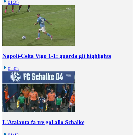
01:25
Napoli-Celta Vigo 1-1: guarda gli highlights
02:05
L'Atalanta fa tre gol allo Schalke