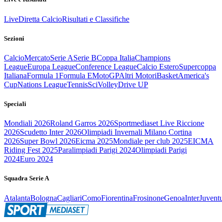
Live
Diretta Calcio
Risultati e Classifiche
Sezioni
Calcio
Mercato
Serie A
Serie B
Coppa Italia
Champions
League
Europa League
Conference League
Calcio Estero
Supercoppa
Italiana
Formula 1
Formula E
MotoGP
Altri Motori
Basket
America's
Cup
Nations League
Tennis
Sci
Volley
Drive UP
Speciali
Mondiali 2026
Roland Garros 2026
Sportmediaset Live Riccione
2026
Scudetto Inter 2026
Olimpiadi Invernali Milano Cortina
2026
Super Bowl 2026
Eicma 2025
Mondiale per club 2025
EICMA
Riding Fest 2025
Paralimpiadi Parigi 2024
Olimpiadi Parigi
2024
Euro 2024
Squadra Serie A
Atalanta
Bologna
Cagliari
Como
Fiorentina
Frosinone
Genoa
Inter
Juvent