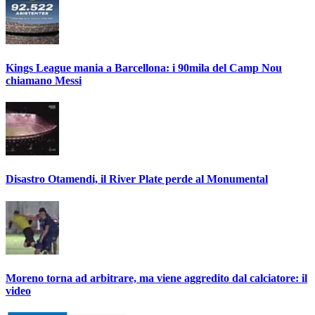
Kings League mania a Barcellona: i 90mila del Camp Nou
chiamano Messi
Disastro Otamendi, il River Plate perde al Monumental
Moreno torna ad arbitrare, ma viene aggredito dal calciatore: il
video