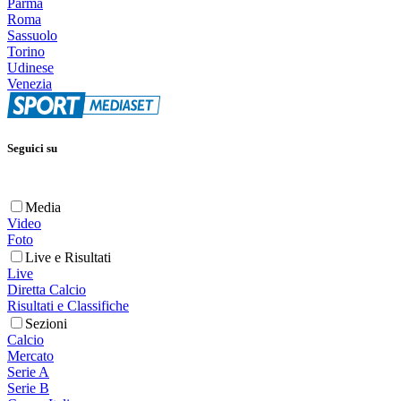
Parma
Roma
Sassuolo
Torino
Udinese
Venezia
Seguici su
Media
Video
Foto
Live e Risultati
Live
Diretta Calcio
Risultati e Classifiche
Sezioni
Calcio
Mercato
Serie A
Serie B