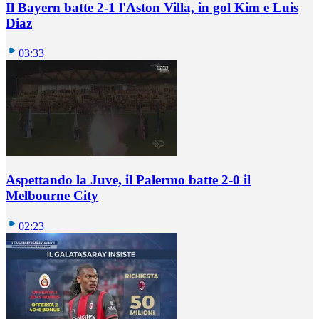
Il Bayern batte 2-1 l'Aston Villa, in gol Kim e Luis
Diaz
03:33
Aspettando la Juve, il Palermo batte 2-0 il
Melbourne City
02:23