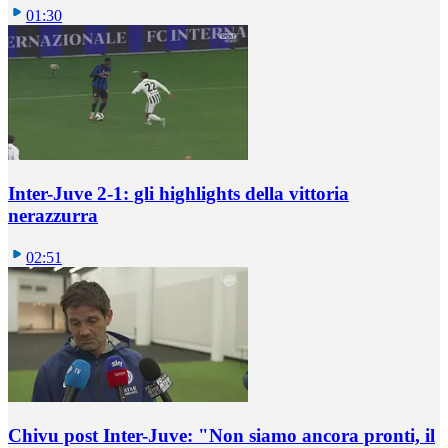
01:30
Inter-Juve 2-1: gli highlights della vittoria
nerazzurra
02:51
Chivu post Inter-Juve: "Non siamo ancora pronti, il