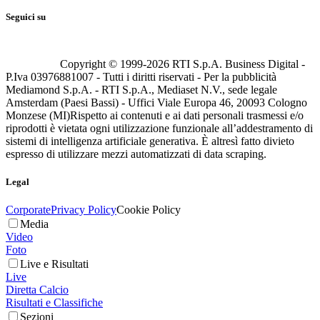
Seguici su
Copyright © 1999-
2026
RTI S.p.A. Business Digital -
P.Iva 03976881007 - Tutti i diritti riservati - Per la pubblicità
Mediamond S.p.A. - RTI S.p.A., Mediaset N.V., sede legale
Amsterdam (Paesi Bassi) - Uffici Viale Europa 46, 20093 Cologno
Monzese (MI)
Rispetto ai contenuti e ai dati personali trasmessi e/o
riprodotti è vietata ogni utilizzazione funzionale all’addestramento di
sistemi di intelligenza artificiale generativa. È altresì fatto divieto
espresso di utilizzare mezzi automatizzati di data scraping.
Legal
Corporate
Privacy Policy
Cookie Policy
Media
Video
Foto
Live e Risultati
Live
Diretta Calcio
Risultati e Classifiche
Sezioni