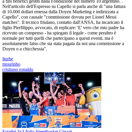
a fini benefici gestiti dalla Fondazione del numero 10 argentino. .
Nell'articolo dell'Espresso su Capello si parla anche di "una fattura
di 10.000 dollari emessa dalla Doyen Marketing e indirizzata a
Capello", con causale "commissione dovuta per Lionel Messi
matches". Il tecnico friulano, contatto dall'ANSA, ha incaricato il
figlio Pierfilippo, avvocato, di replicare: 'E' vero che mio padre ha
ricevuto un compenso - ha spiegato il legale - come peraltro è
normale per tutti quelli che partecipano a questi eventi, ma è
assolutamente falso che sia stata pagata da noi una commissione a
Doyen o a chicchessia".
Iturbe
mourinho
cristiano ronaldo
Estathé 3x3 Italia Streetbasket Circuit