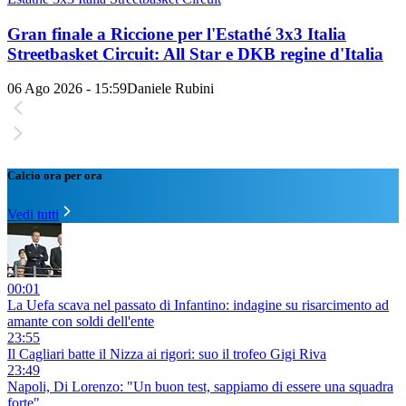
Gran finale a Riccione per l'Estathé 3x3 Italia
Streetbasket Circuit: All Star e DKB regine d'Italia
06 Ago 2026 - 15:59
Daniele Rubini
Calcio ora per ora
Vedi tutti
00:01
La Uefa scava nel passato di Infantino: indagine su risarcimento ad
amante con soldi dell'ente
23:55
Il Cagliari batte il Nizza ai rigori: suo il trofeo Gigi Riva
23:49
Napoli, Di Lorenzo: "Un buon test, sappiamo di essere una squadra
forte"