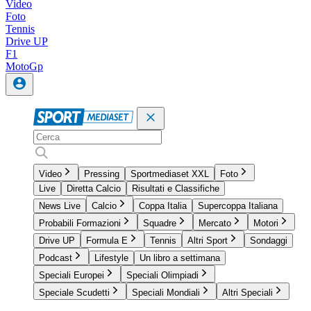
Video
Foto
Tennis
Drive UP
F1
MotoGp
Video
Pressing
Sportmediaset XXL
Foto
Live
Diretta Calcio
Risultati e Classifiche
News Live
Calcio
Coppa Italia
Supercoppa Italiana
Probabili Formazioni
Squadre
Mercato
Motori
Drive UP
Formula E
Tennis
Altri Sport
Sondaggi
Podcast
Lifestyle
Un libro a settimana
Speciali Europei
Speciali Olimpiadi
Speciale Scudetti
Speciali Mondiali
Altri Speciali