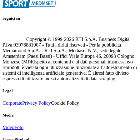
Seguici su
Copyright © 1999-
2026
RTI S.p.A. Business Digital -
P.Iva 03976881007 - Tutti i diritti riservati - Per la pubblicità
Mediamond S.p.A. - RTI S.p.A., Mediaset N.V., sede legale
Amsterdam (Paesi Bassi) - Uffici Viale Europa 46, 20093 Cologno
Monzese (MI)
Rispetto ai contenuti e ai dati personali trasmessi e/o
riprodotti è vietata ogni utilizzazione funzionale all’addestramento di
sistemi di intelligenza artificiale generativa. È altresì fatto divieto
espresso di utilizzare mezzi automatizzati di data scraping.
Legal
Corporate
Privacy Policy
Cookie Policy
Media
Video
Foto
Live e Risultati