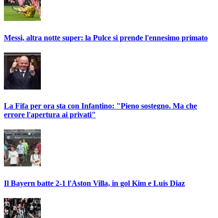
Messi, altra notte super: la Pulce si prende l'ennesimo primato
La Fifa per ora sta con Infantino: "Pieno sostegno. Ma che
errore l'apertura ai privati"
Il Bayern batte 2-1 l'Aston Villa, in gol Kim e Luis Diaz