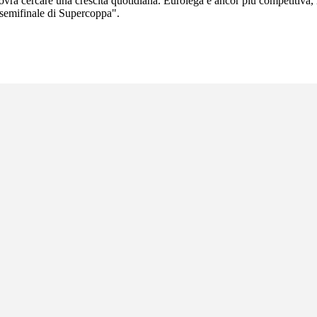
rà cercare una crescita quotidiana. Eurolega è ancor più competitiva, 
a semifinale di Supercoppa".