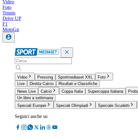
Video
Foto
Tennis
Drive UP
F1
MotoGp
Video
Pressing
Sportmediaset XXL
Foto
Live
Diretta Calcio
Risultati e Classifiche
News Live
Calcio
Coppa Italia
Supercoppa Italiana
Proba
Un libro a settimana
Speciali Europei
Speciali Olimpiadi
Speciale Scudetti
Seguici anche su