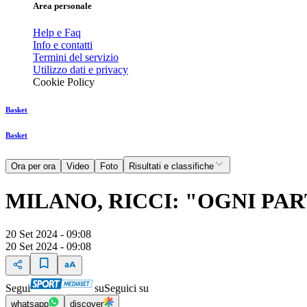
Area personale
Help e Faq
Info e contatti
Termini del servizio
Utilizzo dati e privacy
Cookie Policy
Basket
Basket
Ora per ora
Video
Foto
Risultati e classifiche
MILANO, RICCI: "OGNI PA
20 Set 2024 - 09:08
20 Set 2024 - 09:08
Segui
su
Seguici su
whatsapp
discover