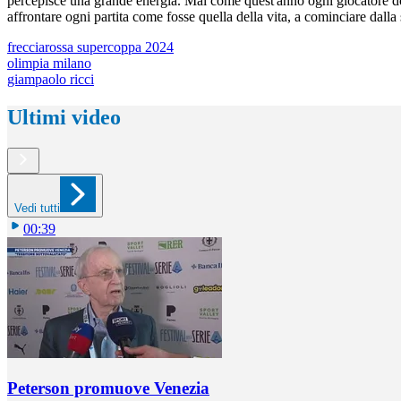
percepisce una grande energia. Mai come quest'anno ogni giocatore dov
affrontare ogni partita come fosse quella della vita, a cominciare dall
frecciarossa supercoppa 2024
olimpia milano
giampaolo ricci
Ultimi video
Vedi tutti
00:39
Peterson promuove Venezia