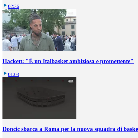
02:36
Hackett: "È un Italbasket ambiziosa e promettente"
01:03
Doncic sbarca a Roma per la nuova squadra di basket