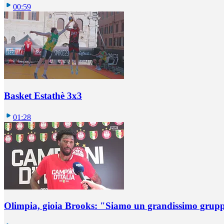
00:59
Basket Estathè 3x3
01:28
Olimpia, gioia Brooks: "Siamo un grandissimo grup