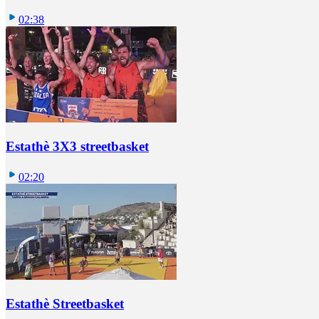
02:38
Estathè 3X3 streetbasket
02:20
Estathè Streetbasket