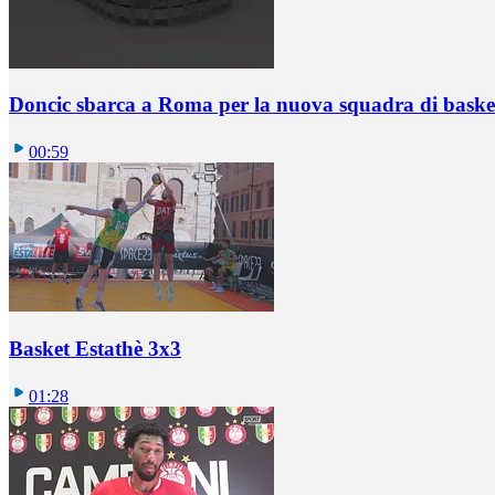
Doncic sbarca a Roma per la nuova squadra di basket
00:59
Basket Estathè 3x3
01:28