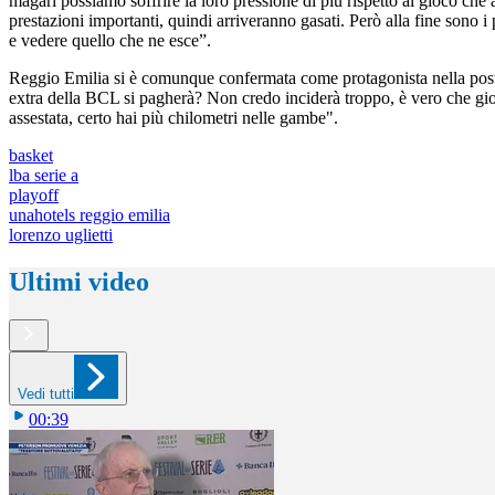
magari possiamo soffrire la loro pressione di più rispetto al gioco che
prestazioni importanti, quindi arriveranno gasati. Però alla fine sono
e vedere quello che ne esce”.
Reggio Emilia si è comunque confermata come protagonista nella post-se
extra della BCL si pagherà? Non credo inciderà troppo, è vero che gi
assestata, certo hai più chilometri nelle gambe".
basket
lba serie a
playoff
unahotels reggio emilia
lorenzo uglietti
Ultimi video
Vedi tutti
00:39