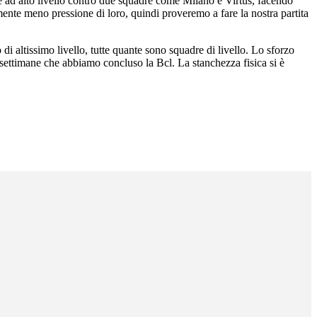
one ad alto livello contro due squadre come Milano e Virtus, facendo
mente meno pressione di loro, quindi proveremo a fare la nostra partita
 altissimo livello, tutte quante sono squadre di livello. Lo sforzo
ettimane che abbiamo concluso la Bcl. La stanchezza fisica si è