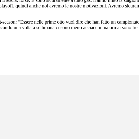
 a Brescia, forse. E sono sicuramente a tutto gas. Hanno finito la stagi
 i playoff, quindi anche noi avremo le nostre motivazioni. Avremo sicura
ason: “Essere nelle prime otto vuol dire che han fatto un campionato di
ocando una volta a settimana ci sono meno acciacchi ma ormai sono tre s