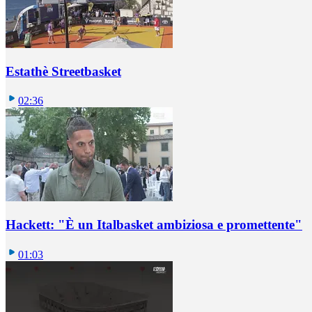
Estathè Streetbasket
02:36
Hackett: "È un Italbasket ambiziosa e promettente"
01:03