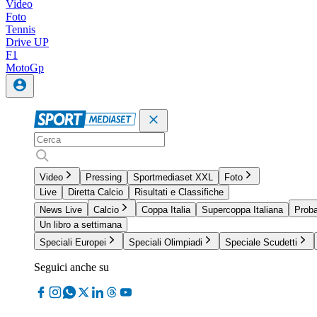
Video
Foto
Tennis
Drive UP
F1
MotoGp
Video
Pressing
Sportmediaset XXL
Foto
Live
Diretta Calcio
Risultati e Classifiche
News Live
Calcio
Coppa Italia
Supercoppa Italiana
Proba
Un libro a settimana
Speciali Europei
Speciali Olimpiadi
Speciale Scudetti
Seguici anche su