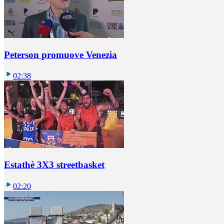
Peterson promuove Venezia
02:38
Estathè 3X3 streetbasket
02:20