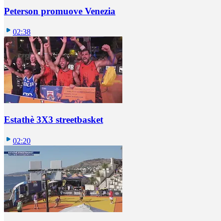
Peterson promuove Venezia
02:38
Estathè 3X3 streetbasket
02:20