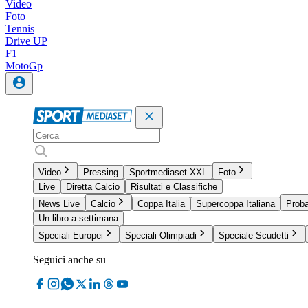
Video
Foto
Tennis
Drive UP
F1
MotoGp
Video
Pressing
Sportmediaset XXL
Foto
Live
Diretta Calcio
Risultati e Classifiche
News Live
Calcio
Coppa Italia
Supercoppa Italiana
Proba
Un libro a settimana
Speciali Europei
Speciali Olimpiadi
Speciale Scudetti
Seguici anche su