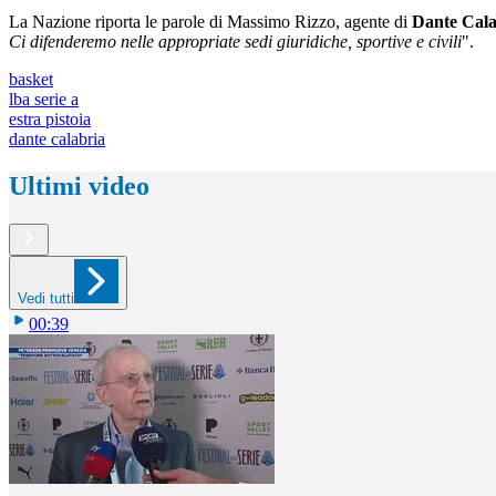
La Nazione riporta le parole di Massimo Rizzo, agente di
Dante Cala
Ci difenderemo nelle appropriate sedi giuridiche, sportive e civili
".
basket
lba serie a
estra pistoia
dante calabria
Ultimi video
Vedi tutti
00:39