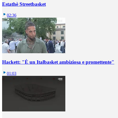
Estathè Streetbasket
02:36
Hackett: "È un Italbasket ambiziosa e promettente"
01:03