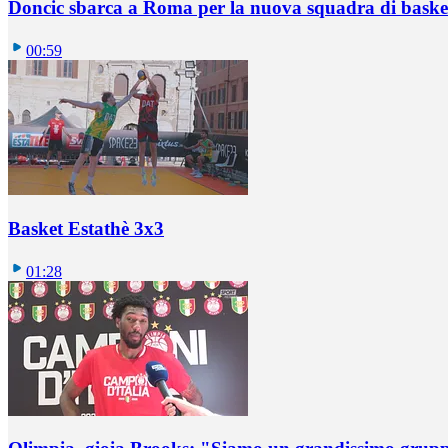
Doncic sbarca a Roma per la nuova squadra di basket
00:59
Basket Estathè 3x3
01:28