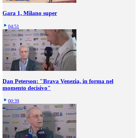
Gara 1, Milano super
04:51
Dan Peterson: "Brava Venezia, in forma nel
momento decisivo"
00:39