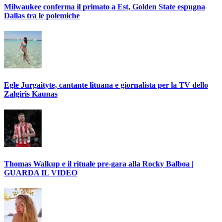
Milwaukee conferma il primato a Est, Golden State espugna
Dallas tra le polemiche
Egle Jurgaityte, cantante lituana e giornalista per la TV dello
Zalgiris Kaunas
Thomas Walkup e il rituale pre-gara alla Rocky Balboa |
GUARDA IL VIDEO