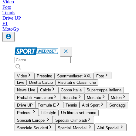
Video
Foto
Tennis
Drive UP
F1
MotoGp
Video
Pressing
Sportmediaset XXL
Foto
Live
Diretta Calcio
Risultati e Classifiche
News Live
Calcio
Coppa Italia
Supercoppa Italiana
Probabili Formazioni
Squadre
Mercato
Motori
Drive UP
Formula E
Tennis
Altri Sport
Sondaggi
Podcast
Lifestyle
Un libro a settimana
Speciali Europei
Speciali Olimpiadi
Speciale Scudetti
Speciali Mondiali
Altri Speciali