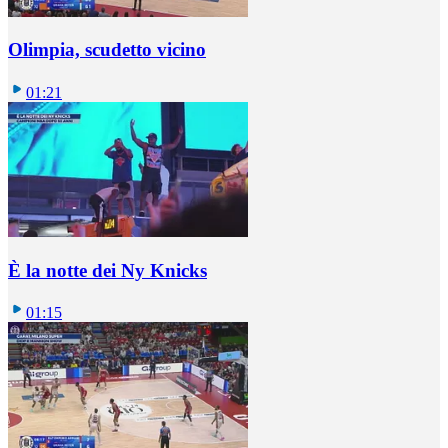
Olimpia, scudetto vicino
01:21
È la notte dei Ny Knicks
01:15