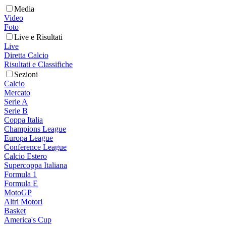
Media
Video
Foto
Live e Risultati
Live
Diretta Calcio
Risultati e Classifiche
Sezioni
Calcio
Mercato
Serie A
Serie B
Coppa Italia
Champions League
Europa League
Conference League
Calcio Estero
Supercoppa Italiana
Formula 1
Formula E
MotoGP
Altri Motori
Basket
America's Cup