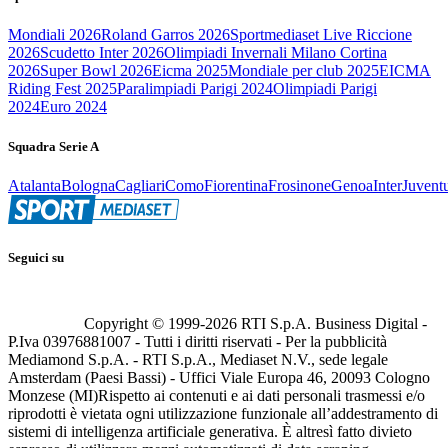
Mondiali 2026
Roland Garros 2026
Sportmediaset Live Riccione
2026
Scudetto Inter 2026
Olimpiadi Invernali Milano Cortina
2026
Super Bowl 2026
Eicma 2025
Mondiale per club 2025
EICMA
Riding Fest 2025
Paralimpiadi Parigi 2024
Olimpiadi Parigi
2024
Euro 2024
Squadra Serie A
Atalanta
Bologna
Cagliari
Como
Fiorentina
Frosinone
Genoa
Inter
Juvent
Seguici su
Copyright © 1999-
2026
RTI S.p.A. Business Digital -
P.Iva 03976881007 - Tutti i diritti riservati - Per la pubblicità
Mediamond S.p.A. - RTI S.p.A., Mediaset N.V., sede legale
Amsterdam (Paesi Bassi) - Uffici Viale Europa 46, 20093 Cologno
Monzese (MI)
Rispetto ai contenuti e ai dati personali trasmessi e/o
riprodotti è vietata ogni utilizzazione funzionale all’addestramento di
sistemi di intelligenza artificiale generativa. È altresì fatto divieto