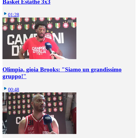
Basket Estathè 3x3
01:28
Olimpia, gioia Brooks: "Siamo un grandissimo
gruppo!"
00:48