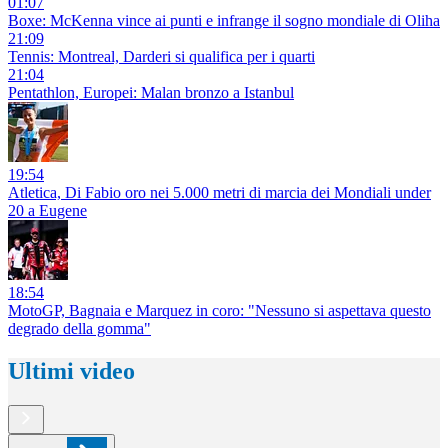
01:07
Boxe: McKenna vince ai punti e infrange il sogno mondiale di Oliha
21:09
Tennis: Montreal, Darderi si qualifica per i quarti
21:04
Pentathlon, Europei: Malan bronzo a Istanbul
19:54
Atletica, Di Fabio oro nei 5.000 metri di marcia dei Mondiali under
20 a Eugene
18:54
MotoGP, Bagnaia e Marquez in coro: "Nessuno si aspettava questo
degrado della gomma"
Ultimi video