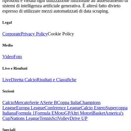
riprodotti è vietata ogni utilizzazione funzionale all’addestramento di
sistemi di intelligenza artificiale generativa. È altresì fatto divieto
espresso di utilizzare mezzi automatizzati di data scraping.
Legal
Corporate
Privacy Policy
Cookie Policy
Media
Video
Foto
Live e Risultati
Live
Diretta Calcio
Risultati e Classifiche
Sezioni
Calcio
Mercato
Serie A
Serie B
Coppa Italia
Champions
League
Europa League
Conference League
Calcio Estero
Supercoppa
Italiana
Formula 1
Formula E
MotoGP
Altri Motori
Basket
America's
Cup
Nations League
Tennis
Sci
Volley
Drive UP
Speciali