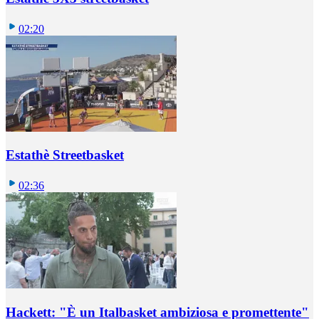
02:20
Estathè Streetbasket
02:36
Hackett: "È un Italbasket ambiziosa e promettente"