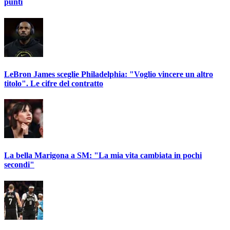
punti
LeBron James sceglie Philadelphia: "Voglio vincere un altro
titolo". Le cifre del contratto
La bella Marigona a SM: "La mia vita cambiata in pochi
secondi"