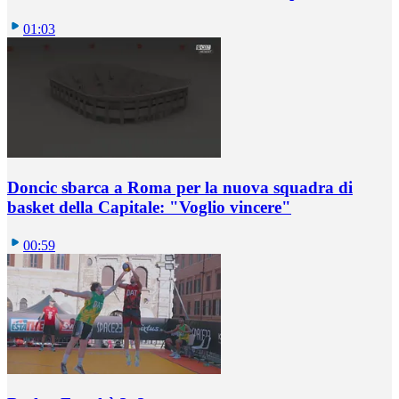
01:03
Doncic sbarca a Roma per la nuova squadra di
basket della Capitale: "Voglio vincere"
00:59