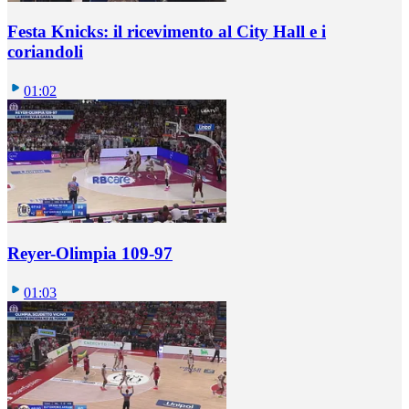
Festa Knicks: il ricevimento al City Hall e i
coriandoli
01:02
Reyer-Olimpia 109-97
01:03