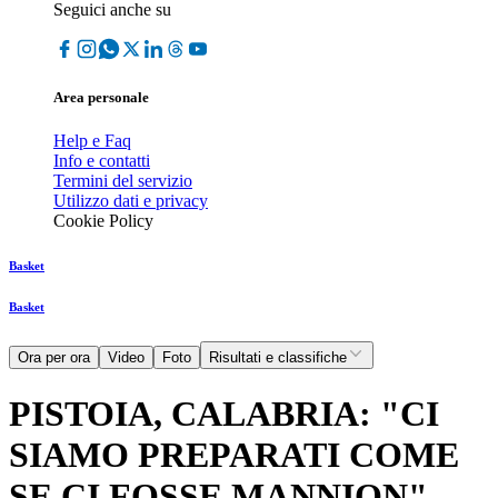
Seguici anche su
Area personale
Help e Faq
Info e contatti
Termini del servizio
Utilizzo dati e privacy
Cookie Policy
Basket
Basket
Ora per ora
Video
Foto
Risultati e classifiche
PISTOIA, CALABRIA: "CI
SIAMO PREPARATI COME
SE CI FOSSE MANNION"