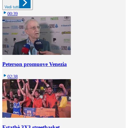
Vedi tutti
00:39
Peterson promuove Venezia
02:38
Estathè 3X3 streetbasket