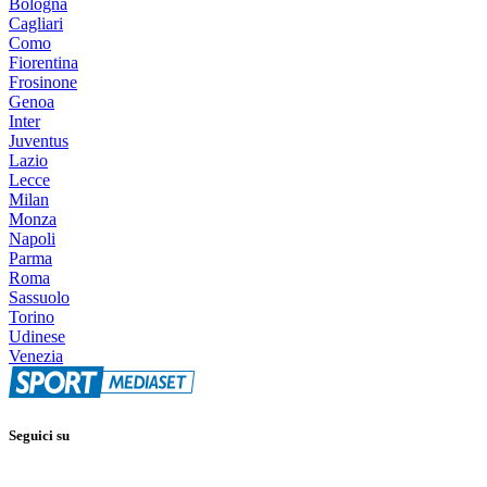
Bologna
Cagliari
Como
Fiorentina
Frosinone
Genoa
Inter
Juventus
Lazio
Lecce
Milan
Monza
Napoli
Parma
Roma
Sassuolo
Torino
Udinese
Venezia
Seguici su