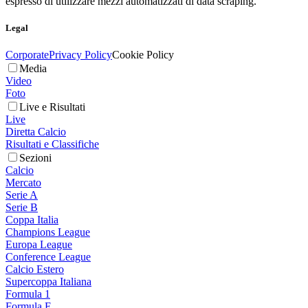
espresso di utilizzare mezzi automatizzati di data scraping.
Legal
Corporate
Privacy Policy
Cookie Policy
Media
Video
Foto
Live e Risultati
Live
Diretta Calcio
Risultati e Classifiche
Sezioni
Calcio
Mercato
Serie A
Serie B
Coppa Italia
Champions League
Europa League
Conference League
Calcio Estero
Supercoppa Italiana
Formula 1
Formula E