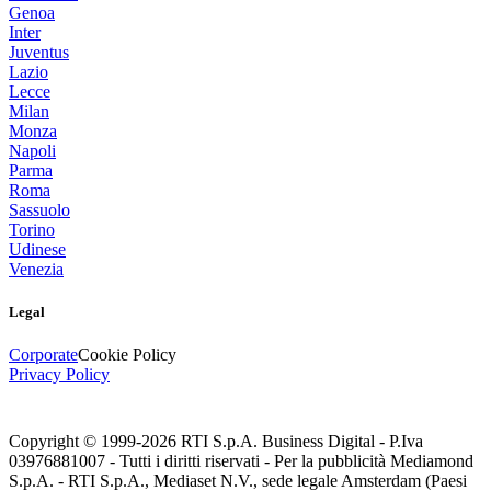
Genoa
Inter
Juventus
Lazio
Lecce
Milan
Monza
Napoli
Parma
Roma
Sassuolo
Torino
Udinese
Venezia
Legal
Corporate
Cookie Policy
Privacy Policy
Copyright © 1999-
2026
RTI S.p.A. Business Digital - P.Iva
03976881007 - Tutti i diritti riservati - Per la pubblicità Mediamond
S.p.A. - RTI S.p.A., Mediaset N.V., sede legale Amsterdam (Paesi