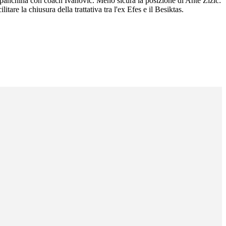
 panchina con coach Ivanovic. Meno sicura la posizione di Ante Zizic:
are la chiusura della trattativa tra l'ex Efes e il Besiktas.