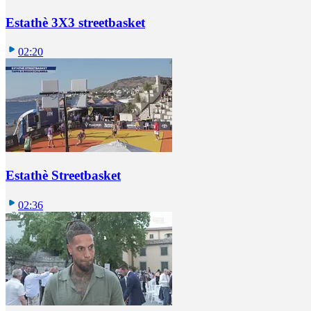
Estathè 3X3 streetbasket
02:20
Estathè Streetbasket
02:36