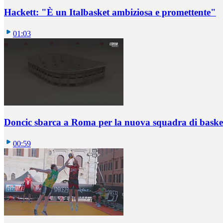
Hackett: "È un Italbasket ambiziosa e promettente"
01:03
Doncic sbarca a Roma per la nuova squadra di basket
00:59