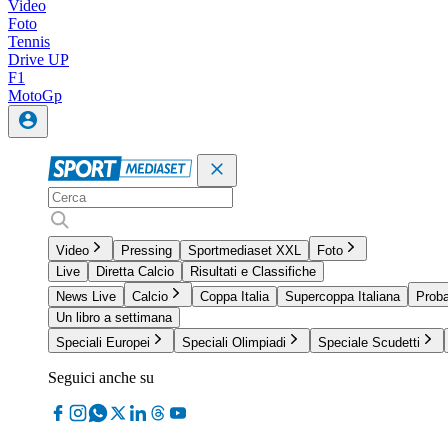
Video
Foto
Tennis
Drive UP
F1
MotoGp
Video
Pressing
Sportmediaset XXL
Foto
Live
Diretta Calcio
Risultati e Classifiche
News Live
Calcio
Coppa Italia
Supercoppa Italiana
Proba
Un libro a settimana
Speciali Europei
Speciali Olimpiadi
Speciale Scudetti
Seguici anche su