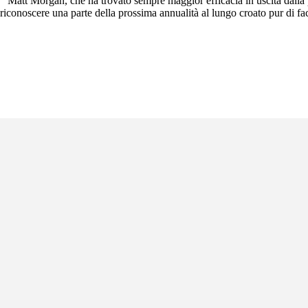
" Matt Morgan, che ha trovato sempre maggior efficacia in uscita dalla
conoscere una parte della prossima annualità al lungo croato pur di facilit