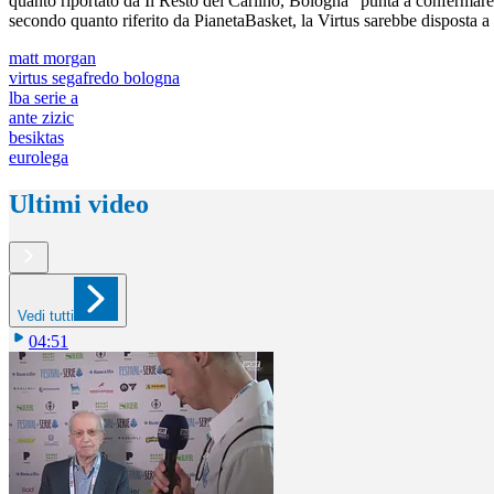
quanto riportato da Il Resto del Carlino, Bologna "punta a confermare
secondo quanto riferito da PianetaBasket, la Virtus sarebbe disposta a ri
matt morgan
virtus segafredo bologna
lba serie a
ante zizic
besiktas
eurolega
Ultimi video
Vedi tutti
04:51