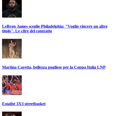
LeBron James sceglie Philadelphia: "Voglio vincere un altro
titolo". Le cifre del contratto
Martina Caretta, bellezza pugliese per la Coppa Italia LNP
Estathè 3X3 streetbasket