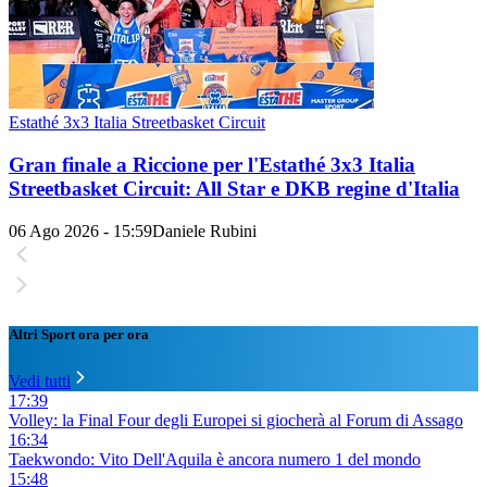
Estathé 3x3 Italia Streetbasket Circuit
Gran finale a Riccione per l'Estathé 3x3 Italia
Streetbasket Circuit: All Star e DKB regine d'Italia
06 Ago 2026 - 15:59
Daniele Rubini
Altri Sport ora per ora
Vedi tutti
17:39
Volley: la Final Four degli Europei si giocherà al Forum di Assago
16:34
Taekwondo: Vito Dell'Aquila è ancora numero 1 del mondo
15:48