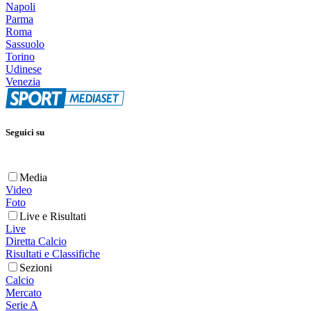
Napoli
Parma
Roma
Sassuolo
Torino
Udinese
Venezia
Seguici su
Media
Video
Foto
Live e Risultati
Live
Diretta Calcio
Risultati e Classifiche
Sezioni
Calcio
Mercato
Serie A