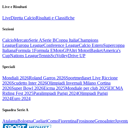
Live e Risultati
Live
Diretta Calcio
Risultati e Classifiche
Sezioni
Calcio
Mercato
Serie A
Serie B
Coppa Italia
Champions
League
Europa League
Conference League
Calcio Estero
Supercoppa
Italiana
Formula 1
Formula E
MotoGP
Altri Motori
Basket
America's
Cup
Nations League
Tennis
Sci
Volley
Drive UP
Speciali
Mondiali 2026
Roland Garros 2026
Sportmediaset Live Riccione
2026
Scudetto Inter 2026
Olimpiadi Invernali Milano Cortina
2026
Super Bowl 2026
Eicma 2025
Mondiale per club 2025
EICMA
Riding Fest 2025
Paralimpiadi Parigi 2024
Olimpiadi Parigi
2024
Euro 2024
Squadra Serie A
Atalanta
Bologna
Cagliari
Como
Fiorentina
Frosinone
Genoa
Inter
Juvent