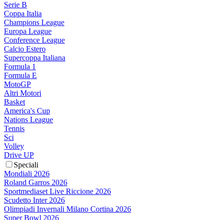
Serie B
Coppa Italia
Champions League
Europa League
Conference League
Calcio Estero
Supercoppa Italiana
Formula 1
Formula E
MotoGP
Altri Motori
Basket
America's Cup
Nations League
Tennis
Sci
Volley
Drive UP
Speciali
Mondiali 2026
Roland Garros 2026
Sportmediaset Live Riccione 2026
Scudetto Inter 2026
Olimpiadi Invernali Milano Cortina 2026
Super Bowl 2026