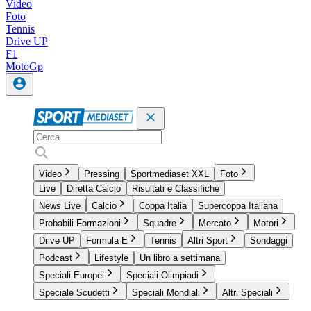
Video
Foto
Tennis
Drive UP
F1
MotoGp
Video
Pressing
Sportmediaset XXL
Foto
Live
Diretta Calcio
Risultati e Classifiche
News Live
Calcio
Coppa Italia
Supercoppa Italiana
Probabili Formazioni
Squadre
Mercato
Motori
Drive UP
Formula E
Tennis
Altri Sport
Sondaggi
Podcast
Lifestyle
Un libro a settimana
Speciali Europei
Speciali Olimpiadi
Speciale Scudetti
Speciali Mondiali
Altri Speciali