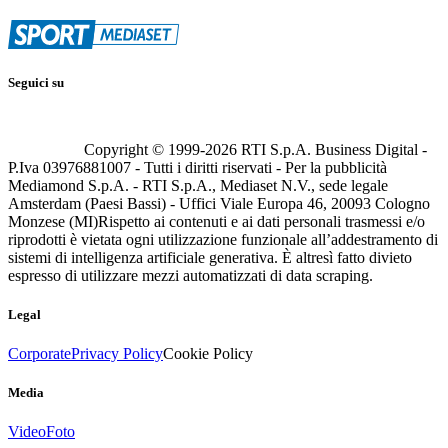
Seguici su
Copyright © 1999-
2026
RTI S.p.A. Business Digital -
P.Iva 03976881007 - Tutti i diritti riservati - Per la pubblicità
Mediamond S.p.A. - RTI S.p.A., Mediaset N.V., sede legale
Amsterdam (Paesi Bassi) - Uffici Viale Europa 46, 20093 Cologno
Monzese (MI)
Rispetto ai contenuti e ai dati personali trasmessi e/o
riprodotti è vietata ogni utilizzazione funzionale all’addestramento di
sistemi di intelligenza artificiale generativa. È altresì fatto divieto
espresso di utilizzare mezzi automatizzati di data scraping.
Legal
Corporate
Privacy Policy
Cookie Policy
Media
Video
Foto