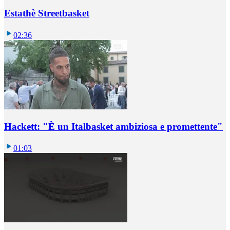
Estathè Streetbasket
02:36
Hackett: "È un Italbasket ambiziosa e promettente"
01:03