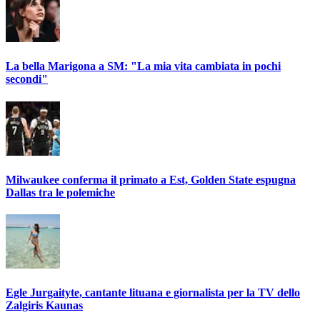
La bella Marigona a SM: "La mia vita cambiata in pochi
secondi"
Milwaukee conferma il primato a Est, Golden State espugna
Dallas tra le polemiche
Egle Jurgaityte, cantante lituana e giornalista per la TV dello
Zalgiris Kaunas