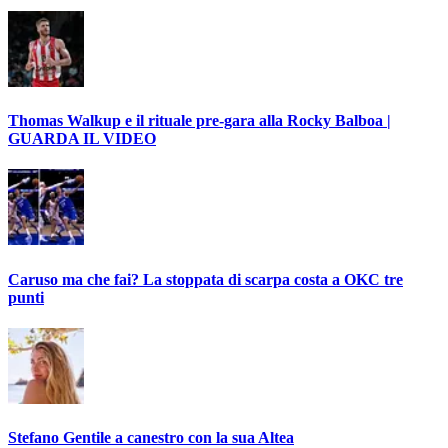
Thomas Walkup e il rituale pre-gara alla Rocky Balboa |
GUARDA IL VIDEO
Caruso ma che fai? La stoppata di scarpa costa a OKC tre
punti
Stefano Gentile a canestro con la sua Altea