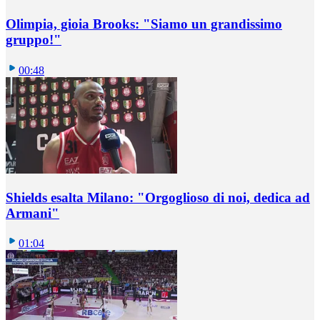
Olimpia, gioia Brooks: "Siamo un grandissimo
gruppo!"
00:48
Shields esalta Milano: "Orgoglioso di noi, dedica ad
Armani"
01:04