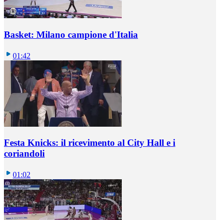
Basket: Milano campione d'Italia
01:42
Festa Knicks: il ricevimento al City Hall e i
coriandoli
01:02