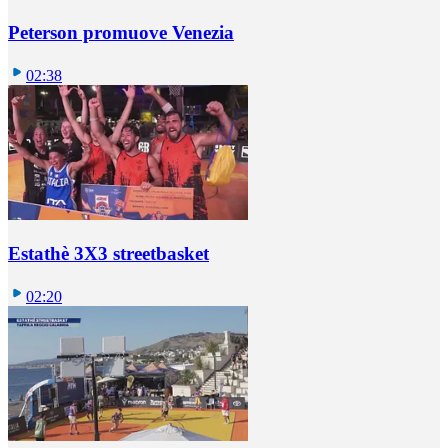
Peterson promuove Venezia
02:38
Estathè 3X3 streetbasket
02:20