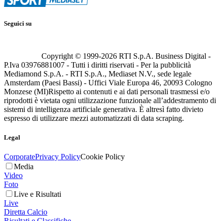
Seguici su
Copyright © 1999-
2026
RTI S.p.A. Business Digital -
P.Iva 03976881007 - Tutti i diritti riservati - Per la pubblicità
Mediamond S.p.A. - RTI S.p.A., Mediaset N.V., sede legale
Amsterdam (Paesi Bassi) - Uffici Viale Europa 46, 20093 Cologno
Monzese (MI)
Rispetto ai contenuti e ai dati personali trasmessi e/o
riprodotti è vietata ogni utilizzazione funzionale all’addestramento di
sistemi di intelligenza artificiale generativa. È altresì fatto divieto
espresso di utilizzare mezzi automatizzati di data scraping.
Legal
Corporate
Privacy Policy
Cookie Policy
Media
Video
Foto
Live e Risultati
Live
Diretta Calcio
Risultati e Classifiche