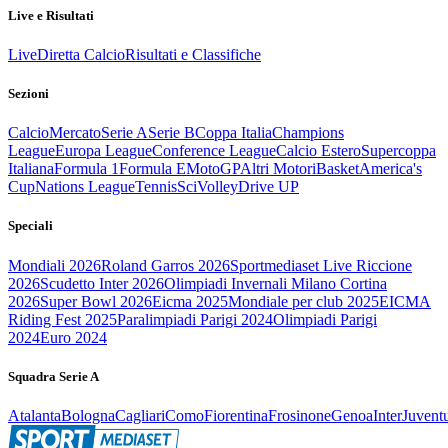
Live e Risultati
Live
Diretta Calcio
Risultati e Classifiche
Sezioni
Calcio
Mercato
Serie A
Serie B
Coppa Italia
Champions
League
Europa League
Conference League
Calcio Estero
Supercoppa
Italiana
Formula 1
Formula E
MotoGP
Altri Motori
Basket
America's
Cup
Nations League
Tennis
Sci
Volley
Drive UP
Speciali
Mondiali 2026
Roland Garros 2026
Sportmediaset Live Riccione
2026
Scudetto Inter 2026
Olimpiadi Invernali Milano Cortina
2026
Super Bowl 2026
Eicma 2025
Mondiale per club 2025
EICMA
Riding Fest 2025
Paralimpiadi Parigi 2024
Olimpiadi Parigi
2024
Euro 2024
Squadra Serie A
Atalanta
Bologna
Cagliari
Como
Fiorentina
Frosinone
Genoa
Inter
Juvent