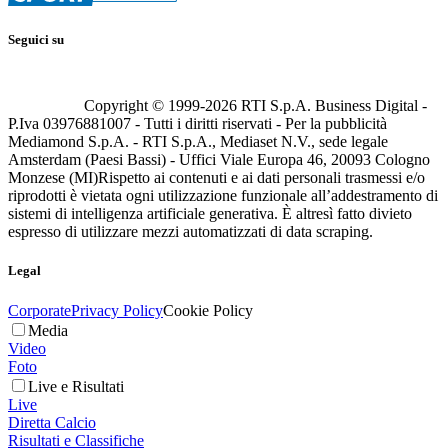
Seguici su
Copyright © 1999-
2026
RTI S.p.A. Business Digital -
P.Iva 03976881007 - Tutti i diritti riservati - Per la pubblicità
Mediamond S.p.A. - RTI S.p.A., Mediaset N.V., sede legale
Amsterdam (Paesi Bassi) - Uffici Viale Europa 46, 20093 Cologno
Monzese (MI)
Rispetto ai contenuti e ai dati personali trasmessi e/o
riprodotti è vietata ogni utilizzazione funzionale all’addestramento di
sistemi di intelligenza artificiale generativa. È altresì fatto divieto
espresso di utilizzare mezzi automatizzati di data scraping.
Legal
Corporate
Privacy Policy
Cookie Policy
Media
Video
Foto
Live e Risultati
Live
Diretta Calcio
Risultati e Classifiche