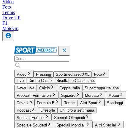
Video
Foto
Tennis
Drive UP
F1
MotoGp
Video
Pressing
Sportmediaset XXL
Foto
Live
Diretta Calcio
Risultati e Classifiche
News Live
Calcio
Coppa Italia
Supercoppa Italiana
Probabili Formazioni
Squadre
Mercato
Motori
Drive UP
Formula E
Tennis
Altri Sport
Sondaggi
Podcast
Lifestyle
Un libro a settimana
Speciali Europei
Speciali Olimpiadi
Speciale Scudetti
Speciali Mondiali
Altri Speciali