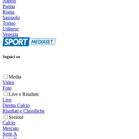
Napoli
Parma
Roma
Sassuolo
Torino
Udinese
Venezia
Seguici su
Media
Video
Foto
Live e Risultati
Live
Diretta Calcio
Risultati e Classifiche
Sezioni
Calcio
Mercato
Serie A