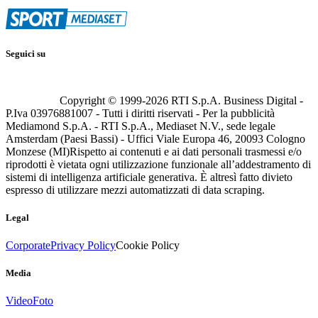
Seguici su
Copyright © 1999-
2026
RTI S.p.A. Business Digital -
P.Iva 03976881007 - Tutti i diritti riservati - Per la pubblicità
Mediamond S.p.A. - RTI S.p.A., Mediaset N.V., sede legale
Amsterdam (Paesi Bassi) - Uffici Viale Europa 46, 20093 Cologno
Monzese (MI)
Rispetto ai contenuti e ai dati personali trasmessi e/o
riprodotti è vietata ogni utilizzazione funzionale all’addestramento di
sistemi di intelligenza artificiale generativa. È altresì fatto divieto
espresso di utilizzare mezzi automatizzati di data scraping.
Legal
Corporate
Privacy Policy
Cookie Policy
Media
Video
Foto