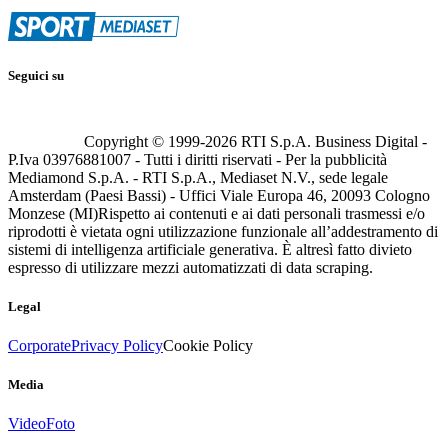
Seguici su
Copyright © 1999-
2026
RTI S.p.A. Business Digital -
P.Iva 03976881007 - Tutti i diritti riservati - Per la pubblicità
Mediamond S.p.A. - RTI S.p.A., Mediaset N.V., sede legale
Amsterdam (Paesi Bassi) - Uffici Viale Europa 46, 20093 Cologno
Monzese (MI)
Rispetto ai contenuti e ai dati personali trasmessi e/o
riprodotti è vietata ogni utilizzazione funzionale all’addestramento di
sistemi di intelligenza artificiale generativa. È altresì fatto divieto
espresso di utilizzare mezzi automatizzati di data scraping.
Legal
Corporate
Privacy Policy
Cookie Policy
Media
Video
Foto