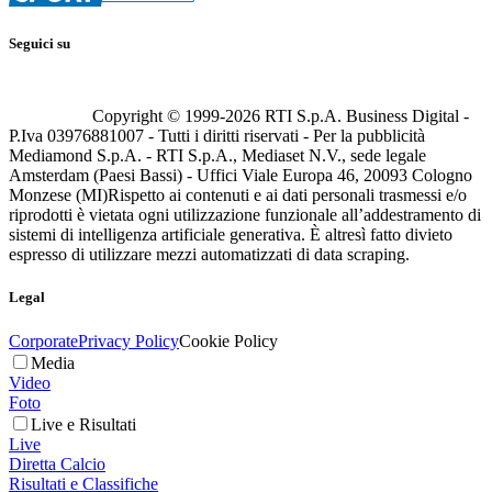
Seguici su
Copyright © 1999-
2026
RTI S.p.A. Business Digital -
P.Iva 03976881007 - Tutti i diritti riservati - Per la pubblicità
Mediamond S.p.A. - RTI S.p.A., Mediaset N.V., sede legale
Amsterdam (Paesi Bassi) - Uffici Viale Europa 46, 20093 Cologno
Monzese (MI)
Rispetto ai contenuti e ai dati personali trasmessi e/o
riprodotti è vietata ogni utilizzazione funzionale all’addestramento di
sistemi di intelligenza artificiale generativa. È altresì fatto divieto
espresso di utilizzare mezzi automatizzati di data scraping.
Legal
Corporate
Privacy Policy
Cookie Policy
Media
Video
Foto
Live e Risultati
Live
Diretta Calcio
Risultati e Classifiche