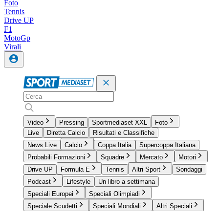
Foto
Tennis
Drive UP
F1
MotoGp
Virali
Video
Pressing
Sportmediaset XXL
Foto
Live
Diretta Calcio
Risultati e Classifiche
News Live
Calcio
Coppa Italia
Supercoppa Italiana
Probabili Formazioni
Squadre
Mercato
Motori
Drive UP
Formula E
Tennis
Altri Sport
Sondaggi
Podcast
Lifestyle
Un libro a settimana
Speciali Europei
Speciali Olimpiadi
Speciale Scudetti
Speciali Mondiali
Altri Speciali