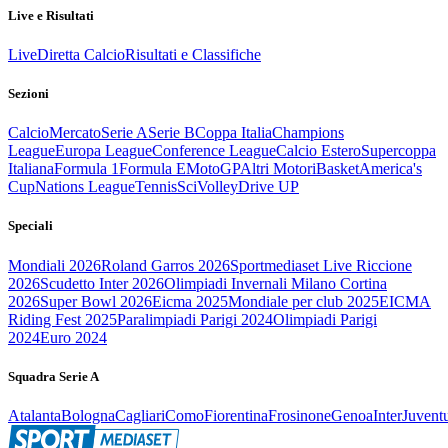
Live e Risultati
Live
Diretta Calcio
Risultati e Classifiche
Sezioni
Calcio
Mercato
Serie A
Serie B
Coppa Italia
Champions
League
Europa League
Conference League
Calcio Estero
Supercoppa
Italiana
Formula 1
Formula E
MotoGP
Altri Motori
Basket
America's
Cup
Nations League
Tennis
Sci
Volley
Drive UP
Speciali
Mondiali 2026
Roland Garros 2026
Sportmediaset Live Riccione
2026
Scudetto Inter 2026
Olimpiadi Invernali Milano Cortina
2026
Super Bowl 2026
Eicma 2025
Mondiale per club 2025
EICMA
Riding Fest 2025
Paralimpiadi Parigi 2024
Olimpiadi Parigi
2024
Euro 2024
Squadra Serie A
Atalanta
Bologna
Cagliari
Como
Fiorentina
Frosinone
Genoa
Inter
Juvent