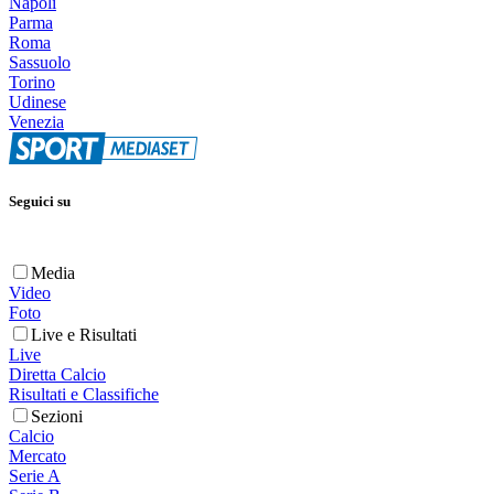
Napoli
Parma
Roma
Sassuolo
Torino
Udinese
Venezia
Seguici su
Media
Video
Foto
Live e Risultati
Live
Diretta Calcio
Risultati e Classifiche
Sezioni
Calcio
Mercato
Serie A