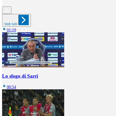
Vedi tutti
01:19
Lo sfogo di Sarri
00:54