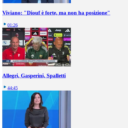
Viviano: "Diouf è forte, ma non ha posizione"
01:26
Allegri, Gasperini, Spalletti
44:45