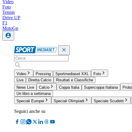
Video
Foto
Tennis
Drive UP
F1
MotoGp
Video
Pressing
Sportmediaset XXL
Foto
Live
Diretta Calcio
Risultati e Classifiche
News Live
Calcio
Coppa Italia
Supercoppa Italiana
Proba
Un libro a settimana
Speciali Europei
Speciali Olimpiadi
Speciale Scudetti
Seguici anche su