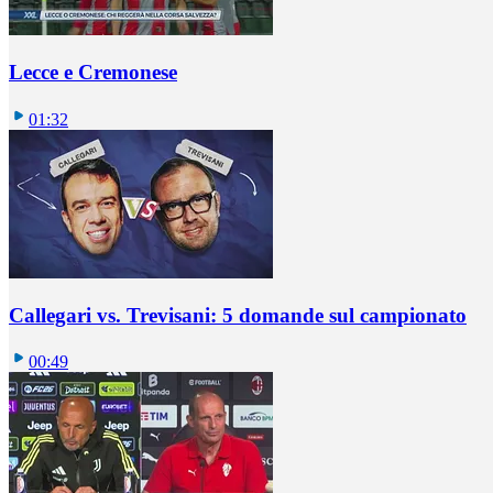
Lecce e Cremonese
01:32
Callegari vs. Trevisani: 5 domande sul campionato
00:49