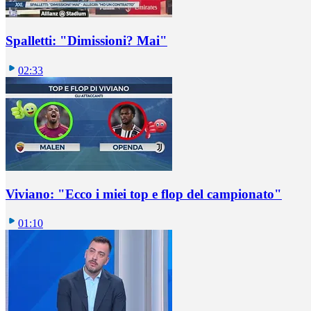
Spalletti: "Dimissioni? Mai"
02:33
Viviano: "Ecco i miei top e flop del campionato"
01:10