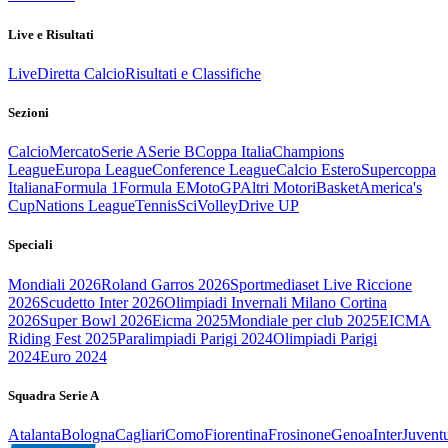
Live e Risultati
Live
Diretta Calcio
Risultati e Classifiche
Sezioni
Calcio
Mercato
Serie A
Serie B
Coppa Italia
Champions
League
Europa League
Conference League
Calcio Estero
Supercoppa
Italiana
Formula 1
Formula E
MotoGP
Altri Motori
Basket
America's
Cup
Nations League
Tennis
Sci
Volley
Drive UP
Speciali
Mondiali 2026
Roland Garros 2026
Sportmediaset Live Riccione
2026
Scudetto Inter 2026
Olimpiadi Invernali Milano Cortina
2026
Super Bowl 2026
Eicma 2025
Mondiale per club 2025
EICMA
Riding Fest 2025
Paralimpiadi Parigi 2024
Olimpiadi Parigi
2024
Euro 2024
Squadra Serie A
Atalanta
Bologna
Cagliari
Como
Fiorentina
Frosinone
Genoa
Inter
Juvent