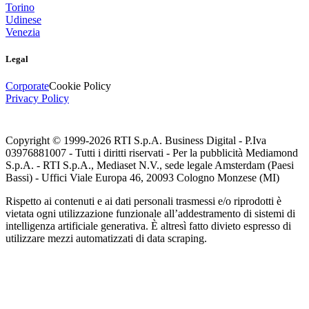
Torino
Udinese
Venezia
Legal
Corporate
Cookie Policy
Privacy Policy
Copyright © 1999-
2026
RTI S.p.A. Business Digital - P.Iva
03976881007 - Tutti i diritti riservati - Per la pubblicità Mediamond
S.p.A. - RTI S.p.A., Mediaset N.V., sede legale Amsterdam (Paesi
Bassi) - Uffici Viale Europa 46, 20093 Cologno Monzese (MI)
Rispetto ai contenuti e ai dati personali trasmessi e/o riprodotti è
vietata ogni utilizzazione funzionale all’addestramento di sistemi di
intelligenza artificiale generativa. È altresì fatto divieto espresso di
utilizzare mezzi automatizzati di data scraping.