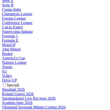
Serie A
Serie B
Coppa Italia
Champions League
Europa League
Conference League
Calcio Estero
Supercoppa Italiana
Formula 1
Formula E
MotoGP
Altri Motori
Basket
America's Cup
Nations League
Tennis
Sci
Volley
Drive UP
Speciali
Mondiali 2026
Roland Garros 2026
Sportmediaset Live Riccione 2026
Scudetto Inter 2026
Olimpiadi Invernali Milano Cortina 2026