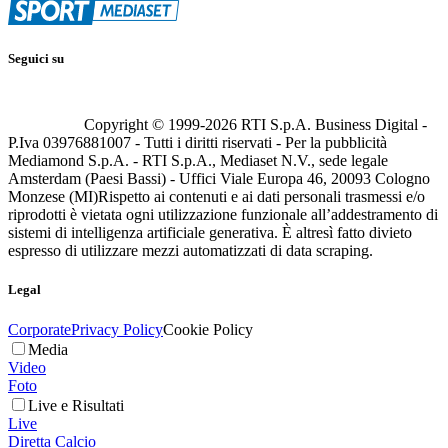
Seguici su
Copyright © 1999-
2026
RTI S.p.A. Business Digital -
P.Iva 03976881007 - Tutti i diritti riservati - Per la pubblicità
Mediamond S.p.A. - RTI S.p.A., Mediaset N.V., sede legale
Amsterdam (Paesi Bassi) - Uffici Viale Europa 46, 20093 Cologno
Monzese (MI)
Rispetto ai contenuti e ai dati personali trasmessi e/o
riprodotti è vietata ogni utilizzazione funzionale all’addestramento di
sistemi di intelligenza artificiale generativa. È altresì fatto divieto
espresso di utilizzare mezzi automatizzati di data scraping.
Legal
Corporate
Privacy Policy
Cookie Policy
Media
Video
Foto
Live e Risultati
Live
Diretta Calcio