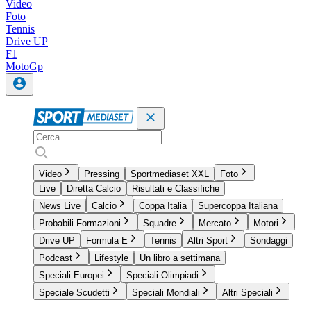
Video
Foto
Tennis
Drive UP
F1
MotoGp
Video
Pressing
Sportmediaset XXL
Foto
Live
Diretta Calcio
Risultati e Classifiche
News Live
Calcio
Coppa Italia
Supercoppa Italiana
Probabili Formazioni
Squadre
Mercato
Motori
Drive UP
Formula E
Tennis
Altri Sport
Sondaggi
Podcast
Lifestyle
Un libro a settimana
Speciali Europei
Speciali Olimpiadi
Speciale Scudetti
Speciali Mondiali
Altri Speciali