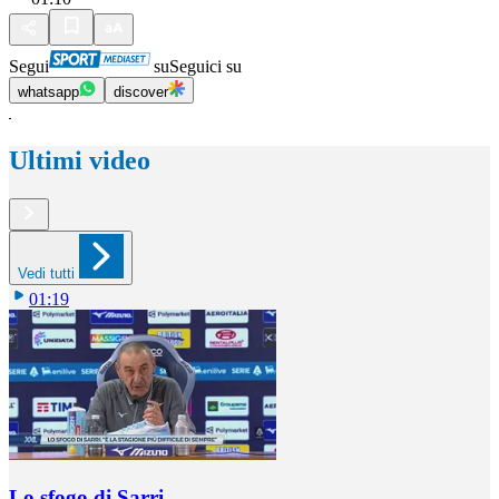
Segui
su
Seguici su
whatsapp
discover
Ultimi video
Vedi tutti
01:19
Lo sfogo di Sarri