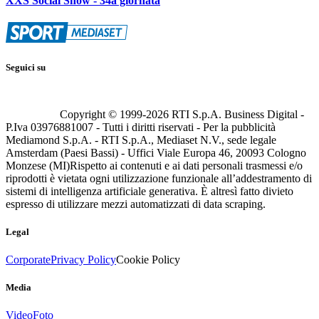
XXS Social Show - 34a giornata
Seguici su
Copyright © 1999-
2026
RTI S.p.A. Business Digital -
P.Iva 03976881007 - Tutti i diritti riservati - Per la pubblicità
Mediamond S.p.A. - RTI S.p.A., Mediaset N.V., sede legale
Amsterdam (Paesi Bassi) - Uffici Viale Europa 46, 20093 Cologno
Monzese (MI)
Rispetto ai contenuti e ai dati personali trasmessi e/o
riprodotti è vietata ogni utilizzazione funzionale all’addestramento di
sistemi di intelligenza artificiale generativa. È altresì fatto divieto
espresso di utilizzare mezzi automatizzati di data scraping.
Legal
Corporate
Privacy Policy
Cookie Policy
Media
Video
Foto