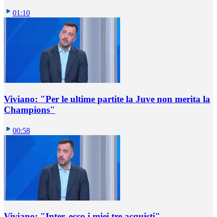
01:10
Viviano: "Per le ultime partite la Juve non merita la
Champions"
00:58
Viviano: "Inter, ecco i miei tre acquisti"