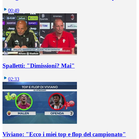
00:49
Spalletti: "Dimissioni? Mai"
02:33
Viviano: "Ecco i miei top e flop del campionato"