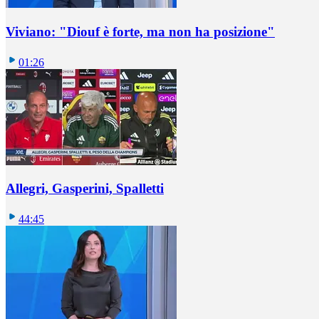
Viviano: "Diouf è forte, ma non ha posizione"
01:26
Allegri, Gasperini, Spalletti
44:45