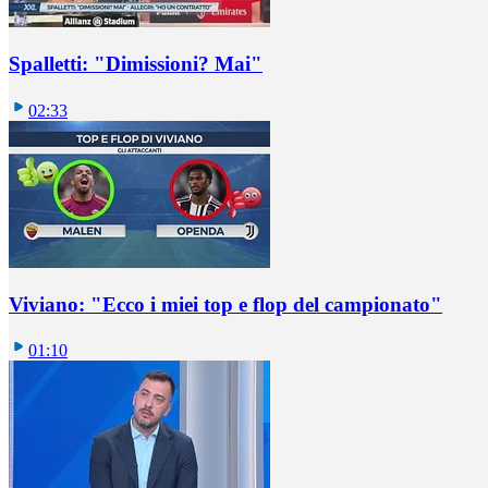
Spalletti: "Dimissioni? Mai"
02:33
Viviano: "Ecco i miei top e flop del campionato"
01:10