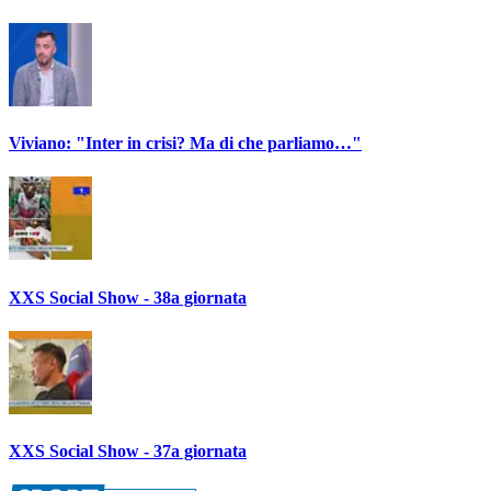
Viviano: "Inter in crisi? Ma di che parliamo…"
XXS Social Show - 38a giornata
XXS Social Show - 37a giornata