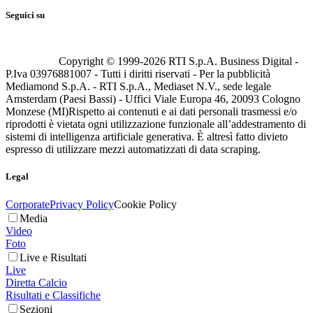
Seguici su
Copyright © 1999-
2026
RTI S.p.A. Business Digital -
P.Iva 03976881007 - Tutti i diritti riservati - Per la pubblicità
Mediamond S.p.A. - RTI S.p.A., Mediaset N.V., sede legale
Amsterdam (Paesi Bassi) - Uffici Viale Europa 46, 20093 Cologno
Monzese (MI)
Rispetto ai contenuti e ai dati personali trasmessi e/o
riprodotti è vietata ogni utilizzazione funzionale all’addestramento di
sistemi di intelligenza artificiale generativa. È altresì fatto divieto
espresso di utilizzare mezzi automatizzati di data scraping.
Legal
Corporate
Privacy Policy
Cookie Policy
Media
Video
Foto
Live e Risultati
Live
Diretta Calcio
Risultati e Classifiche
Sezioni