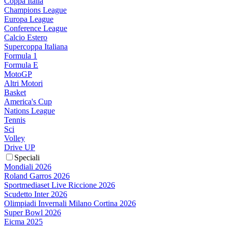
Coppa Italia
Champions League
Europa League
Conference League
Calcio Estero
Supercoppa Italiana
Formula 1
Formula E
MotoGP
Altri Motori
Basket
America's Cup
Nations League
Tennis
Sci
Volley
Drive UP
Speciali
Mondiali 2026
Roland Garros 2026
Sportmediaset Live Riccione 2026
Scudetto Inter 2026
Olimpiadi Invernali Milano Cortina 2026
Super Bowl 2026
Eicma 2025