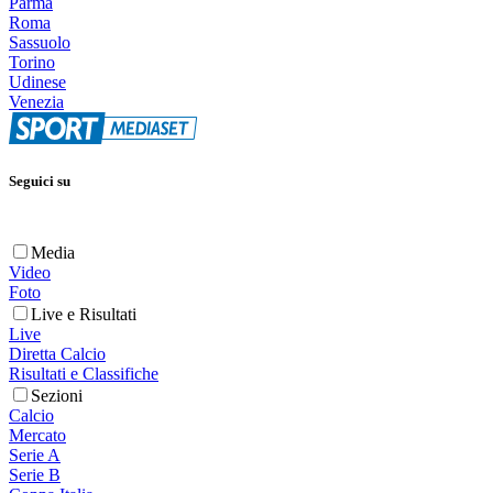
Parma
Roma
Sassuolo
Torino
Udinese
Venezia
Seguici su
Media
Video
Foto
Live e Risultati
Live
Diretta Calcio
Risultati e Classifiche
Sezioni
Calcio
Mercato
Serie A
Serie B