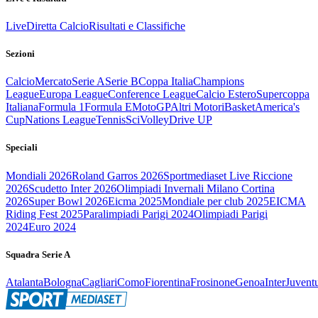
Live
Diretta Calcio
Risultati e Classifiche
Sezioni
Calcio
Mercato
Serie A
Serie B
Coppa Italia
Champions
League
Europa League
Conference League
Calcio Estero
Supercoppa
Italiana
Formula 1
Formula E
MotoGP
Altri Motori
Basket
America's
Cup
Nations League
Tennis
Sci
Volley
Drive UP
Speciali
Mondiali 2026
Roland Garros 2026
Sportmediaset Live Riccione
2026
Scudetto Inter 2026
Olimpiadi Invernali Milano Cortina
2026
Super Bowl 2026
Eicma 2025
Mondiale per club 2025
EICMA
Riding Fest 2025
Paralimpiadi Parigi 2024
Olimpiadi Parigi
2024
Euro 2024
Squadra Serie A
Atalanta
Bologna
Cagliari
Como
Fiorentina
Frosinone
Genoa
Inter
Juvent