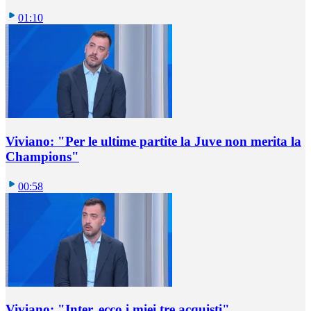
01:10
Viviano: "Per le ultime partite la Juve non merita la
Champions"
00:58
Viviano: "Inter, ecco i miei tre acquisti"