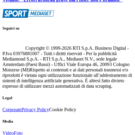
Seguici su
Copyright © 1999-
2026
RTI S.p.A. Business Digital -
P.Iva 03976881007 - Tutti i diritti riservati - Per la pubblicità
Mediamond S.p.A. - RTI S.p.A., Mediaset N.V., sede legale
Amsterdam (Paesi Bassi) - Uffici Viale Europa 46, 20093 Cologno
Monzese (MI)
Rispetto ai contenuti e ai dati personali trasmessi e/o
riprodotti è vietata ogni utilizzazione funzionale all’addestramento di
sistemi di intelligenza artificiale generativa. È altresì fatto divieto
espresso di utilizzare mezzi automatizzati di data scraping.
Legal
Corporate
Privacy Policy
Cookie Policy
Media
Video
Foto