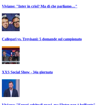
Viviano: "Inter in crisi? Ma di che parliamo…"
Callegari vs. Trevisani: 5 domande sul campionato
XXS Social Show - 34a giornata
Viviano: "Errori arbitrali gravi, ma l'Inter non è brillante"