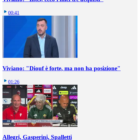
00:41
Viviano: "Diouf è forte, ma non ha posizione"
01:26
Allegri, Gasperini, Spalletti