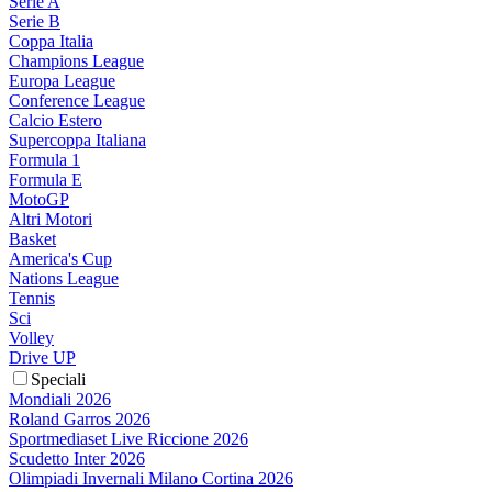
Serie A
Serie B
Coppa Italia
Champions League
Europa League
Conference League
Calcio Estero
Supercoppa Italiana
Formula 1
Formula E
MotoGP
Altri Motori
Basket
America's Cup
Nations League
Tennis
Sci
Volley
Drive UP
Speciali
Mondiali 2026
Roland Garros 2026
Sportmediaset Live Riccione 2026
Scudetto Inter 2026
Olimpiadi Invernali Milano Cortina 2026