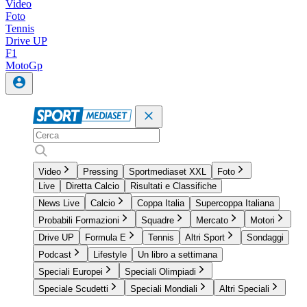
Video
Foto
Tennis
Drive UP
F1
MotoGp
Video
Pressing
Sportmediaset XXL
Foto
Live
Diretta Calcio
Risultati e Classifiche
News Live
Calcio
Coppa Italia
Supercoppa Italiana
Probabili Formazioni
Squadre
Mercato
Motori
Drive UP
Formula E
Tennis
Altri Sport
Sondaggi
Podcast
Lifestyle
Un libro a settimana
Speciali Europei
Speciali Olimpiadi
Speciale Scudetti
Speciali Mondiali
Altri Speciali