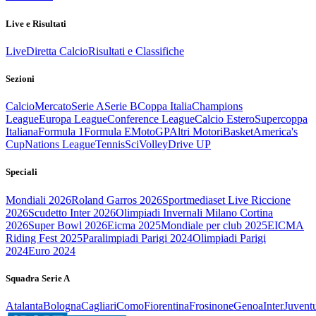
Live e Risultati
Live
Diretta Calcio
Risultati e Classifiche
Sezioni
Calcio
Mercato
Serie A
Serie B
Coppa Italia
Champions
League
Europa League
Conference League
Calcio Estero
Supercoppa
Italiana
Formula 1
Formula E
MotoGP
Altri Motori
Basket
America's
Cup
Nations League
Tennis
Sci
Volley
Drive UP
Speciali
Mondiali 2026
Roland Garros 2026
Sportmediaset Live Riccione
2026
Scudetto Inter 2026
Olimpiadi Invernali Milano Cortina
2026
Super Bowl 2026
Eicma 2025
Mondiale per club 2025
EICMA
Riding Fest 2025
Paralimpiadi Parigi 2024
Olimpiadi Parigi
2024
Euro 2024
Squadra Serie A
Atalanta
Bologna
Cagliari
Como
Fiorentina
Frosinone
Genoa
Inter
Juvent