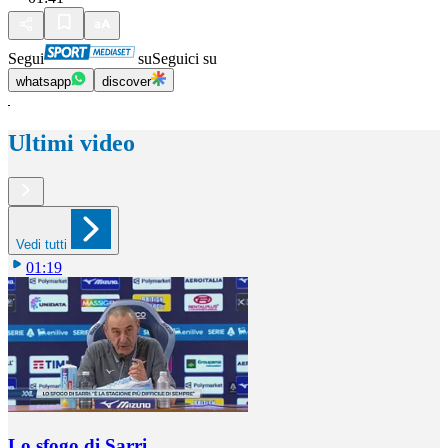
Segui
su
Seguici su
whatsapp
discover
Ultimi video
Vedi tutti
01:19
Lo sfogo di Sarri