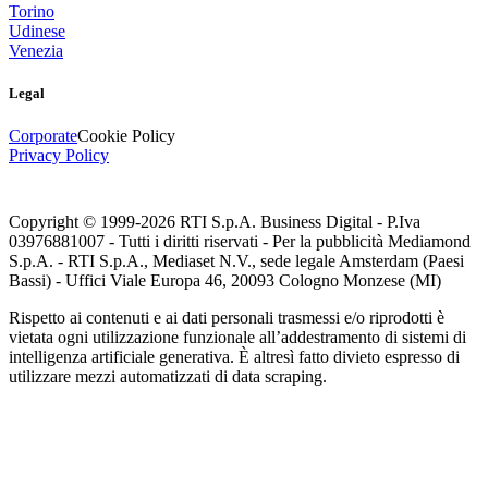
Torino
Udinese
Venezia
Legal
Corporate
Cookie Policy
Privacy Policy
Copyright © 1999-
2026
RTI S.p.A. Business Digital - P.Iva
03976881007 - Tutti i diritti riservati - Per la pubblicità Mediamond
S.p.A. - RTI S.p.A., Mediaset N.V., sede legale Amsterdam (Paesi
Bassi) - Uffici Viale Europa 46, 20093 Cologno Monzese (MI)
Rispetto ai contenuti e ai dati personali trasmessi e/o riprodotti è
vietata ogni utilizzazione funzionale all’addestramento di sistemi di
intelligenza artificiale generativa. È altresì fatto divieto espresso di
utilizzare mezzi automatizzati di data scraping.