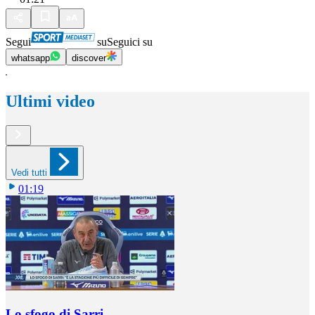
Segui
su
Seguici su
whatsapp
discover
Ultimi video
Vedi tutti
01:19
Lo sfogo di Sarri