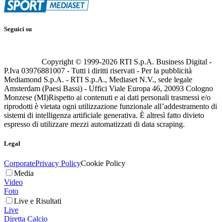
Seguici su
Copyright © 1999-
2026
RTI S.p.A. Business Digital -
P.Iva 03976881007 - Tutti i diritti riservati - Per la pubblicità
Mediamond S.p.A. - RTI S.p.A., Mediaset N.V., sede legale
Amsterdam (Paesi Bassi) - Uffici Viale Europa 46, 20093 Cologno
Monzese (MI)
Rispetto ai contenuti e ai dati personali trasmessi e/o
riprodotti è vietata ogni utilizzazione funzionale all’addestramento di
sistemi di intelligenza artificiale generativa. È altresì fatto divieto
espresso di utilizzare mezzi automatizzati di data scraping.
Legal
Corporate
Privacy Policy
Cookie Policy
Media
Video
Foto
Live e Risultati
Live
Diretta Calcio