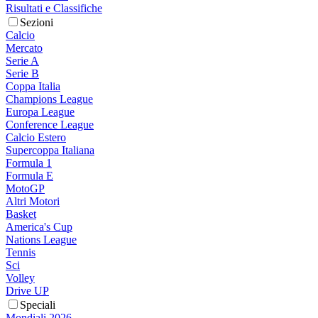
Risultati e Classifiche
Sezioni
Calcio
Mercato
Serie A
Serie B
Coppa Italia
Champions League
Europa League
Conference League
Calcio Estero
Supercoppa Italiana
Formula 1
Formula E
MotoGP
Altri Motori
Basket
America's Cup
Nations League
Tennis
Sci
Volley
Drive UP
Speciali
Mondiali 2026