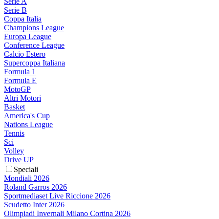
Serie A
Serie B
Coppa Italia
Champions League
Europa League
Conference League
Calcio Estero
Supercoppa Italiana
Formula 1
Formula E
MotoGP
Altri Motori
Basket
America's Cup
Nations League
Tennis
Sci
Volley
Drive UP
Speciali
Mondiali 2026
Roland Garros 2026
Sportmediaset Live Riccione 2026
Scudetto Inter 2026
Olimpiadi Invernali Milano Cortina 2026