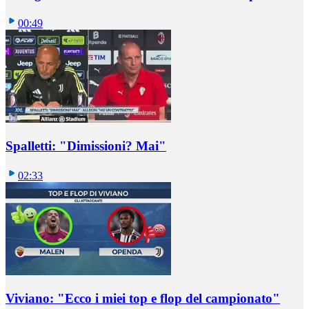
00:49
Spalletti: "Dimissioni? Mai"
02:33
Viviano: "Ecco i miei top e flop del campionato"