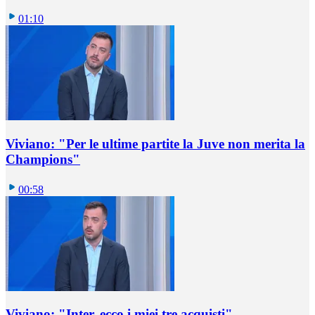
01:10
Viviano: "Per le ultime partite la Juve non merita la
Champions"
00:58
Viviano: "Inter, ecco i miei tre acquisti"