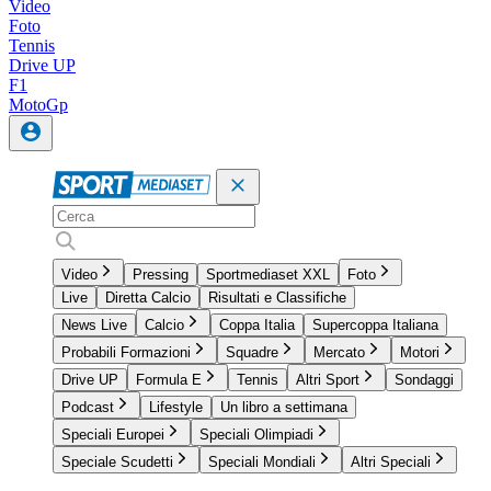
Video
Foto
Tennis
Drive UP
F1
MotoGp
Video
Pressing
Sportmediaset XXL
Foto
Live
Diretta Calcio
Risultati e Classifiche
News Live
Calcio
Coppa Italia
Supercoppa Italiana
Probabili Formazioni
Squadre
Mercato
Motori
Drive UP
Formula E
Tennis
Altri Sport
Sondaggi
Podcast
Lifestyle
Un libro a settimana
Speciali Europei
Speciali Olimpiadi
Speciale Scudetti
Speciali Mondiali
Altri Speciali