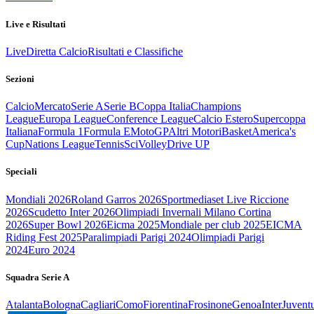
Live e Risultati
Live
Diretta Calcio
Risultati e Classifiche
Sezioni
Calcio
Mercato
Serie A
Serie B
Coppa Italia
Champions
League
Europa League
Conference League
Calcio Estero
Supercoppa
Italiana
Formula 1
Formula E
MotoGP
Altri Motori
Basket
America's
Cup
Nations League
Tennis
Sci
Volley
Drive UP
Speciali
Mondiali 2026
Roland Garros 2026
Sportmediaset Live Riccione
2026
Scudetto Inter 2026
Olimpiadi Invernali Milano Cortina
2026
Super Bowl 2026
Eicma 2025
Mondiale per club 2025
EICMA
Riding Fest 2025
Paralimpiadi Parigi 2024
Olimpiadi Parigi
2024
Euro 2024
Squadra Serie A
Atalanta
Bologna
Cagliari
Como
Fiorentina
Frosinone
Genoa
Inter
Juvent