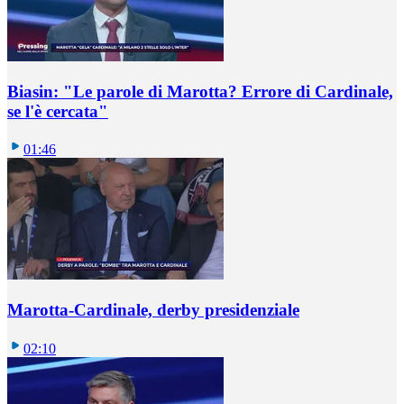
Biasin: "Le parole di Marotta? Errore di Cardinale,
se l'è cercata"
01:46
Marotta-Cardinale, derby presidenziale
02:10