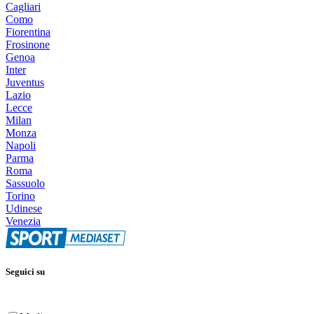
Cagliari
Como
Fiorentina
Frosinone
Genoa
Inter
Juventus
Lazio
Lecce
Milan
Monza
Napoli
Parma
Roma
Sassuolo
Torino
Udinese
Venezia
Seguici su