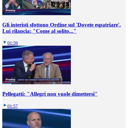
Gli interisti sfottono Ordine sul 'Dovete espatriare'.
Lui rilancia: "Come al solito..."
01:59
Pellegatti: "Allegri non vuole dimettersi"
01:57