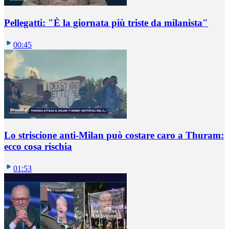
Pellegatti: "È la giornata più triste da milanista"
00:45
Lo striscione anti-Milan può costare caro a Thuram:
ecco cosa rischia
01:53