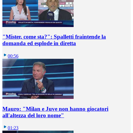
"Mister, come sta?": Spalletti fraintende la
domanda ed esplode in diretta
00:56
Mauro: "Milan e Juve non hanno giocatori
all'altezza del loro nome"
01:23