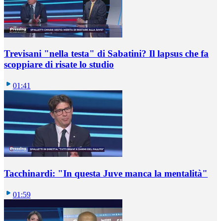
Trevisani "nella testa" di Sabatini? Il lapsus che fa
scoppiare di risate lo studio
01:41
Tacchinardi: "In questa Juve manca la mentalità"
01:59