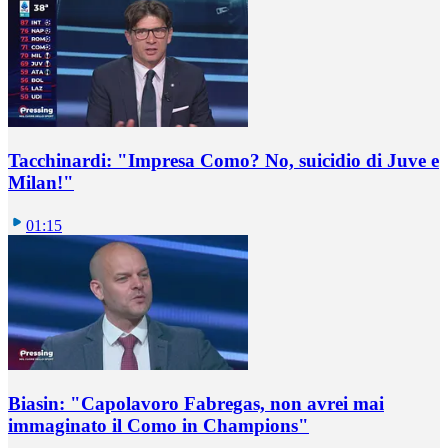
Tacchinardi: "Impresa Como? No, suicidio di Juve e
Milan!"
01:15
Biasin: "Capolavoro Fabregas, non avrei mai
immaginato il Como in Champions"