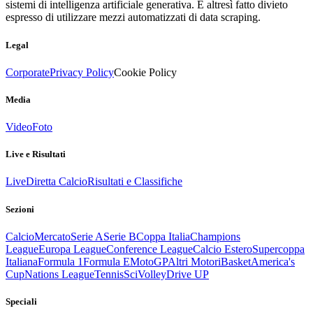
sistemi di intelligenza artificiale generativa. È altresì fatto divieto
espresso di utilizzare mezzi automatizzati di data scraping.
Legal
Corporate
Privacy Policy
Cookie Policy
Media
Video
Foto
Live e Risultati
Live
Diretta Calcio
Risultati e Classifiche
Sezioni
Calcio
Mercato
Serie A
Serie B
Coppa Italia
Champions
League
Europa League
Conference League
Calcio Estero
Supercoppa
Italiana
Formula 1
Formula E
MotoGP
Altri Motori
Basket
America's
Cup
Nations League
Tennis
Sci
Volley
Drive UP
Speciali