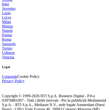
Inter
Juventus
Lazio
Lecce
Milan
Monza
Napoli
Parma
Roma
Sassuolo
Torino
Udinese
Venezia
Legal
Corporate
Cookie Policy
Privacy Policy
Copyright © 1999-
2026
RTI S.p.A. Business Digital - P.Iva
03976881007 - Tutti i diritti riservati - Per la pubblicità Mediamond
S.p.A. - RTI S.p.A., Mediaset N.V., sede legale Amsterdam (Paesi
Bassi) - Uffici Viale Europa 46, 20093 Cologno Monzese (MI)