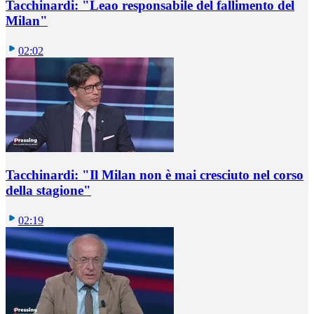
Tacchinardi: "Leao responsabile del fallimento del
Milan"
02:02
Tacchinardi: "Il Milan non è mai cresciuto nel corso
della stagione"
02:19