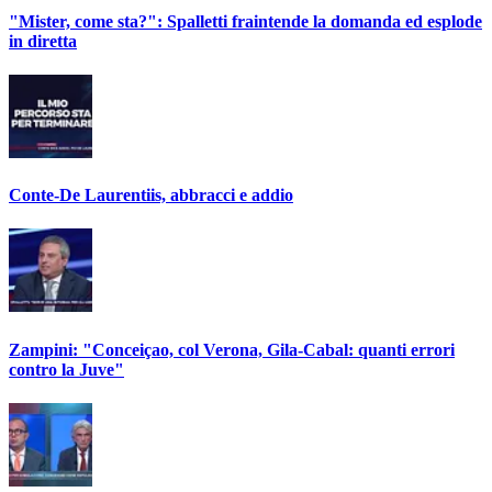
"Mister, come sta?": Spalletti fraintende la domanda ed esplode
in diretta
Conte-De Laurentiis, abbracci e addio
Zampini: "Conceiçao, col Verona, Gila-Cabal: quanti errori
contro la Juve"