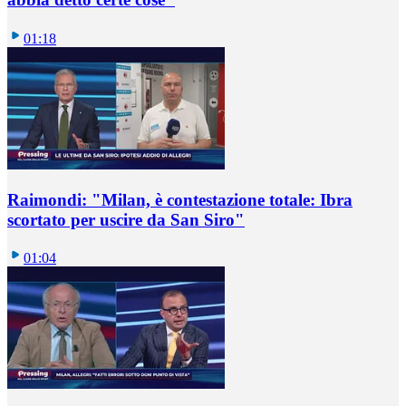
01:18
Raimondi: "Milan, è contestazione totale: Ibra
scortato per uscire da San Siro"
01:04