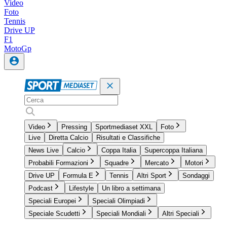
Video
Foto
Tennis
Drive UP
F1
MotoGp
Video
Pressing
Sportmediaset XXL
Foto
Live
Diretta Calcio
Risultati e Classifiche
News Live
Calcio
Coppa Italia
Supercoppa Italiana
Probabili Formazioni
Squadre
Mercato
Motori
Drive UP
Formula E
Tennis
Altri Sport
Sondaggi
Podcast
Lifestyle
Un libro a settimana
Speciali Europei
Speciali Olimpiadi
Speciale Scudetti
Speciali Mondiali
Altri Speciali