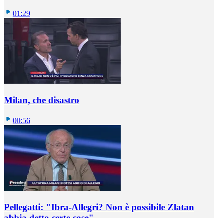
01:29
Milan, che disastro
00:56
Pellegatti: "Ibra-Allegri? Non è possibile Zlatan
abbia detto certe cose"