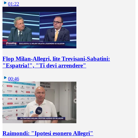
01:22
Flop Milan-Allegri, lite Trevisani-Sabatini:
"Espatria!", "Ti devi arrendere"
00:46
Raimondi: "Ipotesi esonero Allegri"