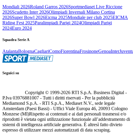
Mondiali 2026
Roland Garros 2026
Sportmediaset Live Riccione
2026
Scudetto Inter 2026
Olimpiadi Invernali Milano Cortina
2026
Super Bowl 2026
Eicma 2025
Mondiale per club 2025
EICMA
Riding Fest 2025
Paralimpiadi Parigi 2024
Olimpiadi Parigi
2024
Euro 2024
Squadra Serie A
Atalanta
Bologna
Cagliari
Como
Fiorentina
Frosinone
Genoa
Inter
Juvent
Seguici su
Copyright © 1999-
2026
RTI S.p.A. Business Digital -
P.Iva 03976881007 - Tutti i diritti riservati - Per la pubblicità
Mediamond S.p.A. - RTI S.p.A., Mediaset N.V., sede legale
Amsterdam (Paesi Bassi) - Uffici Viale Europa 46, 20093 Cologno
Monzese (MI)
Rispetto ai contenuti e ai dati personali trasmessi e/o
riprodotti è vietata ogni utilizzazione funzionale all’addestramento di
sistemi di intelligenza artificiale generativa. È altresì fatto divieto
espresso di utilizzare mezzi automatizzati di data scraping.