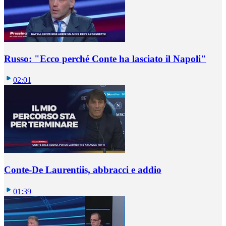
Russo: "Ecco perché Conte ha lasciato il Napoli"
02:01
Conte-De Laurentiis, abbracci e addio
01:39