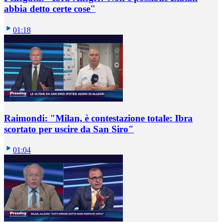
abbia detto certe cose"
01:18
Raimondi: "Milan, è contestazione totale: Ibra
scortato per uscire da San Siro"
01:04