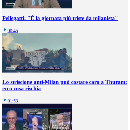
Pellegatti: "È la giornata più triste da milanista"
00:45
Lo striscione anti-Milan può costare caro a Thuram:
ecco cosa rischia
01:53