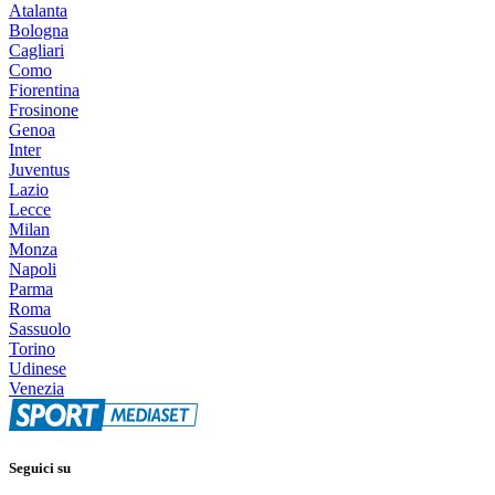
Atalanta
Bologna
Cagliari
Como
Fiorentina
Frosinone
Genoa
Inter
Juventus
Lazio
Lecce
Milan
Monza
Napoli
Parma
Roma
Sassuolo
Torino
Udinese
Venezia
Seguici su