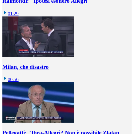
Raimondi: "Ipotesi esonero Allegri"
01:29
Milan, che disastro
00:56
Pellegatti: "Ibra-Allegri? Non è possibile Zlatan