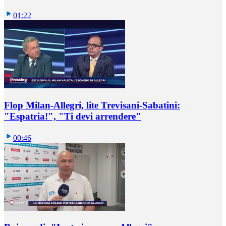
01:22
Flop Milan-Allegri, lite Trevisani-Sabatini:
"Espatria!", "Ti devi arrendere"
00:46