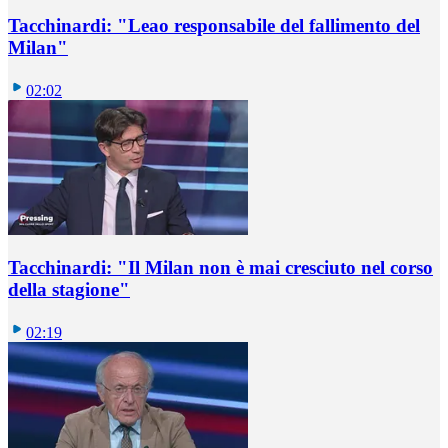
Tacchinardi: "Leao responsabile del fallimento del
Milan"
02:02
Tacchinardi: "Il Milan non è mai cresciuto nel corso
della stagione"
02:19