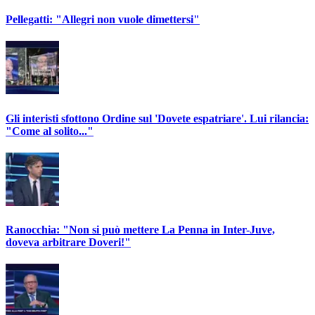
Pellegatti: "Allegri non vuole dimettersi"
Gli interisti sfottono Ordine sul 'Dovete espatriare'. Lui rilancia:
"Come al solito..."
Ranocchia: "Non si può mettere La Penna in Inter-Juve,
doveva arbitrare Doveri!"