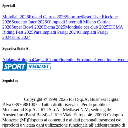
Speciali
Mondiali 2026
Roland Garros 2026
Sportmediaset Live Riccione
2026
Scudetto Inter 2026
Olimpiadi Invernali Milano Cortina
2026
Super Bowl 2026
Eicma 2025
Mondiale per club 2025
EICMA
Riding Fest 2025
Paralimpiadi Parigi 2024
Olimpiadi Parigi
2024
Euro 2024
Squadra Serie A
Atalanta
Bologna
Cagliari
Como
Fiorentina
Frosinone
Genoa
Inter
Juvent
Seguici su
Copyright © 1999-
2026
RTI S.p.A. Business Digital -
P.Iva 03976881007 - Tutti i diritti riservati - Per la pubblicità
Mediamond S.p.A. - RTI S.p.A., Mediaset N.V., sede legale
Amsterdam (Paesi Bassi) - Uffici Viale Europa 46, 20093 Cologno
Monzese (MI)
Rispetto ai contenuti e ai dati personali trasmessi e/o
riprodotti è vietata ogni utilizzazione funzionale all’addestramento di