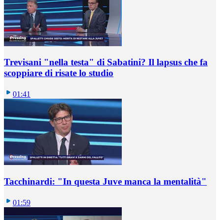
Trevisani "nella testa" di Sabatini? Il lapsus che fa
scoppiare di risate lo studio
01:41
Tacchinardi: "In questa Juve manca la mentalità"
01:59