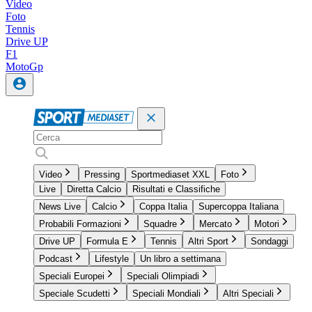
Video
Foto
Tennis
Drive UP
F1
MotoGp
Video
Pressing
Sportmediaset XXL
Foto
Live
Diretta Calcio
Risultati e Classifiche
News Live
Calcio
Coppa Italia
Supercoppa Italiana
Probabili Formazioni
Squadre
Mercato
Motori
Drive UP
Formula E
Tennis
Altri Sport
Sondaggi
Podcast
Lifestyle
Un libro a settimana
Speciali Europei
Speciali Olimpiadi
Speciale Scudetti
Speciali Mondiali
Altri Speciali