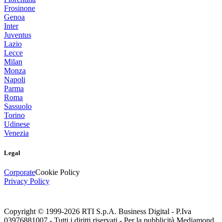
Frosinone
Genoa
Inter
Juventus
Lazio
Lecce
Milan
Monza
Napoli
Parma
Roma
Sassuolo
Torino
Udinese
Venezia
Legal
Corporate
Cookie Policy
Privacy Policy
Copyright © 1999-
2026
RTI S.p.A. Business Digital - P.Iva
03976881007 - Tutti i diritti riservati - Per la pubblicità Mediamond