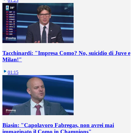
01:23
Tacchinardi: "Impresa Como? No, suicidio di Juve e
Milan!"
01:15
Biasin: "Capolavoro Fabregas, non avrei mai
immaginato il Como in Champions"