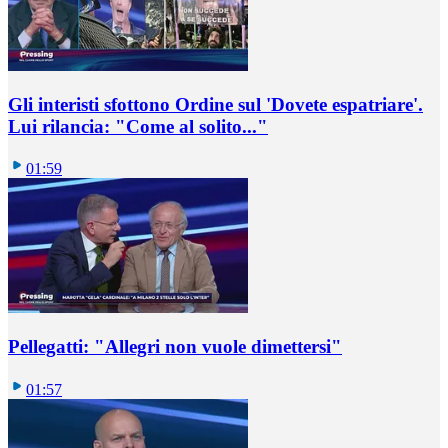
Gli interisti sfottono Ordine sul 'Dovete espatriare'.
Lui rilancia: "Come al solito..."
01:59
Pellegatti: "Allegri non vuole dimettersi"
01:57