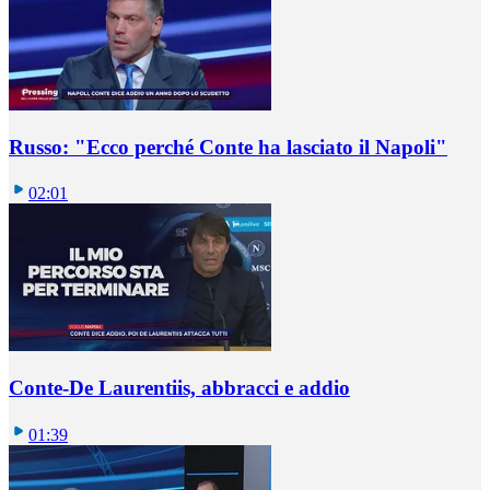
Russo: "Ecco perché Conte ha lasciato il Napoli"
02:01
Conte-De Laurentiis, abbracci e addio
01:39