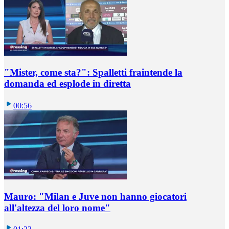
"Mister, come sta?": Spalletti fraintende la
domanda ed esplode in diretta
00:56
Mauro: "Milan e Juve non hanno giocatori
all'altezza del loro nome"