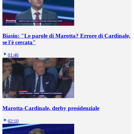
Biasin: "Le parole di Marotta? Errore di Cardinale,
se l'è cercata"
01:46
Marotta-Cardinale, derby presidenziale
02:10