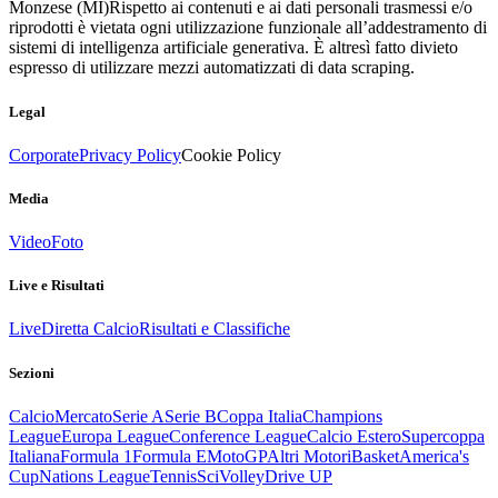
Monzese (MI)
Rispetto ai contenuti e ai dati personali trasmessi e/o
riprodotti è vietata ogni utilizzazione funzionale all’addestramento di
sistemi di intelligenza artificiale generativa. È altresì fatto divieto
espresso di utilizzare mezzi automatizzati di data scraping.
Legal
Corporate
Privacy Policy
Cookie Policy
Media
Video
Foto
Live e Risultati
Live
Diretta Calcio
Risultati e Classifiche
Sezioni
Calcio
Mercato
Serie A
Serie B
Coppa Italia
Champions
League
Europa League
Conference League
Calcio Estero
Supercoppa
Italiana
Formula 1
Formula E
MotoGP
Altri Motori
Basket
America's
Cup
Nations League
Tennis
Sci
Volley
Drive UP