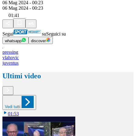
06 Mag 2024 - 00:23
06 Mag 2024 - 00:23
01:41
Segui
su
Seguici su
whatsapp
discover
pressing
vlahovic
juventus
Ultimi video
Vedi tutti
01:53