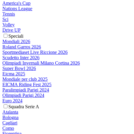
America's Cup
Nations League
Tennis
Sci
Volley
Drive UP
Speciali
Mondiali 2026
Roland Garros 2026
Sportmediaset Live Riccione 2026
Scudetto Inter 2026
Olimpiadi Invernali Milano Cortina 2026
Super Bowl 2026
Eicma 2025
Mondiale per club 2025
EICMA Riding Fest 2025
Paralimpiadi Parigi 2024
Olimpiadi Parigi 2024
Euro 2024
Squadra Serie A
Atalanta
Bologna
Cagliari
Como
Fiorentina