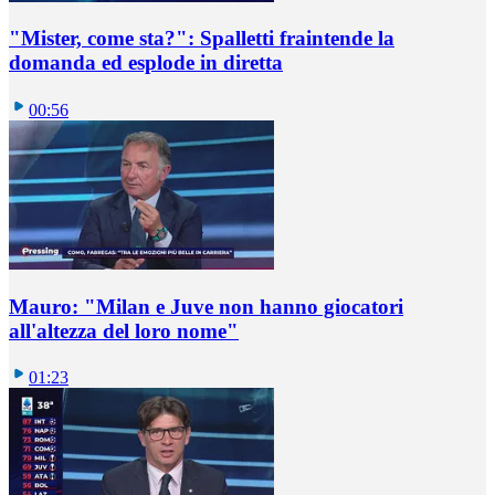
"Mister, come sta?": Spalletti fraintende la
domanda ed esplode in diretta
00:56
Mauro: "Milan e Juve non hanno giocatori
all'altezza del loro nome"
01:23