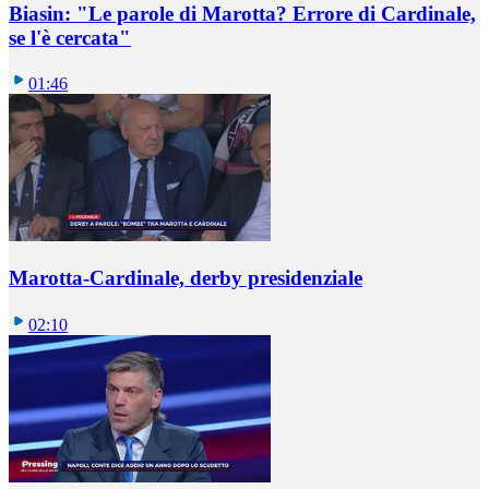
Biasin: "Le parole di Marotta? Errore di Cardinale,
se l'è cercata"
01:46
Marotta-Cardinale, derby presidenziale
02:10