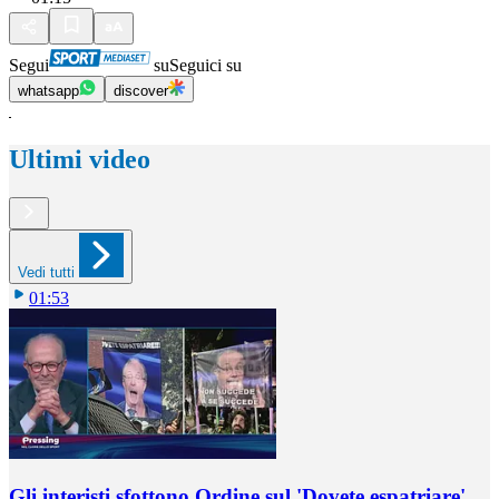
Segui
su
Seguici su
whatsapp
discover
Ultimi video
Vedi tutti
01:53
Gli interisti sfottono Ordine sul 'Dovete espatriare'.