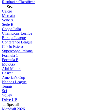
Risultati e Classifiche
Sezioni
Calcio
Mercato
Serie A
Serie B
Coppa Italia
Champions League
Europa League
Conference League
Calcio Estero
Supercoppa Italiana
Formula 1
Formula E
MotoGP
Altri Motori
Basket
America's Cup
Nations League
Tennis
Sci
Volley
Drive UP
Speciali
Mondiali 2026