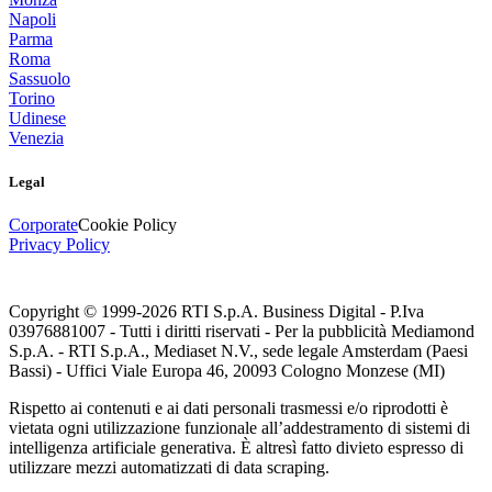
Napoli
Parma
Roma
Sassuolo
Torino
Udinese
Venezia
Legal
Corporate
Cookie Policy
Privacy Policy
Copyright © 1999-
2026
RTI S.p.A. Business Digital - P.Iva
03976881007 - Tutti i diritti riservati - Per la pubblicità Mediamond
S.p.A. - RTI S.p.A., Mediaset N.V., sede legale Amsterdam (Paesi
Bassi) - Uffici Viale Europa 46, 20093 Cologno Monzese (MI)
Rispetto ai contenuti e ai dati personali trasmessi e/o riprodotti è
vietata ogni utilizzazione funzionale all’addestramento di sistemi di
intelligenza artificiale generativa. È altresì fatto divieto espresso di
utilizzare mezzi automatizzati di data scraping.