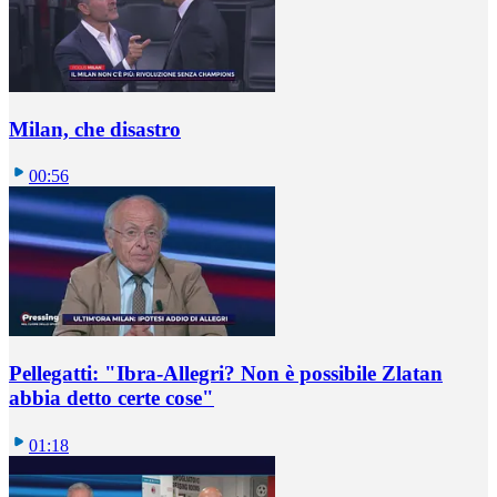
Milan, che disastro
00:56
Pellegatti: "Ibra-Allegri? Non è possibile Zlatan
abbia detto certe cose"
01:18