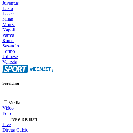
Juventus
Lazio
Lecce
Milan
Monza
Napoli
Parma
Roma
Sassuolo
Torino
Udinese
Venezia
Seguici su
Media
Video
Foto
Live e Risultati
Live
Diretta Calcio