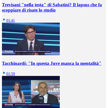
Trevisani "nella testa" di Sabatini? Il lapsus che fa
scoppiare di risate lo studio
01:41
Tacchinardi: "In questa Juve manca la mentalità"
01:59