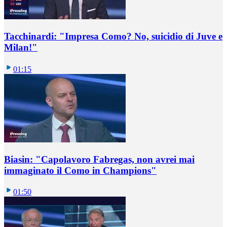
Tacchinardi: "Impresa Como? No, suicidio di Juve e
Milan!"
01:15
Biasin: "Capolavoro Fabregas, non avrei mai
immaginato il Como in Champions"
01:50