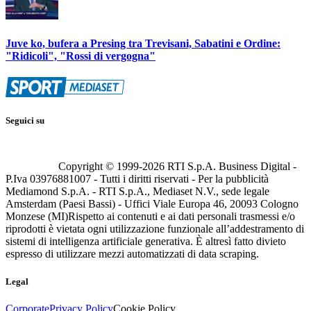
Juve ko, bufera a Presing tra Trevisani, Sabatini e Ordine:
"Ridicoli", "Rossi di vergogna"
Seguici su
Copyright © 1999-
2026
RTI S.p.A. Business Digital -
P.Iva 03976881007 - Tutti i diritti riservati - Per la pubblicità
Mediamond S.p.A. - RTI S.p.A., Mediaset N.V., sede legale
Amsterdam (Paesi Bassi) - Uffici Viale Europa 46, 20093 Cologno
Monzese (MI)
Rispetto ai contenuti e ai dati personali trasmessi e/o
riprodotti è vietata ogni utilizzazione funzionale all’addestramento di
sistemi di intelligenza artificiale generativa. È altresì fatto divieto
espresso di utilizzare mezzi automatizzati di data scraping.
Legal
Corporate
Privacy Policy
Cookie Policy