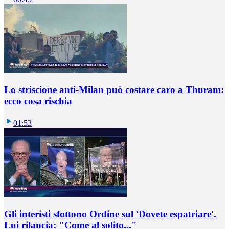
Lo striscione anti-Milan può costare caro a Thuram:
ecco cosa rischia
01:53
Gli interisti sfottono Ordine sul 'Dovete espatriare'.
Lui rilancia: "Come al solito..."