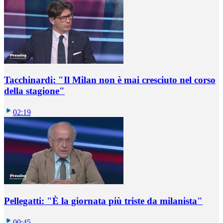
Tacchinardi: "Il Milan non è mai cresciuto nel corso
della stagione"
02:19
Pellegatti: "È la giornata più triste da milanista"
00:45