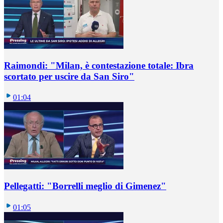
Raimondi: "Milan, è contestazione totale: Ibra
scortato per uscire da San Siro"
01:04
Pellegatti: "Borrelli meglio di Gimenez"
01:05