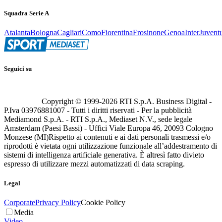
Squadra Serie A
Atalanta
Bologna
Cagliari
Como
Fiorentina
Frosinone
Genoa
Inter
Juvent
Seguici su
Copyright © 1999-
2026
RTI S.p.A. Business Digital -
P.Iva 03976881007 - Tutti i diritti riservati - Per la pubblicità
Mediamond S.p.A. - RTI S.p.A., Mediaset N.V., sede legale
Amsterdam (Paesi Bassi) - Uffici Viale Europa 46, 20093 Cologno
Monzese (MI)
Rispetto ai contenuti e ai dati personali trasmessi e/o
riprodotti è vietata ogni utilizzazione funzionale all’addestramento di
sistemi di intelligenza artificiale generativa. È altresì fatto divieto
espresso di utilizzare mezzi automatizzati di data scraping.
Legal
Corporate
Privacy Policy
Cookie Policy
Media
Video