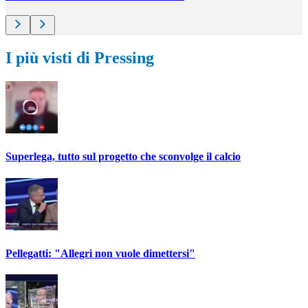
I più visti di Pressing
Superlega, tutto sul progetto che sconvolge il calcio
Pellegatti: "Allegri non vuole dimettersi"