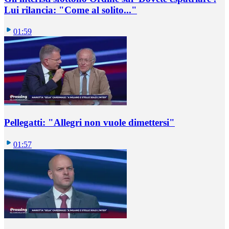
Lui rilancia: "Come al solito..."
01:59
Pellegatti: "Allegri non vuole dimettersi"
01:57