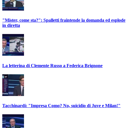
"Mister, come sta?": Spalletti fraintende la domanda ed esplode
in diretta
La letterina di Clemente Russo a Federica Brignone
Tacchinardi: "Impresa Como? No, suicidio di Juve e Milan!"