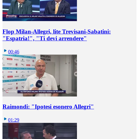
Flop Milan-Allegri, lite Trevisani-Sabatini:
"Espatria!", "Ti devi arrendere"
00:46
Raimondi: "Ipotesi esonero Allegri"
01:29