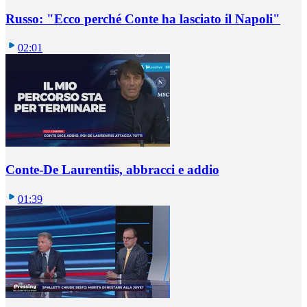
Russo: "Ecco perché Conte ha lasciato il Napoli"
02:01
Conte-De Laurentiis, abbracci e addio
01:39