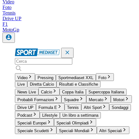
Video
Foto
Tennis
Drive UP
F1
MotoGp
Video
Pressing
Sportmediaset XXL
Foto
Live
Diretta Calcio
Risultati e Classifiche
News Live
Calcio
Coppa Italia
Supercoppa Italiana
Probabili Formazioni
Squadre
Mercato
Motori
Drive UP
Formula E
Tennis
Altri Sport
Sondaggi
Podcast
Lifestyle
Un libro a settimana
Speciali Europei
Speciali Olimpiadi
Speciale Scudetti
Speciali Mondiali
Altri Speciali