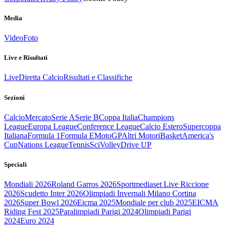
Media
Video
Foto
Live e Risultati
Live
Diretta Calcio
Risultati e Classifiche
Sezioni
Calcio
Mercato
Serie A
Serie B
Coppa Italia
Champions
League
Europa League
Conference League
Calcio Estero
Supercoppa
Italiana
Formula 1
Formula E
MotoGP
Altri Motori
Basket
America's
Cup
Nations League
Tennis
Sci
Volley
Drive UP
Speciali
Mondiali 2026
Roland Garros 2026
Sportmediaset Live Riccione
2026
Scudetto Inter 2026
Olimpiadi Invernali Milano Cortina
2026
Super Bowl 2026
Eicma 2025
Mondiale per club 2025
EICMA
Riding Fest 2025
Paralimpiadi Parigi 2024
Olimpiadi Parigi
2024
Euro 2024