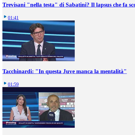
Trevisani "nella testa" di Sabatini? Il lapsus che fa sc
01:41
Tacchinardi: "In questa Juve manca la mentalità"
01:59