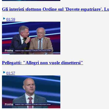
Gli interisti sfottono Ordine sul 'Dovete espatriare'. L
01:59
Pellegatti: "Allegri non vuole dimettersi"
01:57