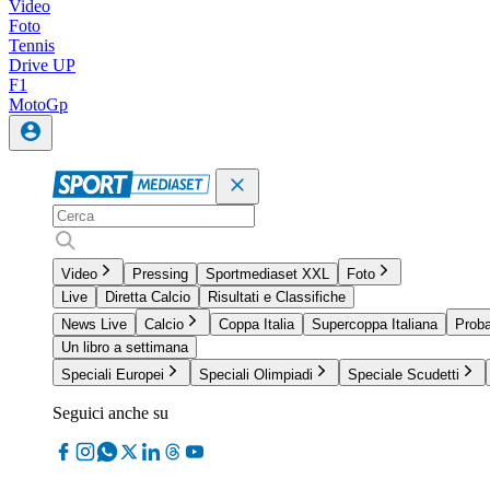
Video
Foto
Tennis
Drive UP
F1
MotoGp
Video
Pressing
Sportmediaset XXL
Foto
Live
Diretta Calcio
Risultati e Classifiche
News Live
Calcio
Coppa Italia
Supercoppa Italiana
Proba
Un libro a settimana
Speciali Europei
Speciali Olimpiadi
Speciale Scudetti
Seguici anche su