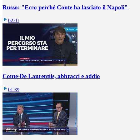
Russo: "Ecco perché Conte ha lasciato il Napoli"
02:01
Conte-De Laurentiis, abbracci e addio
01:39