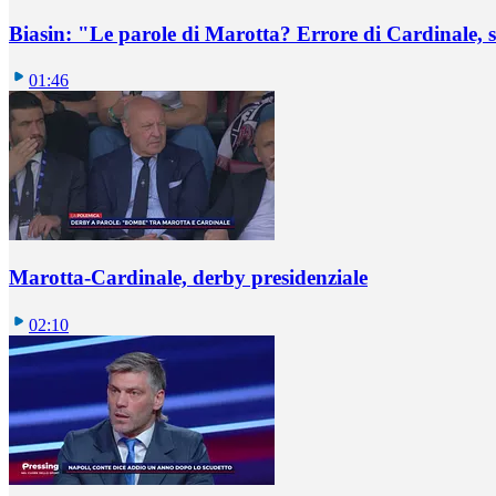
Biasin: "Le parole di Marotta? Errore di Cardinale, se
01:46
Marotta-Cardinale, derby presidenziale
02:10