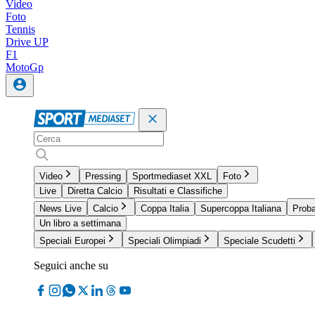
Video
Foto
Tennis
Drive UP
F1
MotoGp
Video
Pressing
Sportmediaset XXL
Foto
Live
Diretta Calcio
Risultati e Classifiche
News Live
Calcio
Coppa Italia
Supercoppa Italiana
Proba
Un libro a settimana
Speciali Europei
Speciali Olimpiadi
Speciale Scudetti
Seguici anche su