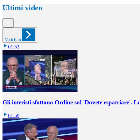
Ultimi video
Vedi tutti
01:53
Gli interisti sfottono Ordine sul 'Dovete espatriare'. L
01:59