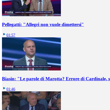
Pellegatti: "Allegri non vuole dimettersi"
01:57
Biasin: "Le parole di Marotta? Errore di Cardinale, se
01:46