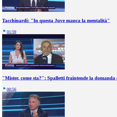
Tacchinardi: "In questa Juve manca la mentalità"
01:59
"Mister, come sta?": Spalletti fraintende la domanda e
00:56