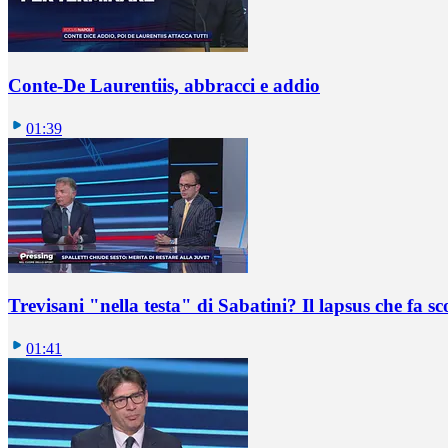
Conte-De Laurentiis, abbracci e addio
01:39
Trevisani "nella testa" di Sabatini? Il lapsus che fa sc
01:41