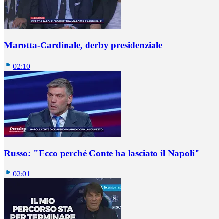
Marotta-Cardinale, derby presidenziale
02:10
Russo: "Ecco perché Conte ha lasciato il Napoli"
02:01