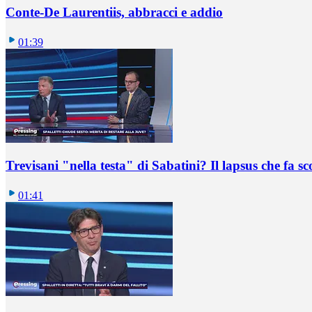
Conte-De Laurentiis, abbracci e addio
01:39
Trevisani "nella testa" di Sabatini? Il lapsus che fa sc
01:41