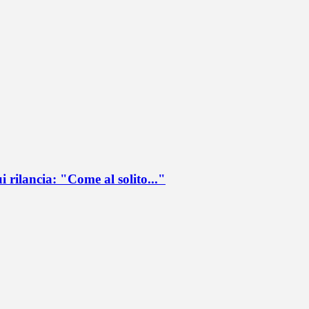
ui rilancia: "Come al solito..."