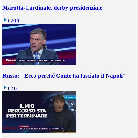
Marotta-Cardinale, derby presidenziale
02:10
Russo: "Ecco perché Conte ha lasciato il Napoli"
02:01