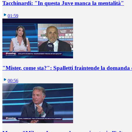
Tacchinardi: "In questa Juve manca la mentalità"
01:59
"Mister, come sta?": Spalletti fraintende la domanda e
00:56