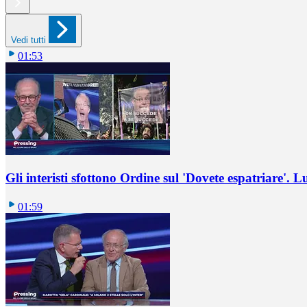
Vedi tutti
01:53
Gli interisti sfottono Ordine sul 'Dovete espatriare'. L
01:59