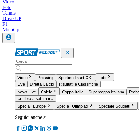
Video
Foto
Tennis
Drive UP
F1
MotoGp
Video
Pressing
Sportmediaset XXL
Foto
Live
Diretta Calcio
Risultati e Classifiche
News Live
Calcio
Coppa Italia
Supercoppa Italiana
Proba
Un libro a settimana
Speciali Europei
Speciali Olimpiadi
Speciale Scudetti
Seguici anche su