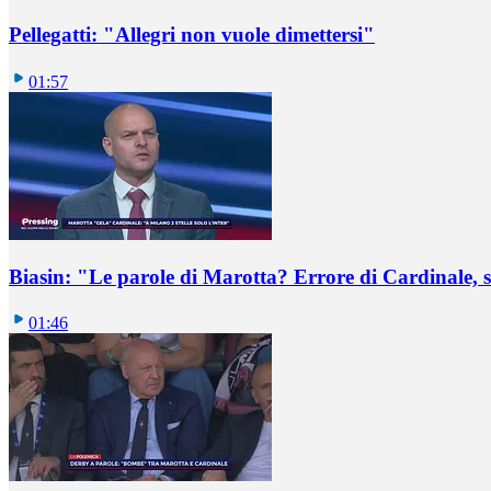
Pellegatti: "Allegri non vuole dimettersi"
01:57
Biasin: "Le parole di Marotta? Errore di Cardinale, se
01:46