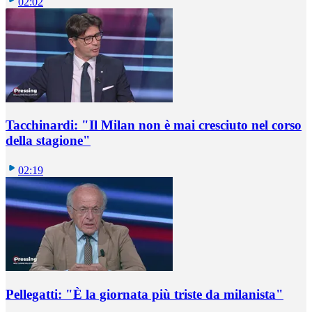
02:02
Tacchinardi: "Il Milan non è mai cresciuto nel corso
della stagione"
02:19
Pellegatti: "È la giornata più triste da milanista"