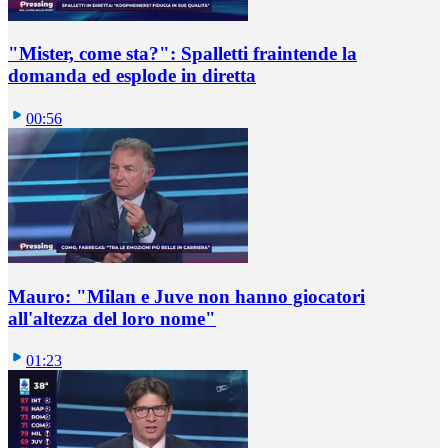
"Mister, come sta?": Spalletti fraintende la
domanda ed esplode in diretta
00:56
Mauro: "Milan e Juve non hanno giocatori
all'altezza del loro nome"
01:23