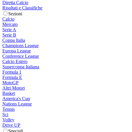
Diretta Calcio
Risultati e Classifiche
Sezioni
Calcio
Mercato
Serie A
Serie B
Coppa Italia
Champions League
Europa League
Conference League
Calcio Estero
Supercoppa Italiana
Formula 1
Formula E
MotoGP
Altri Motori
Basket
America's Cup
Nations League
Tennis
Sci
Volley
Drive UP
Speciali