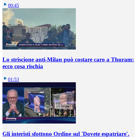
00:45
Lo striscione anti-Milan può costare caro a Thuram:
ecco cosa rischia
01:53
Gli interisti sfottono Ordine sul 'Dovete espatriare'.