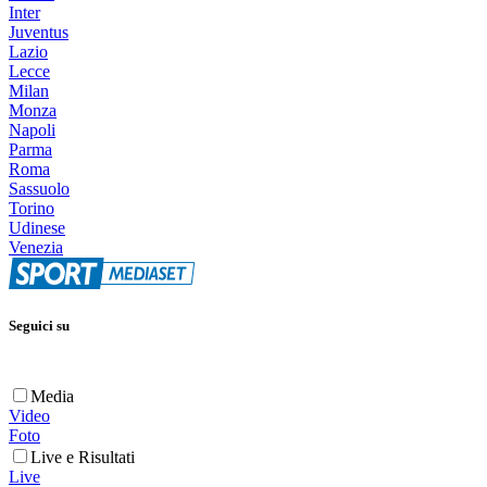
Inter
Juventus
Lazio
Lecce
Milan
Monza
Napoli
Parma
Roma
Sassuolo
Torino
Udinese
Venezia
Seguici su
Media
Video
Foto
Live e Risultati
Live