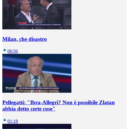
Milan, che disastro
00:56
Pellegatti: "Ibra-Allegri? Non è possibile Zlatan
abbia detto certe cose"
01:18