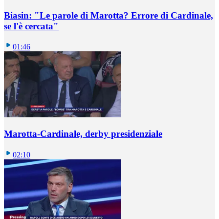
Biasin: "Le parole di Marotta? Errore di Cardinale,
se l'è cercata"
01:46
Marotta-Cardinale, derby presidenziale
02:10