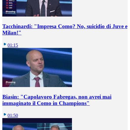
Tacchinardi: "Impresa Como? No, suicidio di Juve e
Milan!"
01:15
Biasin: "Capolavoro Fabregas, non avrei mai
immaginato il Como in Champions"
01:50