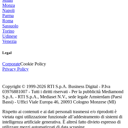
Milan
Monza
Napoli
Parma
Roma
Sassuolo
Torino
Udinese
Venezia
Legal
Corporate
Cookie Policy
Privacy Policy
Copyright © 1999-
2026
RTI S.p.A. Business Digital - P.Iva
03976881007 - Tutti i diritti riservati - Per la pubblicità Mediamond
S.p.A. - RTI S.p.A., Mediaset N.V., sede legale Amsterdam (Paesi
Bassi) - Uffici Viale Europa 46, 20093 Cologno Monzese (MI)
Rispetto ai contenuti e ai dati personali trasmessi e/o riprodotti è
vietata ogni utilizzazione funzionale all’addestramento di sistemi di
intelligenza artificiale generativa. È altresì fatto divieto espresso di
utilizzare mezzi automatizzati di data scraping.