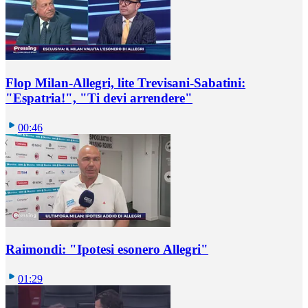
Flop Milan-Allegri, lite Trevisani-Sabatini:
"Espatria!", "Ti devi arrendere"
00:46
Raimondi: "Ipotesi esonero Allegri"
01:29