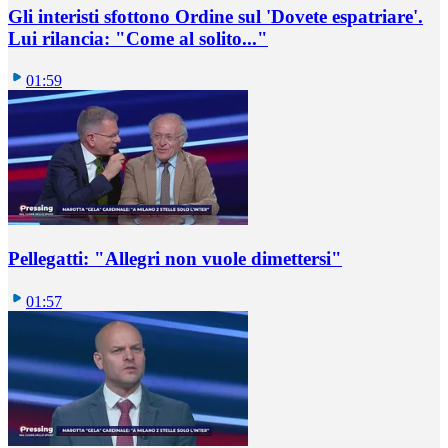
Gli interisti sfottono Ordine sul 'Dovete espatriare'.
Lui rilancia: "Come al solito..."
01:59
Pellegatti: "Allegri non vuole dimettersi"
01:57