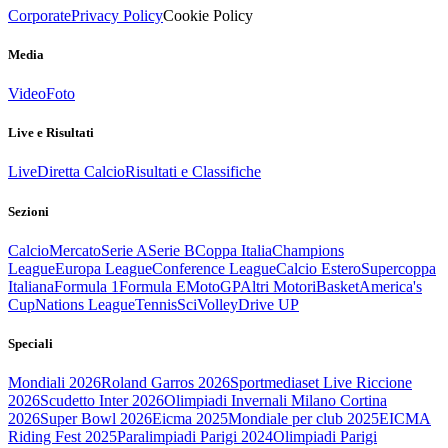
Corporate
Privacy Policy
Cookie Policy
Media
Video
Foto
Live e Risultati
Live
Diretta Calcio
Risultati e Classifiche
Sezioni
Calcio
Mercato
Serie A
Serie B
Coppa Italia
Champions
League
Europa League
Conference League
Calcio Estero
Supercoppa
Italiana
Formula 1
Formula E
MotoGP
Altri Motori
Basket
America's
Cup
Nations League
Tennis
Sci
Volley
Drive UP
Speciali
Mondiali 2026
Roland Garros 2026
Sportmediaset Live Riccione
2026
Scudetto Inter 2026
Olimpiadi Invernali Milano Cortina
2026
Super Bowl 2026
Eicma 2025
Mondiale per club 2025
EICMA
Riding Fest 2025
Paralimpiadi Parigi 2024
Olimpiadi Parigi