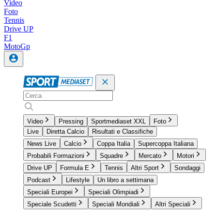
Video
Foto
Tennis
Drive UP
F1
MotoGp
Video
Pressing
Sportmediaset XXL
Foto
Live
Diretta Calcio
Risultati e Classifiche
News Live
Calcio
Coppa Italia
Supercoppa Italiana
Probabili Formazioni
Squadre
Mercato
Motori
Drive UP
Formula E
Tennis
Altri Sport
Sondaggi
Podcast
Lifestyle
Un libro a settimana
Speciali Europei
Speciali Olimpiadi
Speciale Scudetti
Speciali Mondiali
Altri Speciali