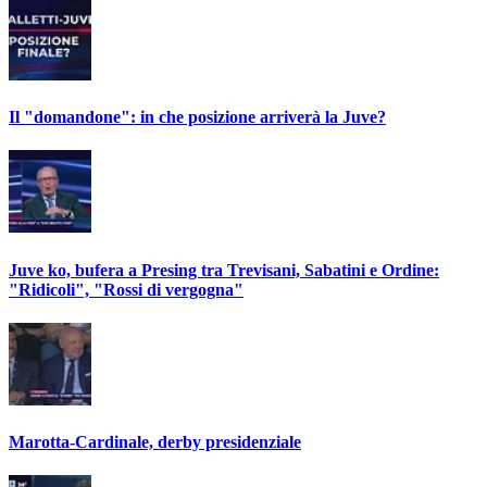
Il "domandone": in che posizione arriverà la Juve?
Juve ko, bufera a Presing tra Trevisani, Sabatini e Ordine:
"Ridicoli", "Rossi di vergogna"
Marotta-Cardinale, derby presidenziale