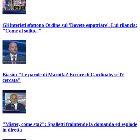
Gli interisti sfottono Ordine sul 'Dovete espatriare'. Lui rilancia:
"Come al solito..."
Biasin: "Le parole di Marotta? Errore di Cardinale, se l'è
cercata"
"Mister, come sta?": Spalletti fraintende la domanda ed esplode
in diretta