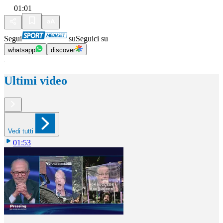
01:01
Segui
su
Seguici su
whatsapp
discover
Ultimi video
Vedi tutti
01:53