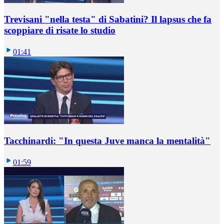
Trevisani "nella testa" di Sabatini? Il lapsus che fa
scoppiare di risate lo studio
01:41
Tacchinardi: "In questa Juve manca la mentalità"
01:59