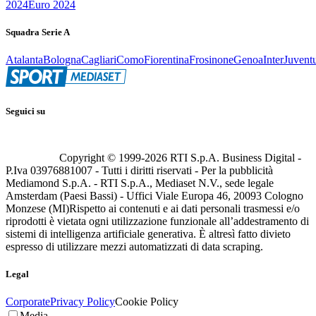
2024
Euro 2024
Squadra Serie A
Atalanta
Bologna
Cagliari
Como
Fiorentina
Frosinone
Genoa
Inter
Juvent
Seguici su
Copyright © 1999-
2026
RTI S.p.A. Business Digital -
P.Iva 03976881007 - Tutti i diritti riservati - Per la pubblicità
Mediamond S.p.A. - RTI S.p.A., Mediaset N.V., sede legale
Amsterdam (Paesi Bassi) - Uffici Viale Europa 46, 20093 Cologno
Monzese (MI)
Rispetto ai contenuti e ai dati personali trasmessi e/o
riprodotti è vietata ogni utilizzazione funzionale all’addestramento di
sistemi di intelligenza artificiale generativa. È altresì fatto divieto
espresso di utilizzare mezzi automatizzati di data scraping.
Legal
Corporate
Privacy Policy
Cookie Policy
Media