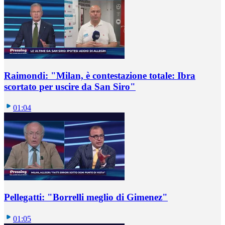
Raimondi: "Milan, è contestazione totale: Ibra
scortato per uscire da San Siro"
01:04
Pellegatti: "Borrelli meglio di Gimenez"
01:05