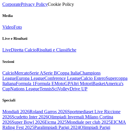
Corporate
Privacy Policy
Cookie Policy
Media
Video
Foto
Live e Risultati
Live
Diretta Calcio
Risultati e Classifiche
Sezioni
Calcio
Mercato
Serie A
Serie B
Coppa Italia
Champions
League
Europa League
Conference League
Calcio Estero
Supercoppa
Italiana
Formula 1
Formula E
MotoGP
Altri Motori
Basket
America's
Cup
Nations League
Tennis
Sci
Volley
Drive UP
Speciali
Mondiali 2026
Roland Garros 2026
Sportmediaset Live Riccione
2026
Scudetto Inter 2026
Olimpiadi Invernali Milano Cortina
2026
Super Bowl 2026
Eicma 2025
Mondiale per club 2025
EICMA
Riding Fest 2025
Paralimpiadi Parigi 2024
Olimpiadi Parigi