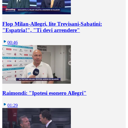
Flop Milan-Allegri, lite Trevisani-Sabatini:
"Espatria!", "Ti devi arrendere"
00:46
Raimondi: "Ipotesi esonero Allegri"
01:29