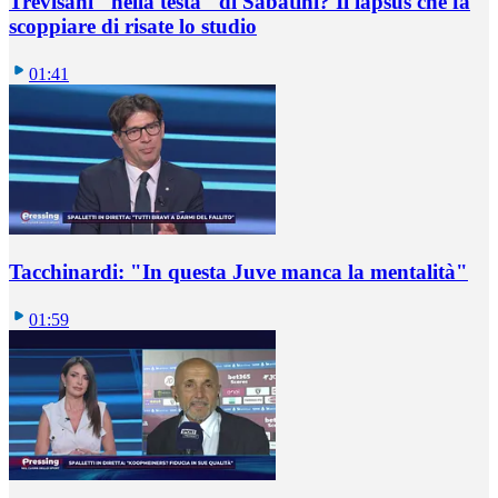
Trevisani "nella testa" di Sabatini? Il lapsus che fa
scoppiare di risate lo studio
01:41
Tacchinardi: "In questa Juve manca la mentalità"
01:59