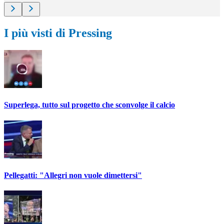
I più visti di Pressing
Superlega, tutto sul progetto che sconvolge il calcio
Pellegatti: "Allegri non vuole dimettersi"