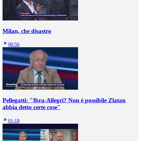
Milan, che disastro
00:56
Pellegatti: "Ibra-Allegri? Non è possibile Zlatan
abbia detto certe cose"
01:18