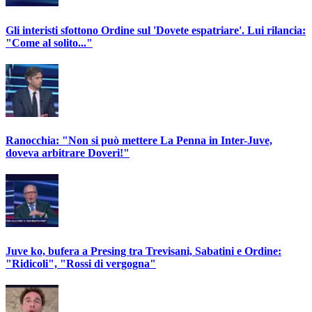
Gli interisti sfottono Ordine sul 'Dovete espatriare'. Lui rilancia:
"Come al solito..."
Ranocchia: "Non si può mettere La Penna in Inter-Juve,
doveva arbitrare Doveri!"
Juve ko, bufera a Presing tra Trevisani, Sabatini e Ordine:
"Ridicoli", "Rossi di vergogna"