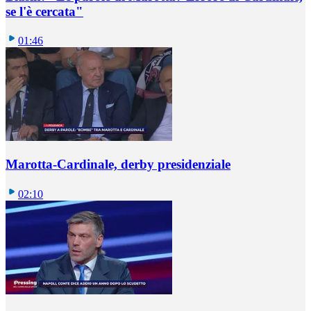
se l'è cercata"
01:46
Marotta-Cardinale, derby presidenziale
02:10