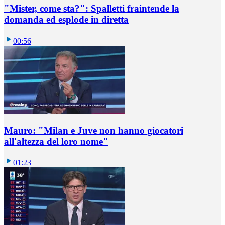
"Mister, come sta?": Spalletti fraintende la
domanda ed esplode in diretta
00:56
Mauro: "Milan e Juve non hanno giocatori
all'altezza del loro nome"
01:23