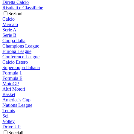
Diretta Calcio
Risultati e Classifiche
Sezioni
Calcio
Mercato
Serie A
Serie B
Coppa Italia
Champions League
Europa League
Conference League
Calcio Estero
Supercoppa Italiana
Formula 1
Formula E
MotoGP
Altri Motori
Basket
America's Cup
Nations League
Tennis
Sci
Volley
Drive UP
Speciali