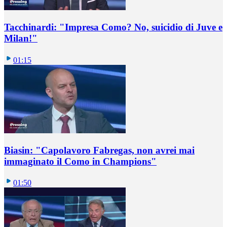
Tacchinardi: "Impresa Como? No, suicidio di Juve e
Milan!"
01:15
Biasin: "Capolavoro Fabregas, non avrei mai
immaginato il Como in Champions"
01:50