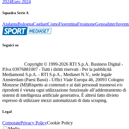
2024
Euro 2024
Squadra Serie A
Atalanta
Bologna
Cagliari
Como
Fiorentina
Frosinone
Genoa
Inter
Juvent
Seguici su
Copyright © 1999-
2026
RTI S.p.A. Business Digital -
P.Iva 03976881007 - Tutti i diritti riservati - Per la pubblicità
Mediamond S.p.A. - RTI S.p.A., Mediaset N.V., sede legale
Amsterdam (Paesi Bassi) - Uffici Viale Europa 46, 20093 Cologno
Monzese (MI)
Rispetto ai contenuti e ai dati personali trasmessi e/o
riprodotti è vietata ogni utilizzazione funzionale all’addestramento di
sistemi di intelligenza artificiale generativa. È altresì fatto divieto
espresso di utilizzare mezzi automatizzati di data scraping.
Legal
Corporate
Privacy Policy
Cookie Policy
Media