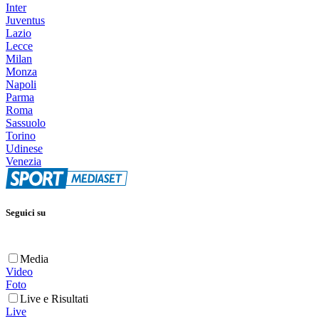
Inter
Juventus
Lazio
Lecce
Milan
Monza
Napoli
Parma
Roma
Sassuolo
Torino
Udinese
Venezia
Seguici su
Media
Video
Foto
Live e Risultati
Live