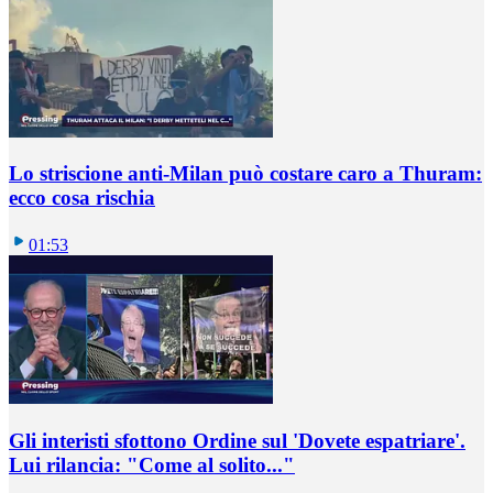
Lo striscione anti-Milan può costare caro a Thuram:
ecco cosa rischia
01:53
Gli interisti sfottono Ordine sul 'Dovete espatriare'.
Lui rilancia: "Come al solito..."