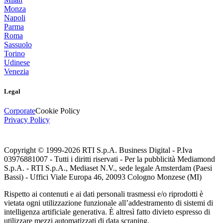
Monza
Napoli
Parma
Roma
Sassuolo
Torino
Udinese
Venezia
Legal
Corporate
Cookie Policy
Privacy Policy
Copyright © 1999-
2026
RTI S.p.A. Business Digital - P.Iva
03976881007 - Tutti i diritti riservati - Per la pubblicità Mediamond
S.p.A. - RTI S.p.A., Mediaset N.V., sede legale Amsterdam (Paesi
Bassi) - Uffici Viale Europa 46, 20093 Cologno Monzese (MI)
Rispetto ai contenuti e ai dati personali trasmessi e/o riprodotti è
vietata ogni utilizzazione funzionale all’addestramento di sistemi di
intelligenza artificiale generativa. È altresì fatto divieto espresso di
utilizzare mezzi automatizzati di data scraping.