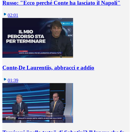
Russo: "Ecco perché Conte ha lasciato il Napoli"
02:01
Conte-De Laurentiis, abbracci e addio
01:39