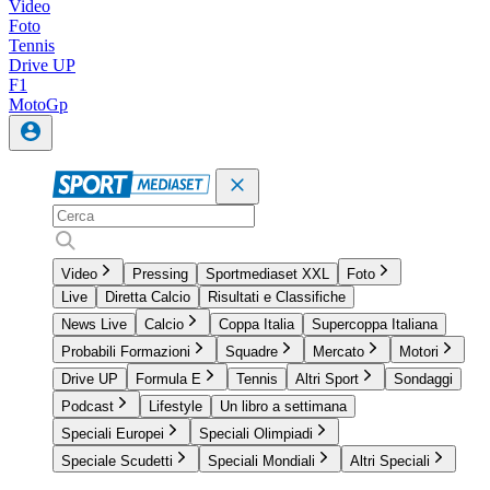
Video
Foto
Tennis
Drive UP
F1
MotoGp
Video
Pressing
Sportmediaset XXL
Foto
Live
Diretta Calcio
Risultati e Classifiche
News Live
Calcio
Coppa Italia
Supercoppa Italiana
Probabili Formazioni
Squadre
Mercato
Motori
Drive UP
Formula E
Tennis
Altri Sport
Sondaggi
Podcast
Lifestyle
Un libro a settimana
Speciali Europei
Speciali Olimpiadi
Speciale Scudetti
Speciali Mondiali
Altri Speciali