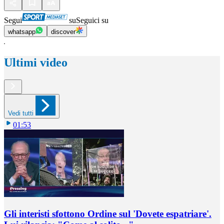
Segui
su
Seguici su
whatsapp
discover
Ultimi video
Vedi tutti
01:53
Gli interisti sfottono Ordine sul 'Dovete espatriare'.