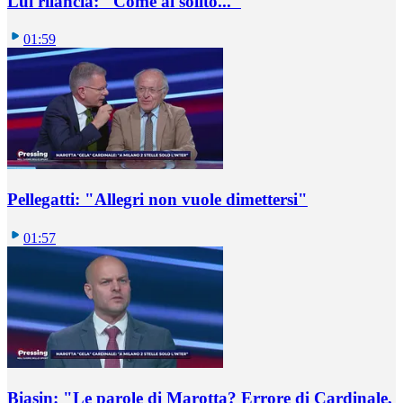
Lui rilancia: "Come al solito..."
01:59
Pellegatti: "Allegri non vuole dimettersi"
01:57
Biasin: "Le parole di Marotta? Errore di Cardinale,