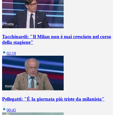
Tacchinardi: "Il Milan non è mai cresciuto nel corso
della stagione"
02:19
Pellegatti: "È la giornata più triste da milanista"
00:45