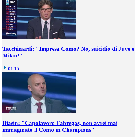
Tacchinardi: "Impresa Como? No, suicidio di Juve e
Milan!"
01:15
Biasin: "Capolavoro Fabregas, non avrei mai
immaginato il Como in Champions"