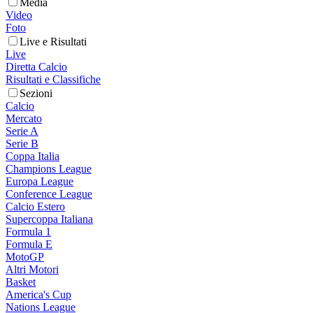
Media
Video
Foto
Live e Risultati
Live
Diretta Calcio
Risultati e Classifiche
Sezioni
Calcio
Mercato
Serie A
Serie B
Coppa Italia
Champions League
Europa League
Conference League
Calcio Estero
Supercoppa Italiana
Formula 1
Formula E
MotoGP
Altri Motori
Basket
America's Cup
Nations League