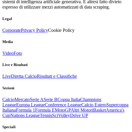
sistemi di intelligenza artificiale generativa. È altresì fatto divieto
espresso di utilizzare mezzi automatizzati di data scraping.
Legal
Corporate
Privacy Policy
Cookie Policy
Media
Video
Foto
Live e Risultati
Live
Diretta Calcio
Risultati e Classifiche
Sezioni
Calcio
Mercato
Serie A
Serie B
Coppa Italia
Champions
League
Europa League
Conference League
Calcio Estero
Supercoppa
Italiana
Formula 1
Formula E
MotoGP
Altri Motori
Basket
America's
Cup
Nations League
Tennis
Sci
Volley
Drive UP
Speciali