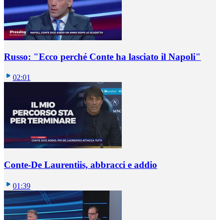
Russo: "Ecco perché Conte ha lasciato il Napoli"
02:01
Conte-De Laurentiis, abbracci e addio
01:39