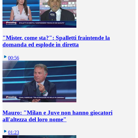
"Mister, come sta?": Spalletti fraintende la
domanda ed esplode in diretta
00:56
Mauro: "Milan e Juve non hanno giocatori
all'altezza del loro nome"
01:23