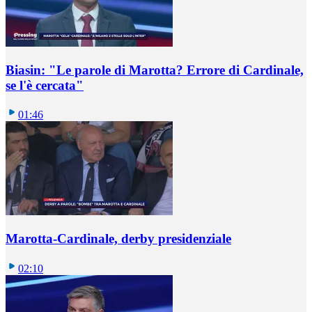
Biasin: "Le parole di Marotta? Errore di Cardinale,
se l'è cercata"
01:46
Marotta-Cardinale, derby presidenziale
02:10