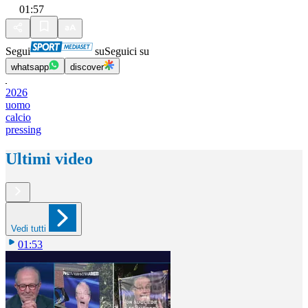
01:57
Segui
su
Seguici su
whatsapp
discover
2026
uomo
calcio
pressing
Ultimi video
Vedi tutti
01:53