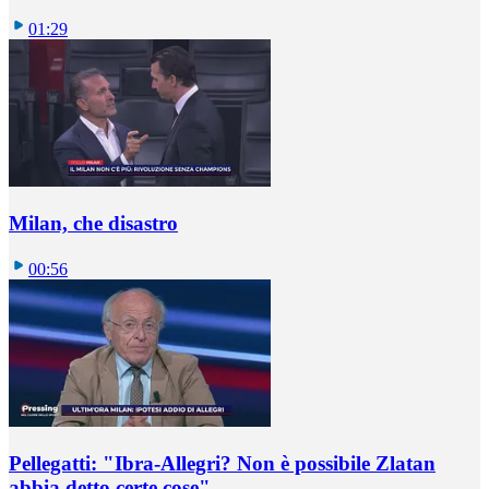
01:29
Milan, che disastro
00:56
Pellegatti: "Ibra-Allegri? Non è possibile Zlatan
abbia detto certe cose"