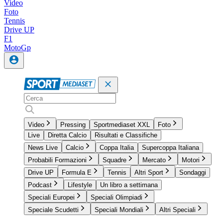
Video
Foto
Tennis
Drive UP
F1
MotoGp
Video
Pressing
Sportmediaset XXL
Foto
Live
Diretta Calcio
Risultati e Classifiche
News Live
Calcio
Coppa Italia
Supercoppa Italiana
Probabili Formazioni
Squadre
Mercato
Motori
Drive UP
Formula E
Tennis
Altri Sport
Sondaggi
Podcast
Lifestyle
Un libro a settimana
Speciali Europei
Speciali Olimpiadi
Speciale Scudetti
Speciali Mondiali
Altri Speciali