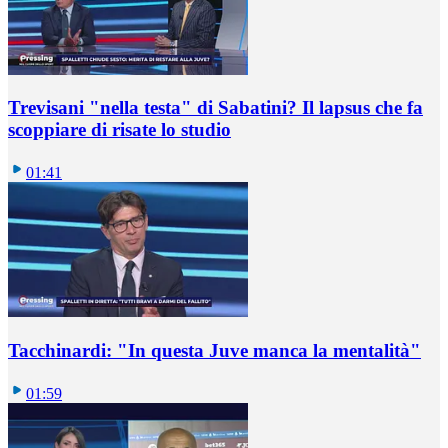
Trevisani "nella testa" di Sabatini? Il lapsus che fa
scoppiare di risate lo studio
01:41
Tacchinardi: "In questa Juve manca la mentalità"
01:59