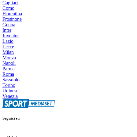
Cagliari
Como
Fiorentina
Frosinone
Genoa
Inter
Juventus
Lazio
Lecce
Milan
Monza
Napoli
Parma
Roma
Sassuolo
Torino
Udinese
Venezia
Seguici su