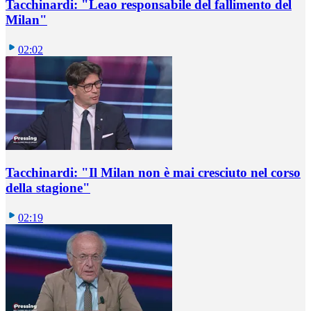
Tacchinardi: "Leao responsabile del fallimento del
Milan"
02:02
Tacchinardi: "Il Milan non è mai cresciuto nel corso
della stagione"
02:19