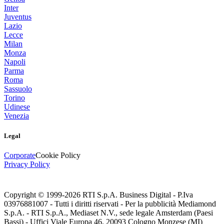
Inter
Juventus
Lazio
Lecce
Milan
Monza
Napoli
Parma
Roma
Sassuolo
Torino
Udinese
Venezia
Legal
Corporate
Cookie Policy
Privacy Policy
Copyright © 1999-
2026
RTI S.p.A. Business Digital - P.Iva
03976881007 - Tutti i diritti riservati - Per la pubblicità Mediamond
S.p.A. - RTI S.p.A., Mediaset N.V., sede legale Amsterdam (Paesi
Bassi) - Uffici Viale Europa 46, 20093 Cologno Monzese (MI)