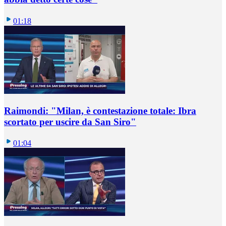
01:18
Raimondi: "Milan, è contestazione totale: Ibra
scortato per uscire da San Siro"
01:04