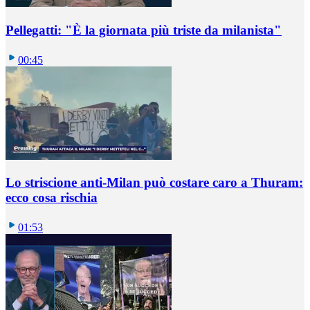
Pellegatti: "È la giornata più triste da milanista"
00:45
Lo striscione anti-Milan può costare caro a Thuram:
ecco cosa rischia
01:53