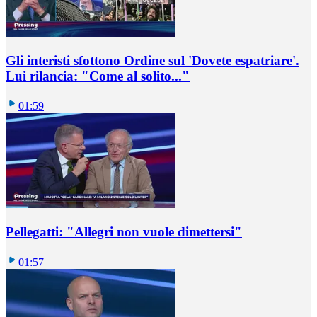
Gli interisti sfottono Ordine sul 'Dovete espatriare'.
Lui rilancia: "Come al solito..."
01:59
Pellegatti: "Allegri non vuole dimettersi"
01:57