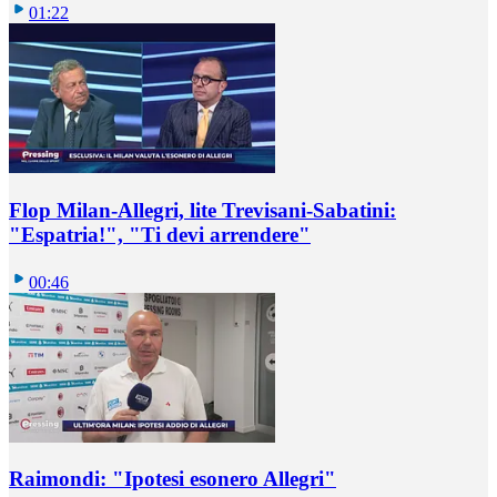
01:22
Flop Milan-Allegri, lite Trevisani-Sabatini:
"Espatria!", "Ti devi arrendere"
00:46
Raimondi: "Ipotesi esonero Allegri"