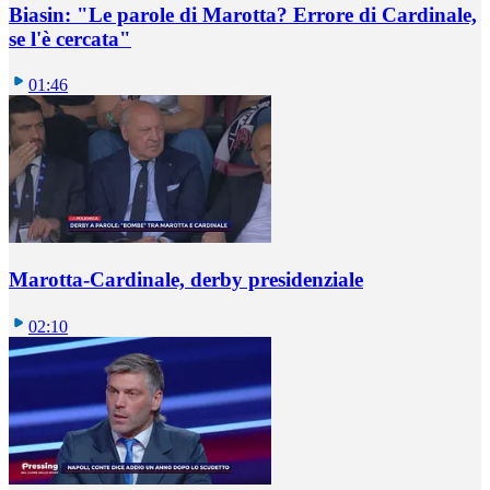
Biasin: "Le parole di Marotta? Errore di Cardinale,
se l'è cercata"
01:46
Marotta-Cardinale, derby presidenziale
02:10