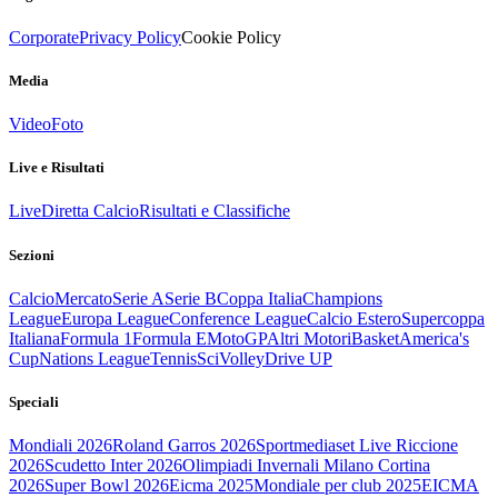
Corporate
Privacy Policy
Cookie Policy
Media
Video
Foto
Live e Risultati
Live
Diretta Calcio
Risultati e Classifiche
Sezioni
Calcio
Mercato
Serie A
Serie B
Coppa Italia
Champions
League
Europa League
Conference League
Calcio Estero
Supercoppa
Italiana
Formula 1
Formula E
MotoGP
Altri Motori
Basket
America's
Cup
Nations League
Tennis
Sci
Volley
Drive UP
Speciali
Mondiali 2026
Roland Garros 2026
Sportmediaset Live Riccione
2026
Scudetto Inter 2026
Olimpiadi Invernali Milano Cortina
2026
Super Bowl 2026
Eicma 2025
Mondiale per club 2025
EICMA