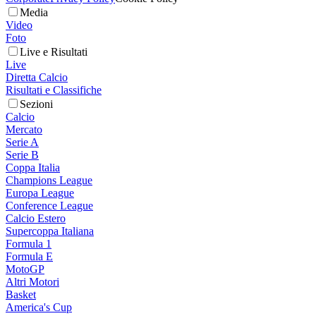
Media
Video
Foto
Live e Risultati
Live
Diretta Calcio
Risultati e Classifiche
Sezioni
Calcio
Mercato
Serie A
Serie B
Coppa Italia
Champions League
Europa League
Conference League
Calcio Estero
Supercoppa Italiana
Formula 1
Formula E
MotoGP
Altri Motori
Basket
America's Cup