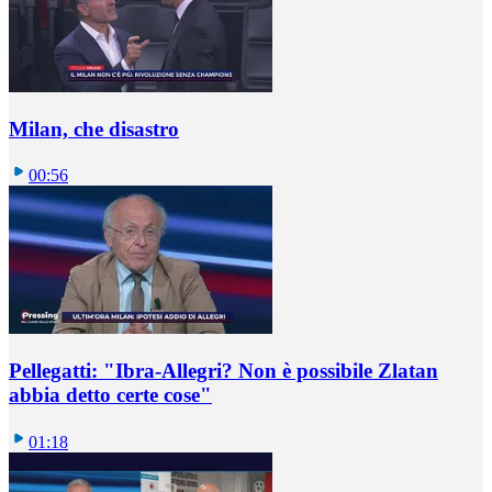
Milan, che disastro
00:56
Pellegatti: "Ibra-Allegri? Non è possibile Zlatan
abbia detto certe cose"
01:18