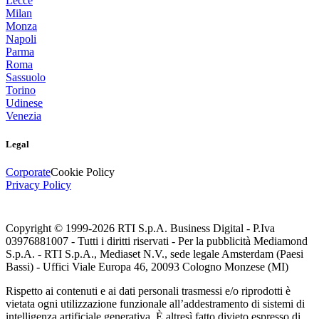
Lecce
Milan
Monza
Napoli
Parma
Roma
Sassuolo
Torino
Udinese
Venezia
Legal
Corporate
Cookie Policy
Privacy Policy
Copyright © 1999-
2026
RTI S.p.A. Business Digital - P.Iva
03976881007 - Tutti i diritti riservati - Per la pubblicità Mediamond
S.p.A. - RTI S.p.A., Mediaset N.V., sede legale Amsterdam (Paesi
Bassi) - Uffici Viale Europa 46, 20093 Cologno Monzese (MI)
Rispetto ai contenuti e ai dati personali trasmessi e/o riprodotti è
vietata ogni utilizzazione funzionale all’addestramento di sistemi di
intelligenza artificiale generativa. È altresì fatto divieto espresso di