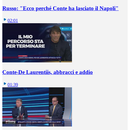
Russo: "Ecco perché Conte ha lasciato il Napoli"
02:01
Conte-De Laurentiis, abbracci e addio
01:39