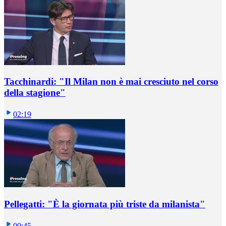
Tacchinardi: "Il Milan non è mai cresciuto nel corso
della stagione"
02:19
Pellegatti: "È la giornata più triste da milanista"
00:45