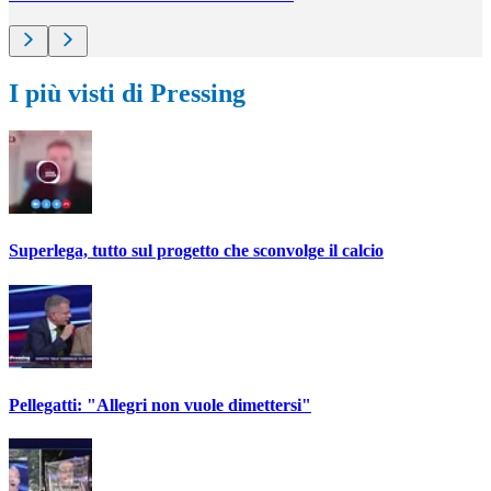
I più visti di Pressing
Superlega, tutto sul progetto che sconvolge il calcio
Pellegatti: "Allegri non vuole dimettersi"