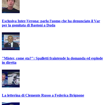
Esclusiva Inter-Verona: parla l'uomo che ha denunciato il Var
per la gomitata di Bastoni a Duda
"Mister, come sta?": Spalletti fraintende la domanda ed esplode
in diretta
La letterina di Clemente Russo a Federica Brignone