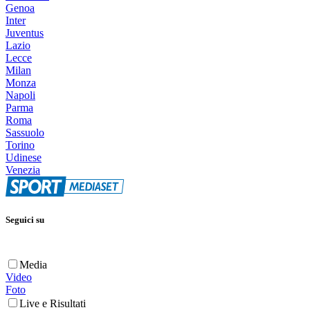
Genoa
Inter
Juventus
Lazio
Lecce
Milan
Monza
Napoli
Parma
Roma
Sassuolo
Torino
Udinese
Venezia
Seguici su
Media
Video
Foto
Live e Risultati