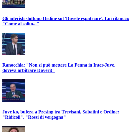
Gli interisti sfottono Ordine sul 'Dovete espatriare'. Lui rilancia:
"Come al solito..."
Ranocchia: "Non si può mettere La Penna in Inter-Juve,
doveva arbitrare Doveri!"
Juve ko, bufera a Presing tra Trevisani, Sabatini e Ordine:
"Ridicoli", "Rossi di vergogna"