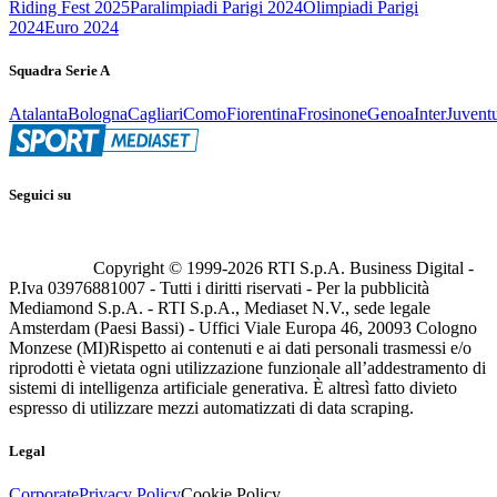
Riding Fest 2025
Paralimpiadi Parigi 2024
Olimpiadi Parigi
2024
Euro 2024
Squadra Serie A
Atalanta
Bologna
Cagliari
Como
Fiorentina
Frosinone
Genoa
Inter
Juvent
Seguici su
Copyright © 1999-
2026
RTI S.p.A. Business Digital -
P.Iva 03976881007 - Tutti i diritti riservati - Per la pubblicità
Mediamond S.p.A. - RTI S.p.A., Mediaset N.V., sede legale
Amsterdam (Paesi Bassi) - Uffici Viale Europa 46, 20093 Cologno
Monzese (MI)
Rispetto ai contenuti e ai dati personali trasmessi e/o
riprodotti è vietata ogni utilizzazione funzionale all’addestramento di
sistemi di intelligenza artificiale generativa. È altresì fatto divieto
espresso di utilizzare mezzi automatizzati di data scraping.
Legal
Corporate
Privacy Policy
Cookie Policy