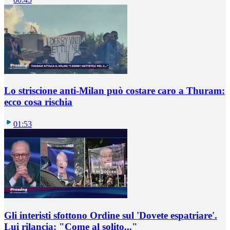
Lo striscione anti-Milan può costare caro a Thuram:
ecco cosa rischia
01:53
Gli interisti sfottono Ordine sul 'Dovete espatriare'.
Lui rilancia: "Come al solito..."