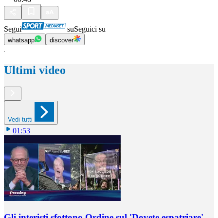
Segui
su
Seguici su
whatsapp
discover
Ultimi video
Vedi tutti
01:53
Gli interisti sfottono Ordine sul 'Dovete espatriare'.