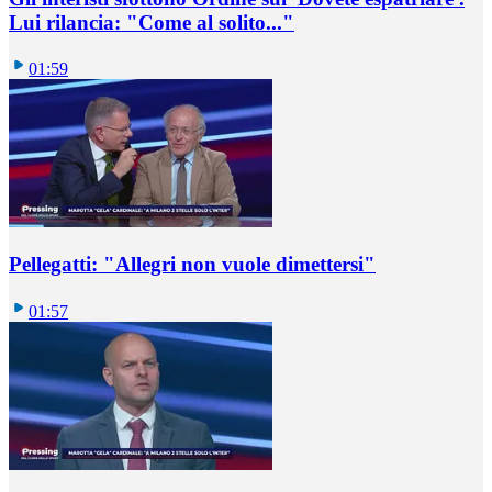
Lui rilancia: "Come al solito..."
01:59
Pellegatti: "Allegri non vuole dimettersi"
01:57