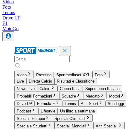
Video
Foto
Tennis
Drive UP
F1
MotoGp
Video
Pressing
Sportmediaset XXL
Foto
Live
Diretta Calcio
Risultati e Classifiche
News Live
Calcio
Coppa Italia
Supercoppa Italiana
Probabili Formazioni
Squadre
Mercato
Motori
Drive UP
Formula E
Tennis
Altri Sport
Sondaggi
Podcast
Lifestyle
Un libro a settimana
Speciali Europei
Speciali Olimpiadi
Speciale Scudetti
Speciali Mondiali
Altri Speciali