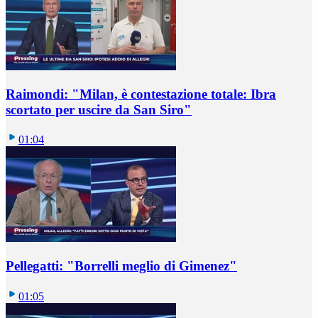
Raimondi: "Milan, è contestazione totale: Ibra
scortato per uscire da San Siro"
01:04
Pellegatti: "Borrelli meglio di Gimenez"
01:05