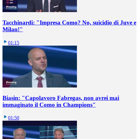
Tacchinardi: "Impresa Como? No, suicidio di Juve e
Milan!"
01:15
Biasin: "Capolavoro Fabregas, non avrei mai
immaginato il Como in Champions"
01:50