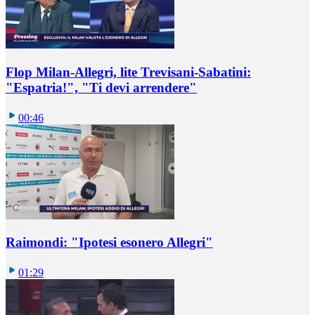
Flop Milan-Allegri, lite Trevisani-Sabatini:
"Espatria!", "Ti devi arrendere"
00:46
Raimondi: "Ipotesi esonero Allegri"
01:29