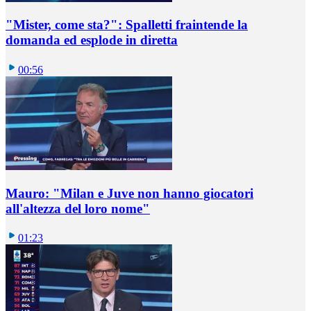
"Mister, come sta?": Spalletti fraintende la
domanda ed esplode in diretta
00:56
Mauro: "Milan e Juve non hanno giocatori
all'altezza del loro nome"
01:23