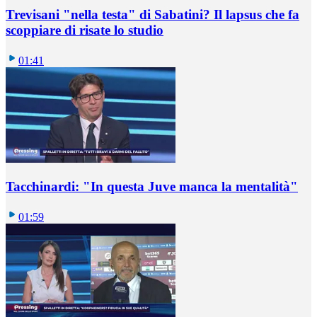
Trevisani "nella testa" di Sabatini? Il lapsus che fa
scoppiare di risate lo studio
01:41
Tacchinardi: "In questa Juve manca la mentalità"
01:59