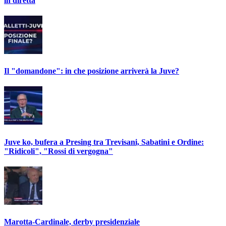
in diretta
Il "domandone": in che posizione arriverà la Juve?
Juve ko, bufera a Presing tra Trevisani, Sabatini e Ordine:
"Ridicoli", "Rossi di vergogna"
Marotta-Cardinale, derby presidenziale