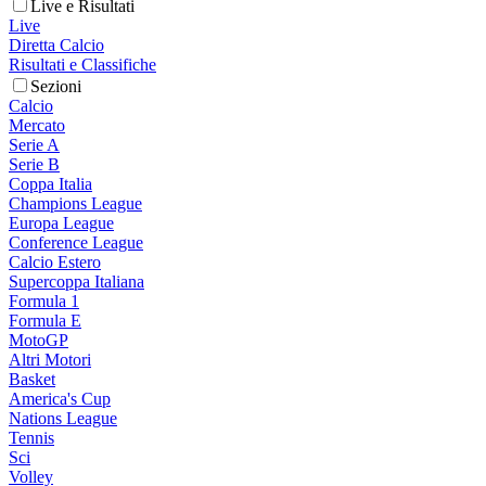
Live e Risultati
Live
Diretta Calcio
Risultati e Classifiche
Sezioni
Calcio
Mercato
Serie A
Serie B
Coppa Italia
Champions League
Europa League
Conference League
Calcio Estero
Supercoppa Italiana
Formula 1
Formula E
MotoGP
Altri Motori
Basket
America's Cup
Nations League
Tennis
Sci
Volley