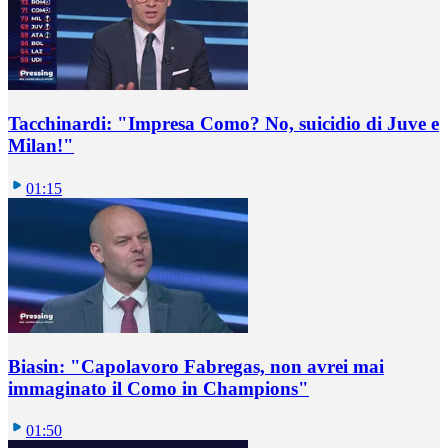
Tacchinardi: "Impresa Como? No, suicidio di Juve e
Milan!"
01:15
Biasin: "Capolavoro Fabregas, non avrei mai
immaginato il Como in Champions"
01:50