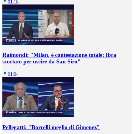
01:18
Raimondi: "Milan, è contestazione totale: Ibra
scortato per uscire da San Siro"
01:04
Pellegatti: "Borrelli meglio di Gimenez"