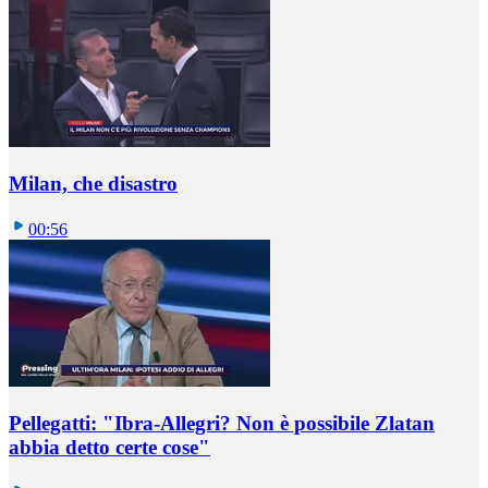
Milan, che disastro
00:56
Pellegatti: "Ibra-Allegri? Non è possibile Zlatan
abbia detto certe cose"