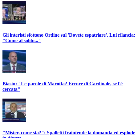
Gli interisti sfottono Ordine sul 'Dovete espatriare'. Lui rilancia:
"Come al solito..."
Biasin: "Le parole di Marotta? Errore di Cardinale, se l'è
cercata"
"Mister, come sta?": Spalletti fraintende la domanda ed esplode