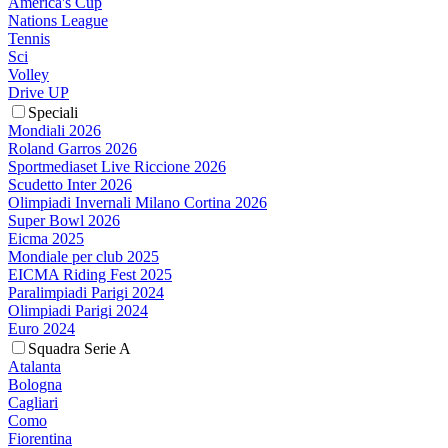
America's Cup
Nations League
Tennis
Sci
Volley
Drive UP
Speciali
Mondiali 2026
Roland Garros 2026
Sportmediaset Live Riccione 2026
Scudetto Inter 2026
Olimpiadi Invernali Milano Cortina 2026
Super Bowl 2026
Eicma 2025
Mondiale per club 2025
EICMA Riding Fest 2025
Paralimpiadi Parigi 2024
Olimpiadi Parigi 2024
Euro 2024
Squadra Serie A
Atalanta
Bologna
Cagliari
Como
Fiorentina