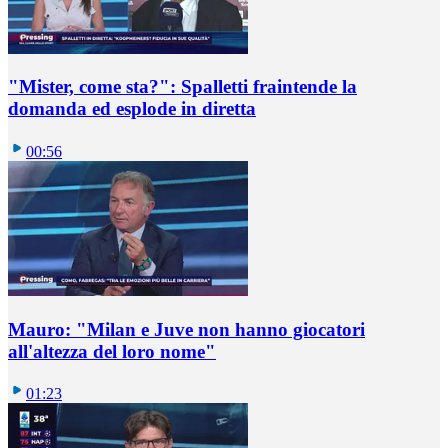
"Mister, come sta?": Spalletti fraintende la
domanda ed esplode in diretta
00:56
Mauro: "Milan e Juve non hanno giocatori
all'altezza del loro nome"
01:23