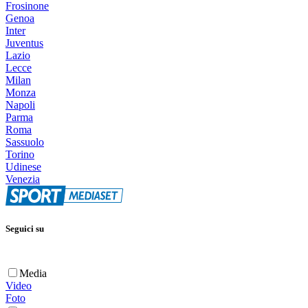
Frosinone
Genoa
Inter
Juventus
Lazio
Lecce
Milan
Monza
Napoli
Parma
Roma
Sassuolo
Torino
Udinese
Venezia
Seguici su
Media
Video
Foto