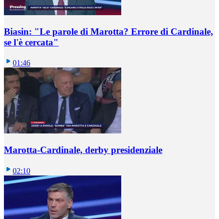
Biasin: "Le parole di Marotta? Errore di Cardinale,
se l'è cercata"
01:46
Marotta-Cardinale, derby presidenziale
02:10