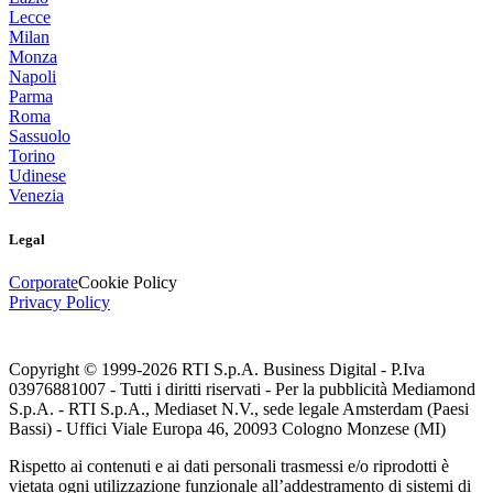
Lecce
Milan
Monza
Napoli
Parma
Roma
Sassuolo
Torino
Udinese
Venezia
Legal
Corporate
Cookie Policy
Privacy Policy
Copyright © 1999-
2026
RTI S.p.A. Business Digital - P.Iva
03976881007 - Tutti i diritti riservati - Per la pubblicità Mediamond
S.p.A. - RTI S.p.A., Mediaset N.V., sede legale Amsterdam (Paesi
Bassi) - Uffici Viale Europa 46, 20093 Cologno Monzese (MI)
Rispetto ai contenuti e ai dati personali trasmessi e/o riprodotti è
vietata ogni utilizzazione funzionale all’addestramento di sistemi di