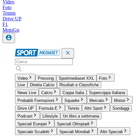
Video
Foto
Tennis
Drive UP
F1
MotoGp
Video
Pressing
Sportmediaset XXL
Foto
Live
Diretta Calcio
Risultati e Classifiche
News Live
Calcio
Coppa Italia
Supercoppa Italiana
Probabili Formazioni
Squadre
Mercato
Motori
Drive UP
Formula E
Tennis
Altri Sport
Sondaggi
Podcast
Lifestyle
Un libro a settimana
Speciali Europei
Speciali Olimpiadi
Speciale Scudetti
Speciali Mondiali
Altri Speciali