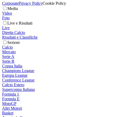
Corporate
Privacy Policy
Cookie Policy
Media
Video
Foto
Live e Risultati
Live
Diretta Calcio
Risultati e Classifiche
Sezioni
Calcio
Mercato
Serie A
Serie B
Coppa Italia
Champions League
Europa League
Conference League
Calcio Estero
Supercoppa Italiana
Formula 1
Formula E
MotoGP
Altri Motori
Basket