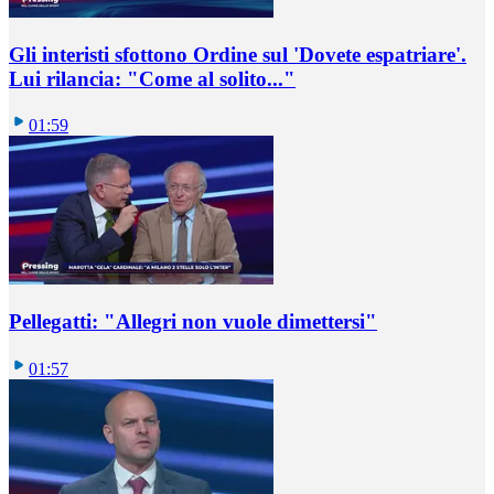
Gli interisti sfottono Ordine sul 'Dovete espatriare'.
Lui rilancia: "Come al solito..."
01:59
Pellegatti: "Allegri non vuole dimettersi"
01:57