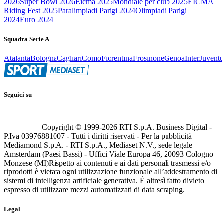
2026
Super Bowl 2026
Eicma 2025
Mondiale per club 2025
EICMA
Riding Fest 2025
Paralimpiadi Parigi 2024
Olimpiadi Parigi
2024
Euro 2024
Squadra Serie A
Atalanta
Bologna
Cagliari
Como
Fiorentina
Frosinone
Genoa
Inter
Juvent
Seguici su
Copyright © 1999-
2026
RTI S.p.A. Business Digital -
P.Iva 03976881007 - Tutti i diritti riservati - Per la pubblicità
Mediamond S.p.A. - RTI S.p.A., Mediaset N.V., sede legale
Amsterdam (Paesi Bassi) - Uffici Viale Europa 46, 20093 Cologno
Monzese (MI)
Rispetto ai contenuti e ai dati personali trasmessi e/o
riprodotti è vietata ogni utilizzazione funzionale all’addestramento di
sistemi di intelligenza artificiale generativa. È altresì fatto divieto
espresso di utilizzare mezzi automatizzati di data scraping.
Legal