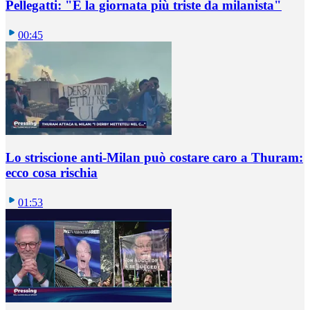
Pellegatti: "È la giornata più triste da milanista"
00:45
Lo striscione anti-Milan può costare caro a Thuram:
ecco cosa rischia
01:53