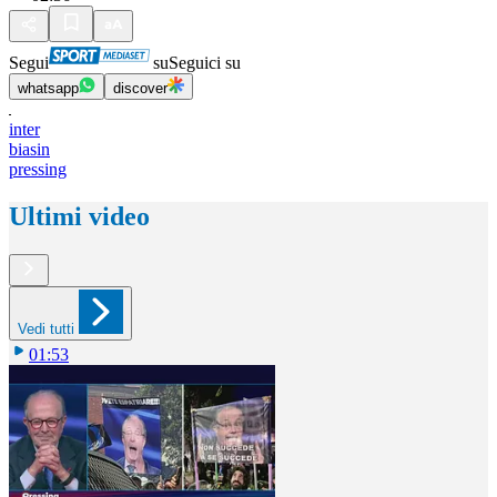
Segui
su
Seguici su
whatsapp
discover
inter
biasin
pressing
Ultimi video
Vedi tutti
01:53