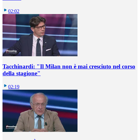
02:02
Tacchinardi: "Il Milan non è mai cresciuto nel corso
della stagione"
02:19