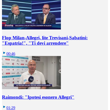
Flop Milan-Allegri, lite Trevisani-Sabatini:
"Espatria!", "Ti devi arrendere"
00:46
Raimondi: "Ipotesi esonero Allegri"
01:29