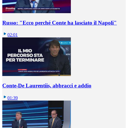
Russo: "Ecco perché Conte ha lasciato il Napoli"
02:01
Conte-De Laurentiis, abbracci e addio
01:39