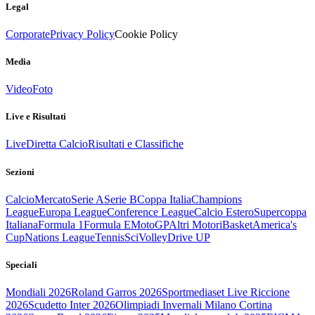
Legal
Corporate
Privacy Policy
Cookie Policy
Media
Video
Foto
Live e Risultati
Live
Diretta Calcio
Risultati e Classifiche
Sezioni
Calcio
Mercato
Serie A
Serie B
Coppa Italia
Champions
League
Europa League
Conference League
Calcio Estero
Supercoppa
Italiana
Formula 1
Formula E
MotoGP
Altri Motori
Basket
America's
Cup
Nations League
Tennis
Sci
Volley
Drive UP
Speciali
Mondiali 2026
Roland Garros 2026
Sportmediaset Live Riccione
2026
Scudetto Inter 2026
Olimpiadi Invernali Milano Cortina