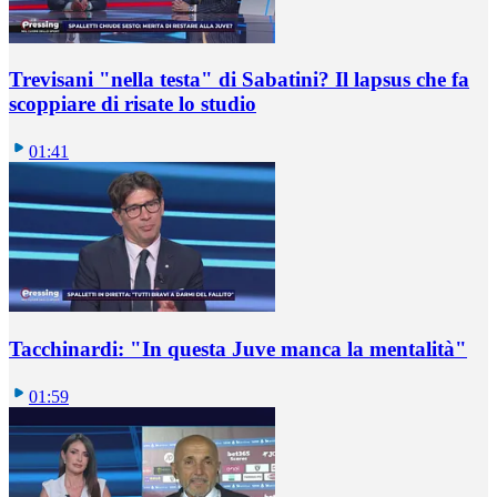
Trevisani "nella testa" di Sabatini? Il lapsus che fa
scoppiare di risate lo studio
01:41
Tacchinardi: "In questa Juve manca la mentalità"
01:59