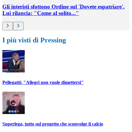
Gli interisti sfottono Ordine sul 'Dovete espatriare'.
Lui rilancia: "Come al solito..."
I più visti di Pressing
Pellegatti: "Allegri non vuole dimettersi"
Superlega, tutto sul progetto che sconvolge il calcio