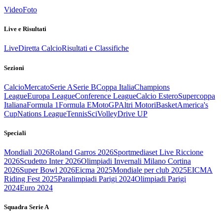
Video
Foto
Live e Risultati
Live
Diretta Calcio
Risultati e Classifiche
Sezioni
Calcio
Mercato
Serie A
Serie B
Coppa Italia
Champions
League
Europa League
Conference League
Calcio Estero
Supercoppa
Italiana
Formula 1
Formula E
MotoGP
Altri Motori
Basket
America's
Cup
Nations League
Tennis
Sci
Volley
Drive UP
Speciali
Mondiali 2026
Roland Garros 2026
Sportmediaset Live Riccione
2026
Scudetto Inter 2026
Olimpiadi Invernali Milano Cortina
2026
Super Bowl 2026
Eicma 2025
Mondiale per club 2025
EICMA
Riding Fest 2025
Paralimpiadi Parigi 2024
Olimpiadi Parigi
2024
Euro 2024
Squadra Serie A