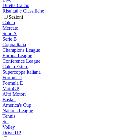
Diretta Calcio
Risultati e Classifiche
Sezioni
Calcio
Mercato
Serie A
Serie B
Coppa Italia
Champions League
Europa League
Conference League
Calcio Estero
Supercoppa Italiana
Formula 1
Formula E
MotoGP
Altri Motori
Basket
America's Cup
Nations League
Tennis
Sci
Volley
Drive UP