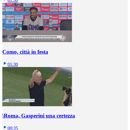
01:30
Como, città in festa
01:30
\Roma, Gasperini una certezza
00:35