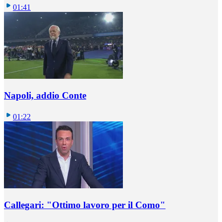
01:41
Napoli, addio Conte
01:22
Callegari: "Ottimo lavoro per il Como"