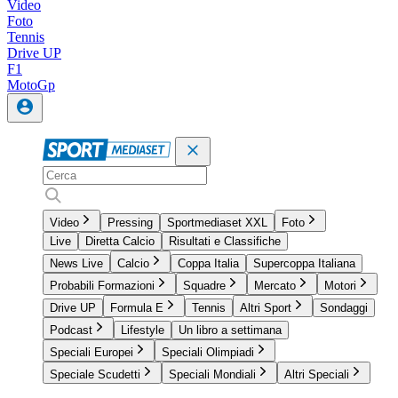
Video
Foto
Tennis
Drive UP
F1
MotoGp
Video
Pressing
Sportmediaset XXL
Foto
Live
Diretta Calcio
Risultati e Classifiche
News Live
Calcio
Coppa Italia
Supercoppa Italiana
Probabili Formazioni
Squadre
Mercato
Motori
Drive UP
Formula E
Tennis
Altri Sport
Sondaggi
Podcast
Lifestyle
Un libro a settimana
Speciali Europei
Speciali Olimpiadi
Speciale Scudetti
Speciali Mondiali
Altri Speciali