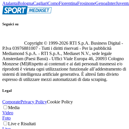
Atalanta
Bologna
Cagliari
Como
Fiorentina
Frosinone
Genoa
Inter
Juvent
Seguici su
Copyright © 1999-
2026
RTI S.p.A. Business Digital -
P.Iva 03976881007 - Tutti i diritti riservati - Per la pubblicità
Mediamond S.p.A. - RTI S.p.A., Mediaset N.V., sede legale
Amsterdam (Paesi Bassi) - Uffici Viale Europa 46, 20093 Cologno
Monzese (MI)
Rispetto ai contenuti e ai dati personali trasmessi e/o
riprodotti è vietata ogni utilizzazione funzionale all’addestramento di
sistemi di intelligenza artificiale generativa. È altresì fatto divieto
espresso di utilizzare mezzi automatizzati di data scraping.
Legal
Corporate
Privacy Policy
Cookie Policy
Media
Video
Foto
Live e Risultati
Live