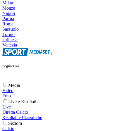
Milan
Monza
Napoli
Parma
Roma
Sassuolo
Torino
Udinese
Venezia
Seguici su
Media
Video
Foto
Live e Risultati
Live
Diretta Calcio
Risultati e Classifiche
Sezioni
Calcio