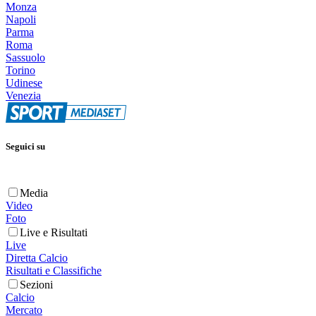
Monza
Napoli
Parma
Roma
Sassuolo
Torino
Udinese
Venezia
Seguici su
Media
Video
Foto
Live e Risultati
Live
Diretta Calcio
Risultati e Classifiche
Sezioni
Calcio
Mercato