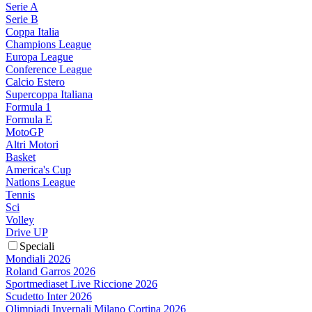
Serie A
Serie B
Coppa Italia
Champions League
Europa League
Conference League
Calcio Estero
Supercoppa Italiana
Formula 1
Formula E
MotoGP
Altri Motori
Basket
America's Cup
Nations League
Tennis
Sci
Volley
Drive UP
Speciali
Mondiali 2026
Roland Garros 2026
Sportmediaset Live Riccione 2026
Scudetto Inter 2026
Olimpiadi Invernali Milano Cortina 2026