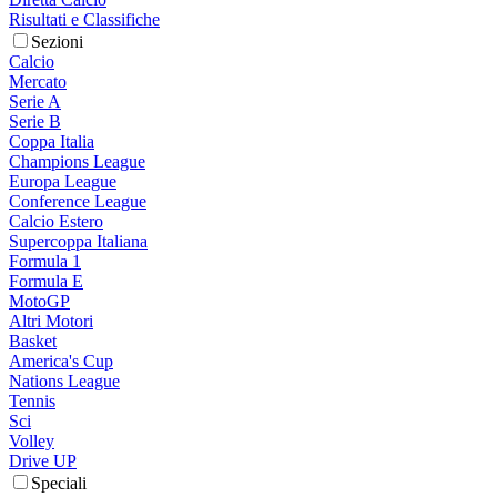
Risultati e Classifiche
Sezioni
Calcio
Mercato
Serie A
Serie B
Coppa Italia
Champions League
Europa League
Conference League
Calcio Estero
Supercoppa Italiana
Formula 1
Formula E
MotoGP
Altri Motori
Basket
America's Cup
Nations League
Tennis
Sci
Volley
Drive UP
Speciali