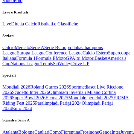
Video
Foto
Live e Risultati
Live
Diretta Calcio
Risultati e Classifiche
Sezioni
Calcio
Mercato
Serie A
Serie B
Coppa Italia
Champions
League
Europa League
Conference League
Calcio Estero
Supercoppa
Italiana
Formula 1
Formula E
MotoGP
Altri Motori
Basket
America's
Cup
Nations League
Tennis
Sci
Volley
Drive UP
Speciali
Mondiali 2026
Roland Garros 2026
Sportmediaset Live Riccione
2026
Scudetto Inter 2026
Olimpiadi Invernali Milano Cortina
2026
Super Bowl 2026
Eicma 2025
Mondiale per club 2025
EICMA
Riding Fest 2025
Paralimpiadi Parigi 2024
Olimpiadi Parigi
2024
Euro 2024
Squadra Serie A
Atalanta
Bologna
Cagliari
Como
Fiorentina
Frosinone
Genoa
Inter
Juvent