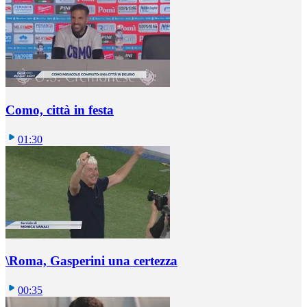
Como, città in festa
01:30
\Roma, Gasperini una certezza
00:35