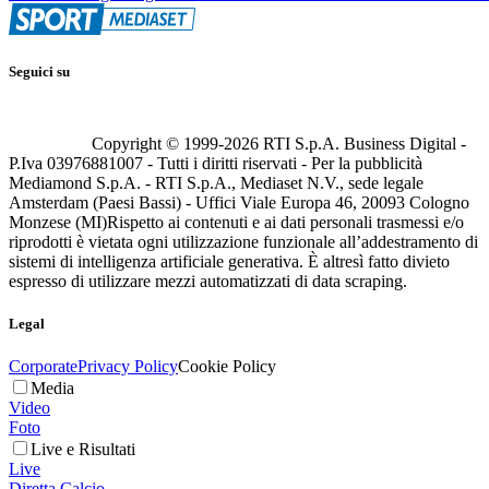
Seguici su
Copyright © 1999-
2026
RTI S.p.A. Business Digital -
P.Iva 03976881007 - Tutti i diritti riservati - Per la pubblicità
Mediamond S.p.A. - RTI S.p.A., Mediaset N.V., sede legale
Amsterdam (Paesi Bassi) - Uffici Viale Europa 46, 20093 Cologno
Monzese (MI)
Rispetto ai contenuti e ai dati personali trasmessi e/o
riprodotti è vietata ogni utilizzazione funzionale all’addestramento di
sistemi di intelligenza artificiale generativa. È altresì fatto divieto
espresso di utilizzare mezzi automatizzati di data scraping.
Legal
Corporate
Privacy Policy
Cookie Policy
Media
Video
Foto
Live e Risultati
Live
Diretta Calcio