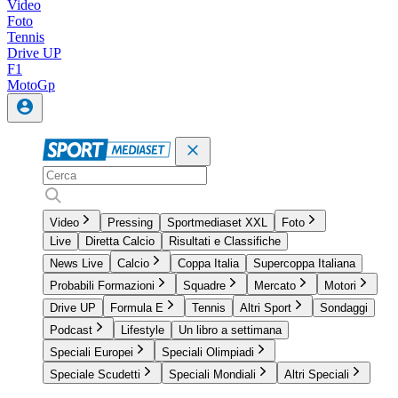
Video
Foto
Tennis
Drive UP
F1
MotoGp
Video
Pressing
Sportmediaset XXL
Foto
Live
Diretta Calcio
Risultati e Classifiche
News Live
Calcio
Coppa Italia
Supercoppa Italiana
Probabili Formazioni
Squadre
Mercato
Motori
Drive UP
Formula E
Tennis
Altri Sport
Sondaggi
Podcast
Lifestyle
Un libro a settimana
Speciali Europei
Speciali Olimpiadi
Speciale Scudetti
Speciali Mondiali
Altri Speciali