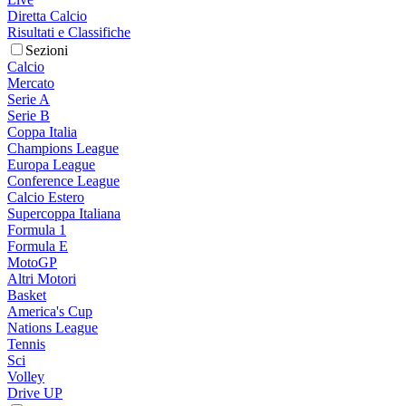
Diretta Calcio
Risultati e Classifiche
Sezioni
Calcio
Mercato
Serie A
Serie B
Coppa Italia
Champions League
Europa League
Conference League
Calcio Estero
Supercoppa Italiana
Formula 1
Formula E
MotoGP
Altri Motori
Basket
America's Cup
Nations League
Tennis
Sci
Volley
Drive UP