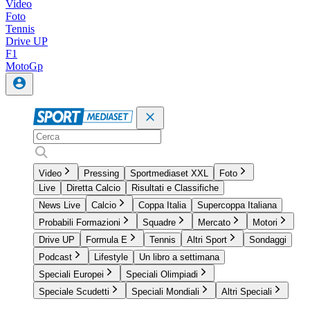
Video
Foto
Tennis
Drive UP
F1
MotoGp
Video
Pressing
Sportmediaset XXL
Foto
Live
Diretta Calcio
Risultati e Classifiche
News Live
Calcio
Coppa Italia
Supercoppa Italiana
Probabili Formazioni
Squadre
Mercato
Motori
Drive UP
Formula E
Tennis
Altri Sport
Sondaggi
Podcast
Lifestyle
Un libro a settimana
Speciali Europei
Speciali Olimpiadi
Speciale Scudetti
Speciali Mondiali
Altri Speciali