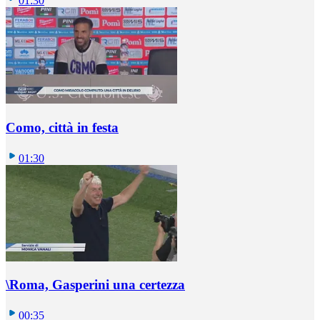
01:30
Como, città in festa
01:30
\Roma, Gasperini una certezza
00:35