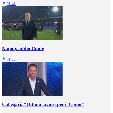
01:41
Napoli, addio Conte
01:22
Callegari: "Ottimo lavoro per il Como"