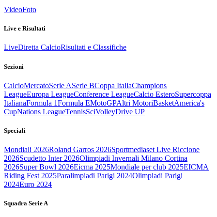
Video
Foto
Live e Risultati
Live
Diretta Calcio
Risultati e Classifiche
Sezioni
Calcio
Mercato
Serie A
Serie B
Coppa Italia
Champions
League
Europa League
Conference League
Calcio Estero
Supercoppa
Italiana
Formula 1
Formula E
MotoGP
Altri Motori
Basket
America's
Cup
Nations League
Tennis
Sci
Volley
Drive UP
Speciali
Mondiali 2026
Roland Garros 2026
Sportmediaset Live Riccione
2026
Scudetto Inter 2026
Olimpiadi Invernali Milano Cortina
2026
Super Bowl 2026
Eicma 2025
Mondiale per club 2025
EICMA
Riding Fest 2025
Paralimpiadi Parigi 2024
Olimpiadi Parigi
2024
Euro 2024
Squadra Serie A