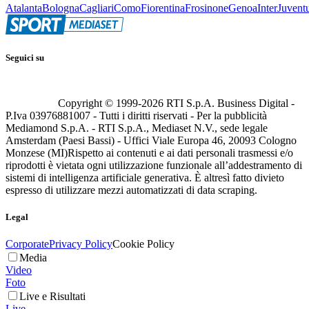
Atalanta
Bologna
Cagliari
Como
Fiorentina
Frosinone
Genoa
Inter
Juvent
Seguici su
Copyright © 1999-
2026
RTI S.p.A. Business Digital -
P.Iva 03976881007 - Tutti i diritti riservati - Per la pubblicità
Mediamond S.p.A. - RTI S.p.A., Mediaset N.V., sede legale
Amsterdam (Paesi Bassi) - Uffici Viale Europa 46, 20093 Cologno
Monzese (MI)
Rispetto ai contenuti e ai dati personali trasmessi e/o
riprodotti è vietata ogni utilizzazione funzionale all’addestramento di
sistemi di intelligenza artificiale generativa. È altresì fatto divieto
espresso di utilizzare mezzi automatizzati di data scraping.
Legal
Corporate
Privacy Policy
Cookie Policy
Media
Video
Foto
Live e Risultati
Live