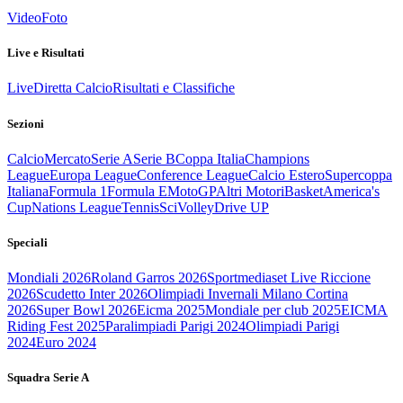
Video
Foto
Live e Risultati
Live
Diretta Calcio
Risultati e Classifiche
Sezioni
Calcio
Mercato
Serie A
Serie B
Coppa Italia
Champions
League
Europa League
Conference League
Calcio Estero
Supercoppa
Italiana
Formula 1
Formula E
MotoGP
Altri Motori
Basket
America's
Cup
Nations League
Tennis
Sci
Volley
Drive UP
Speciali
Mondiali 2026
Roland Garros 2026
Sportmediaset Live Riccione
2026
Scudetto Inter 2026
Olimpiadi Invernali Milano Cortina
2026
Super Bowl 2026
Eicma 2025
Mondiale per club 2025
EICMA
Riding Fest 2025
Paralimpiadi Parigi 2024
Olimpiadi Parigi
2024
Euro 2024
Squadra Serie A