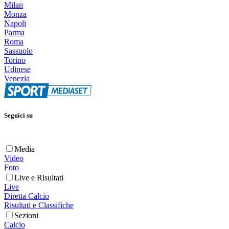
Milan
Monza
Napoli
Parma
Roma
Sassuolo
Torino
Udinese
Venezia
Seguici su
Media
Video
Foto
Live e Risultati
Live
Diretta Calcio
Risultati e Classifiche
Sezioni
Calcio