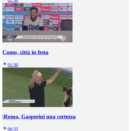
01:30
Como, città in festa
01:30
\Roma, Gasperini una certezza
00:35