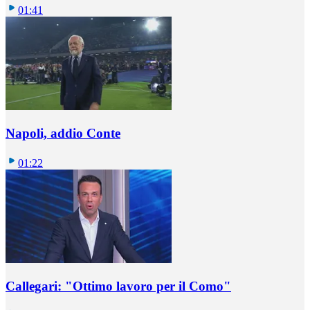
01:41
Napoli, addio Conte
01:22
Callegari: "Ottimo lavoro per il Como"