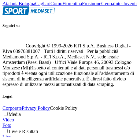
Atalanta
Bologna
Cagliari
Como
Fiorentina
Frosinone
Genoa
Inter
Juvent
Seguici su
Copyright © 1999-
2026
RTI S.p.A. Business Digital -
P.Iva 03976881007 - Tutti i diritti riservati - Per la pubblicità
Mediamond S.p.A. - RTI S.p.A., Mediaset N.V., sede legale
Amsterdam (Paesi Bassi) - Uffici Viale Europa 46, 20093 Cologno
Monzese (MI)
Rispetto ai contenuti e ai dati personali trasmessi e/o
riprodotti è vietata ogni utilizzazione funzionale all’addestramento di
sistemi di intelligenza artificiale generativa. È altresì fatto divieto
espresso di utilizzare mezzi automatizzati di data scraping.
Legal
Corporate
Privacy Policy
Cookie Policy
Media
Video
Foto
Live e Risultati
Live