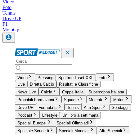
Video
Foto
Tennis
Drive UP
F1
MotoGp
Video
Pressing
Sportmediaset XXL
Foto
Live
Diretta Calcio
Risultati e Classifiche
News Live
Calcio
Coppa Italia
Supercoppa Italiana
Probabili Formazioni
Squadre
Mercato
Motori
Drive UP
Formula E
Tennis
Altri Sport
Sondaggi
Podcast
Lifestyle
Un libro a settimana
Speciali Europei
Speciali Olimpiadi
Speciale Scudetti
Speciali Mondiali
Altri Speciali