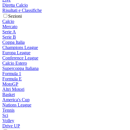
Diretta Calcio
Risultati e Classifiche
Sezioni
Calcio
Mercato
Serie A
Serie B
Coppa Italia
Champions League
Europa League
Conference League
Calcio Estero
Supercoppa Italiana
Formula 1
Formula E
MotoGP
Altri Motori
Basket
America's Cup
Nations League
Tennis
Sci
Volley
Drive UP