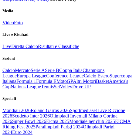
Media
Video
Foto
Live e Risultati
Live
Diretta Calcio
Risultati e Classifiche
Sezioni
Calcio
Mercato
Serie A
Serie B
Coppa Italia
Champions
League
Europa League
Conference League
Calcio Estero
Supercoppa
Italiana
Formula 1
Formula E
MotoGP
Altri Motori
Basket
America's
Cup
Nations League
Tennis
Sci
Volley
Drive UP
Speciali
Mondiali 2026
Roland Garros 2026
Sportmediaset Live Riccione
2026
Scudetto Inter 2026
Olimpiadi Invernali Milano Cortina
2026
Super Bowl 2026
Eicma 2025
Mondiale per club 2025
EICMA
Riding Fest 2025
Paralimpiadi Parigi 2024
Olimpiadi Parigi
2024
Euro 2024