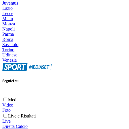
Juventus
Lazio
Lecce
Milan
Monza
Napoli
Parma
Roma
Sassuolo
Torino
Udinese
Venezia
Seguici su
Media
Video
Foto
Live e Risultati
Live
Diretta Calcio