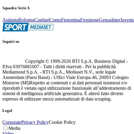
Squadra Serie A
Atalanta
Bologna
Cagliari
Como
Fiorentina
Frosinone
Genoa
Inter
Juvent
Seguici su
Copyright © 1999-
2026
RTI S.p.A. Business Digital -
P.Iva 03976881007 - Tutti i diritti riservati - Per la pubblicità
Mediamond S.p.A. - RTI S.p.A., Mediaset N.V., sede legale
Amsterdam (Paesi Bassi) - Uffici Viale Europa 46, 20093 Cologno
Monzese (MI)
Rispetto ai contenuti e ai dati personali trasmessi e/o
riprodotti è vietata ogni utilizzazione funzionale all’addestramento di
sistemi di intelligenza artificiale generativa. È altresì fatto divieto
espresso di utilizzare mezzi automatizzati di data scraping.
Legal
Corporate
Privacy Policy
Cookie Policy
Media
Video