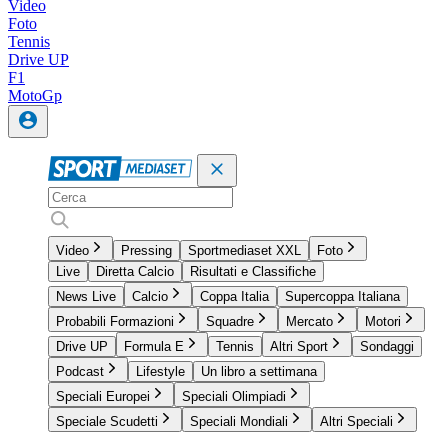
Video
Foto
Tennis
Drive UP
F1
MotoGp
Video
Pressing
Sportmediaset XXL
Foto
Live
Diretta Calcio
Risultati e Classifiche
News Live
Calcio
Coppa Italia
Supercoppa Italiana
Probabili Formazioni
Squadre
Mercato
Motori
Drive UP
Formula E
Tennis
Altri Sport
Sondaggi
Podcast
Lifestyle
Un libro a settimana
Speciali Europei
Speciali Olimpiadi
Speciale Scudetti
Speciali Mondiali
Altri Speciali