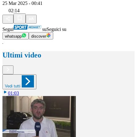
25 Mar 2025 - 00:41
02:14
Segui
su
Seguici su
whatsapp
discover
Ultimi video
Vedi tutti
01:03