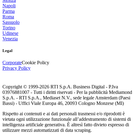
Monza
Napoli
Parma
Roma
Sassuolo
Torino
Udinese
Venezia
Legal
Corporate
Cookie Policy
Privacy Policy
Copyright © 1999-
2026
RTI S.p.A. Business Digital - P.Iva
03976881007 - Tutti i diritti riservati - Per la pubblicità Mediamond
S.p.A. - RTI S.p.A., Mediaset N.V., sede legale Amsterdam (Paesi
Bassi) - Uffici Viale Europa 46, 20093 Cologno Monzese (MI)
Rispetto ai contenuti e ai dati personali trasmessi e/o riprodotti è
vietata ogni utilizzazione funzionale all’addestramento di sistemi di
intelligenza artificiale generativa. È altresì fatto divieto espresso di
utilizzare mezzi automatizzati di data scraping.