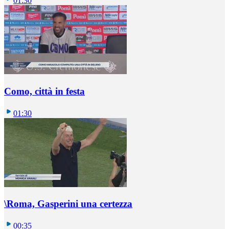
01:30
Como, città in festa
01:30
\Roma, Gasperini una certezza
00:35