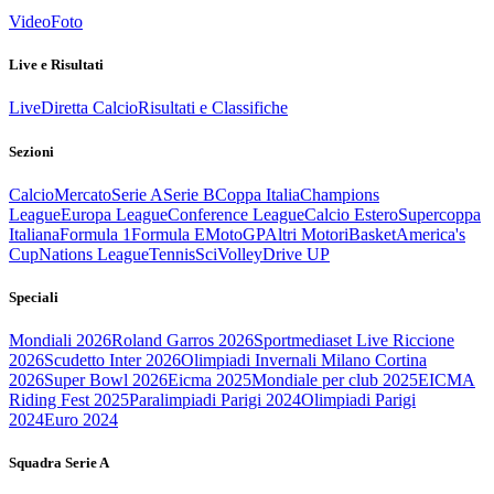
Video
Foto
Live e Risultati
Live
Diretta Calcio
Risultati e Classifiche
Sezioni
Calcio
Mercato
Serie A
Serie B
Coppa Italia
Champions
League
Europa League
Conference League
Calcio Estero
Supercoppa
Italiana
Formula 1
Formula E
MotoGP
Altri Motori
Basket
America's
Cup
Nations League
Tennis
Sci
Volley
Drive UP
Speciali
Mondiali 2026
Roland Garros 2026
Sportmediaset Live Riccione
2026
Scudetto Inter 2026
Olimpiadi Invernali Milano Cortina
2026
Super Bowl 2026
Eicma 2025
Mondiale per club 2025
EICMA
Riding Fest 2025
Paralimpiadi Parigi 2024
Olimpiadi Parigi
2024
Euro 2024
Squadra Serie A