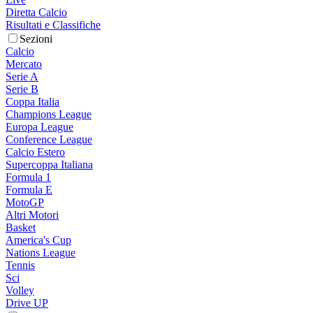
Diretta Calcio
Risultati e Classifiche
Sezioni
Calcio
Mercato
Serie A
Serie B
Coppa Italia
Champions League
Europa League
Conference League
Calcio Estero
Supercoppa Italiana
Formula 1
Formula E
MotoGP
Altri Motori
Basket
America's Cup
Nations League
Tennis
Sci
Volley
Drive UP