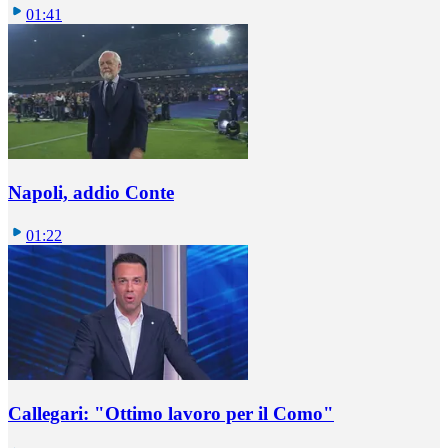
01:41
Napoli, addio Conte
01:22
Callegari: "Ottimo lavoro per il Como"