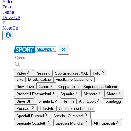
Video
Foto
Tennis
Drive UP
F1
MotoGp
Video
Pressing
Sportmediaset XXL
Foto
Live
Diretta Calcio
Risultati e Classifiche
News Live
Calcio
Coppa Italia
Supercoppa Italiana
Probabili Formazioni
Squadre
Mercato
Motori
Drive UP
Formula E
Tennis
Altri Sport
Sondaggi
Podcast
Lifestyle
Un libro a settimana
Speciali Europei
Speciali Olimpiadi
Speciale Scudetti
Speciali Mondiali
Altri Speciali