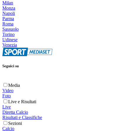
Milan
Monza
Napoli
Parma
Roma
Sassuolo
Torino
Udinese
Venezia
Seguici su
Media
Video
Foto
Live e Risultati
Live
Diretta Calcio
Risultati e Classifiche
Sezioni
Calcio