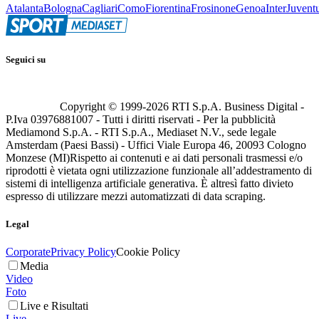
Atalanta
Bologna
Cagliari
Como
Fiorentina
Frosinone
Genoa
Inter
Juvent
Seguici su
Copyright © 1999-
2026
RTI S.p.A. Business Digital -
P.Iva 03976881007 - Tutti i diritti riservati - Per la pubblicità
Mediamond S.p.A. - RTI S.p.A., Mediaset N.V., sede legale
Amsterdam (Paesi Bassi) - Uffici Viale Europa 46, 20093 Cologno
Monzese (MI)
Rispetto ai contenuti e ai dati personali trasmessi e/o
riprodotti è vietata ogni utilizzazione funzionale all’addestramento di
sistemi di intelligenza artificiale generativa. È altresì fatto divieto
espresso di utilizzare mezzi automatizzati di data scraping.
Legal
Corporate
Privacy Policy
Cookie Policy
Media
Video
Foto
Live e Risultati
Live