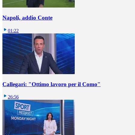
Napoli, addio Conte
01:22
Callegari: "Ottimo lavoro per il Como"
26:56