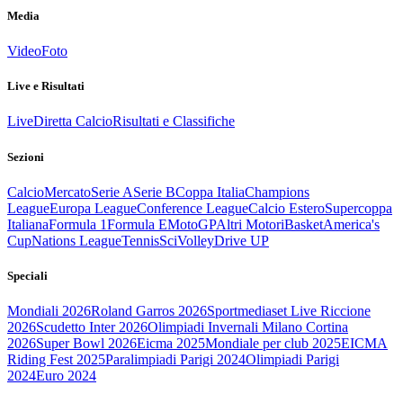
Media
Video
Foto
Live e Risultati
Live
Diretta Calcio
Risultati e Classifiche
Sezioni
Calcio
Mercato
Serie A
Serie B
Coppa Italia
Champions
League
Europa League
Conference League
Calcio Estero
Supercoppa
Italiana
Formula 1
Formula E
MotoGP
Altri Motori
Basket
America's
Cup
Nations League
Tennis
Sci
Volley
Drive UP
Speciali
Mondiali 2026
Roland Garros 2026
Sportmediaset Live Riccione
2026
Scudetto Inter 2026
Olimpiadi Invernali Milano Cortina
2026
Super Bowl 2026
Eicma 2025
Mondiale per club 2025
EICMA
Riding Fest 2025
Paralimpiadi Parigi 2024
Olimpiadi Parigi
2024
Euro 2024