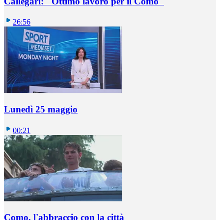
Callegari: "Ottimo lavoro per il Como"
26:56
Lunedì 25 maggio
00:21
Como, l'abbraccio con la città