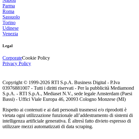
Napoli
Parma
Roma
Sassuolo
Torino
Udinese
Venezia
Legal
Corporate
Cookie Policy
Privacy Policy
Copyright © 1999-
2026
RTI S.p.A. Business Digital - P.Iva
03976881007 - Tutti i diritti riservati - Per la pubblicità Mediamond
S.p.A. - RTI S.p.A., Mediaset N.V., sede legale Amsterdam (Paesi
Bassi) - Uffici Viale Europa 46, 20093 Cologno Monzese (MI)
Rispetto ai contenuti e ai dati personali trasmessi e/o riprodotti è
vietata ogni utilizzazione funzionale all’addestramento di sistemi di
intelligenza artificiale generativa. È altresì fatto divieto espresso di
utilizzare mezzi automatizzati di data scraping.