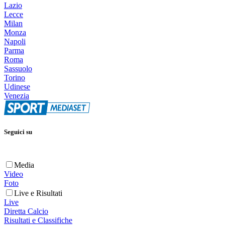
Lazio
Lecce
Milan
Monza
Napoli
Parma
Roma
Sassuolo
Torino
Udinese
Venezia
Seguici su
Media
Video
Foto
Live e Risultati
Live
Diretta Calcio
Risultati e Classifiche