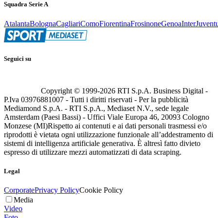
Squadra Serie A
Atalanta
Bologna
Cagliari
Como
Fiorentina
Frosinone
Genoa
Inter
Juvent
Seguici su
Copyright © 1999-
2026
RTI S.p.A. Business Digital -
P.Iva 03976881007 - Tutti i diritti riservati - Per la pubblicità
Mediamond S.p.A. - RTI S.p.A., Mediaset N.V., sede legale
Amsterdam (Paesi Bassi) - Uffici Viale Europa 46, 20093 Cologno
Monzese (MI)
Rispetto ai contenuti e ai dati personali trasmessi e/o
riprodotti è vietata ogni utilizzazione funzionale all’addestramento di
sistemi di intelligenza artificiale generativa. È altresì fatto divieto
espresso di utilizzare mezzi automatizzati di data scraping.
Legal
Corporate
Privacy Policy
Cookie Policy
Media
Video
Foto