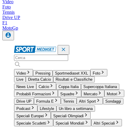
Video
Foto
Tennis
Drive UP
F1
MotoGp
Video
Pressing
Sportmediaset XXL
Foto
Live
Diretta Calcio
Risultati e Classifiche
News Live
Calcio
Coppa Italia
Supercoppa Italiana
Probabili Formazioni
Squadre
Mercato
Motori
Drive UP
Formula E
Tennis
Altri Sport
Sondaggi
Podcast
Lifestyle
Un libro a settimana
Speciali Europei
Speciali Olimpiadi
Speciale Scudetti
Speciali Mondiali
Altri Speciali