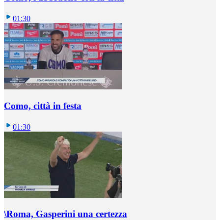
01:30
Como, città in festa
01:30
\Roma, Gasperini una certezza