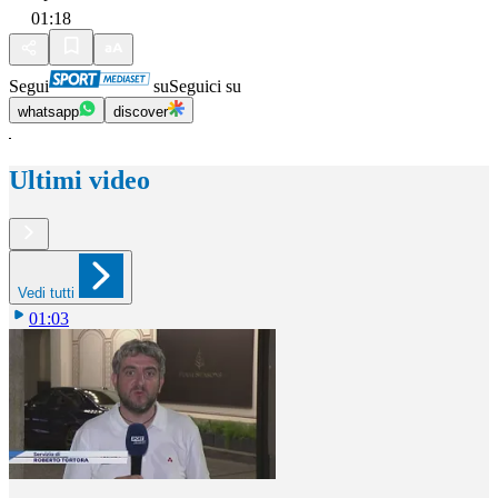
01:18
Segui
su
Seguici su
whatsapp
discover
Ultimi video
Vedi tutti
01:03