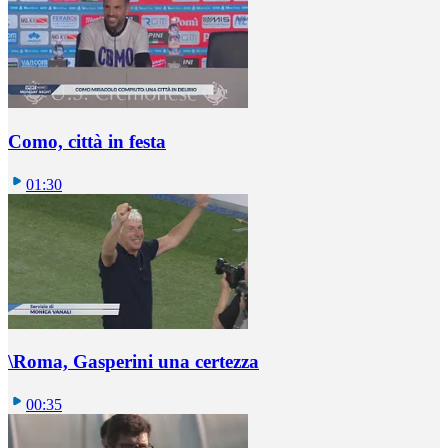
Como, città in festa
01:30
\Roma, Gasperini una certezza
00:35