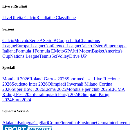
Live e Risultati
Live
Diretta Calcio
Risultati e Classifiche
Sezioni
Calcio
Mercato
Serie A
Serie B
Coppa Italia
Champions
League
Europa League
Conference League
Calcio Estero
Supercoppa
Italiana
Formula 1
Formula E
MotoGP
Altri Motori
Basket
America's
Cup
Nations League
Tennis
Sci
Volley
Drive UP
Speciali
Mondiali 2026
Roland Garros 2026
Sportmediaset Live Riccione
2026
Scudetto Inter 2026
Olimpiadi Invernali Milano Cortina
2026
Super Bowl 2026
Eicma 2025
Mondiale per club 2025
EICMA
Riding Fest 2025
Paralimpiadi Parigi 2024
Olimpiadi Parigi
2024
Euro 2024
Squadra Serie A
Atalanta
Bologna
Cagliari
Como
Fiorentina
Frosinone
Genoa
Inter
Juvent