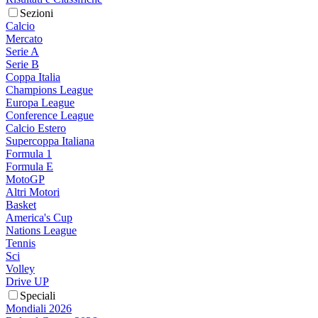
Sezioni
Calcio
Mercato
Serie A
Serie B
Coppa Italia
Champions League
Europa League
Conference League
Calcio Estero
Supercoppa Italiana
Formula 1
Formula E
MotoGP
Altri Motori
Basket
America's Cup
Nations League
Tennis
Sci
Volley
Drive UP
Speciali
Mondiali 2026