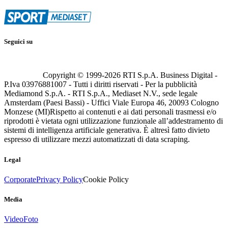
Seguici su
Copyright © 1999-
2026
RTI S.p.A. Business Digital -
P.Iva 03976881007 - Tutti i diritti riservati - Per la pubblicità
Mediamond S.p.A. - RTI S.p.A., Mediaset N.V., sede legale
Amsterdam (Paesi Bassi) - Uffici Viale Europa 46, 20093 Cologno
Monzese (MI)
Rispetto ai contenuti e ai dati personali trasmessi e/o
riprodotti è vietata ogni utilizzazione funzionale all’addestramento di
sistemi di intelligenza artificiale generativa. È altresì fatto divieto
espresso di utilizzare mezzi automatizzati di data scraping.
Legal
Corporate
Privacy Policy
Cookie Policy
Media
Video
Foto