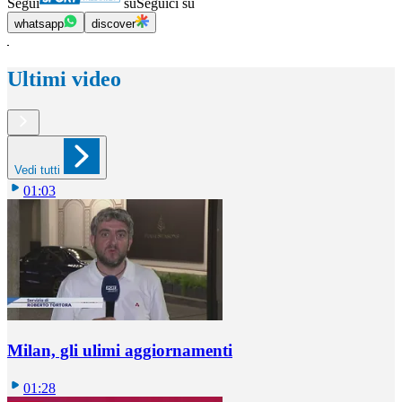
Segui
su
Seguici su
whatsapp
discover
Ultimi video
Vedi tutti
01:03
Milan, gli ulimi aggiornamenti
01:28