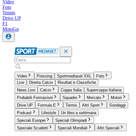
Video
Foto
Tennis
Drive UP
F1
MotoGp
Video
Pressing
Sportmediaset XXL
Foto
Live
Diretta Calcio
Risultati e Classifiche
News Live
Calcio
Coppa Italia
Supercoppa Italiana
Probabili Formazioni
Squadre
Mercato
Motori
Drive UP
Formula E
Tennis
Altri Sport
Sondaggi
Podcast
Lifestyle
Un libro a settimana
Speciali Europei
Speciali Olimpiadi
Speciale Scudetti
Speciali Mondiali
Altri Speciali