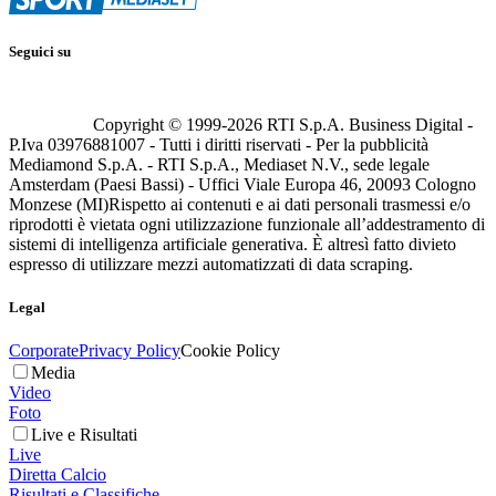
Seguici su
Copyright © 1999-
2026
RTI S.p.A. Business Digital -
P.Iva 03976881007 - Tutti i diritti riservati - Per la pubblicità
Mediamond S.p.A. - RTI S.p.A., Mediaset N.V., sede legale
Amsterdam (Paesi Bassi) - Uffici Viale Europa 46, 20093 Cologno
Monzese (MI)
Rispetto ai contenuti e ai dati personali trasmessi e/o
riprodotti è vietata ogni utilizzazione funzionale all’addestramento di
sistemi di intelligenza artificiale generativa. È altresì fatto divieto
espresso di utilizzare mezzi automatizzati di data scraping.
Legal
Corporate
Privacy Policy
Cookie Policy
Media
Video
Foto
Live e Risultati
Live
Diretta Calcio
Risultati e Classifiche