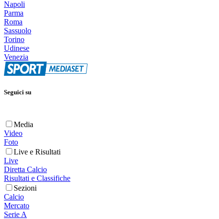
Napoli
Parma
Roma
Sassuolo
Torino
Udinese
Venezia
Seguici su
Media
Video
Foto
Live e Risultati
Live
Diretta Calcio
Risultati e Classifiche
Sezioni
Calcio
Mercato
Serie A