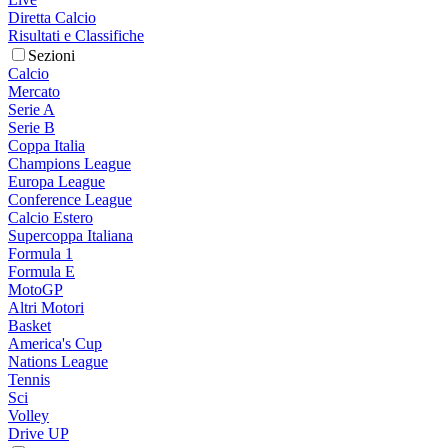
Diretta Calcio
Risultati e Classifiche
Sezioni
Calcio
Mercato
Serie A
Serie B
Coppa Italia
Champions League
Europa League
Conference League
Calcio Estero
Supercoppa Italiana
Formula 1
Formula E
MotoGP
Altri Motori
Basket
America's Cup
Nations League
Tennis
Sci
Volley
Drive UP