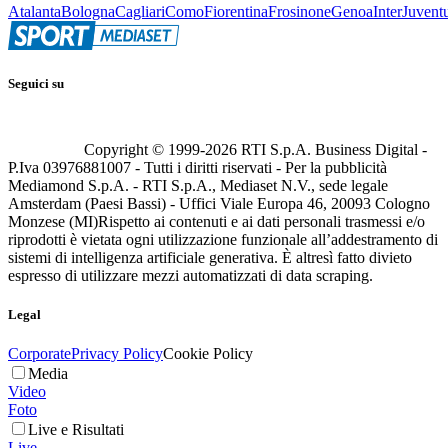
Atalanta
Bologna
Cagliari
Como
Fiorentina
Frosinone
Genoa
Inter
Juvent
Seguici su
Copyright © 1999-
2026
RTI S.p.A. Business Digital -
P.Iva 03976881007 - Tutti i diritti riservati - Per la pubblicità
Mediamond S.p.A. - RTI S.p.A., Mediaset N.V., sede legale
Amsterdam (Paesi Bassi) - Uffici Viale Europa 46, 20093 Cologno
Monzese (MI)
Rispetto ai contenuti e ai dati personali trasmessi e/o
riprodotti è vietata ogni utilizzazione funzionale all’addestramento di
sistemi di intelligenza artificiale generativa. È altresì fatto divieto
espresso di utilizzare mezzi automatizzati di data scraping.
Legal
Corporate
Privacy Policy
Cookie Policy
Media
Video
Foto
Live e Risultati
Live