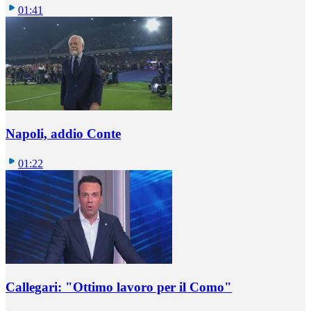
01:41
Napoli, addio Conte
01:22
Callegari: "Ottimo lavoro per il Como"