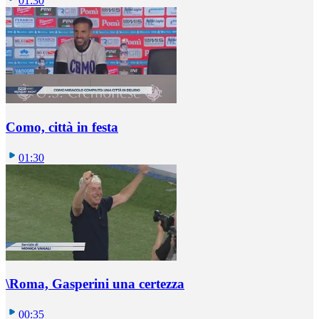
01:30
Como, città in festa
01:30
\Roma, Gasperini una certezza
00:35