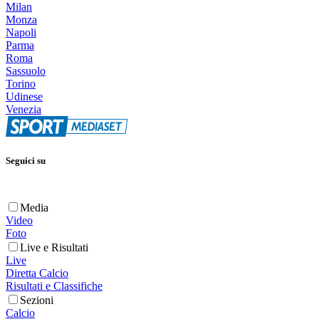
Milan
Monza
Napoli
Parma
Roma
Sassuolo
Torino
Udinese
Venezia
Seguici su
Media
Video
Foto
Live e Risultati
Live
Diretta Calcio
Risultati e Classifiche
Sezioni
Calcio