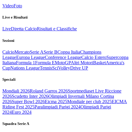
Video
Foto
Live e Risultati
Live
Diretta Calcio
Risultati e Classifiche
Sezioni
Calcio
Mercato
Serie A
Serie B
Coppa Italia
Champions
League
Europa League
Conference League
Calcio Estero
Supercoppa
Italiana
Formula 1
Formula E
MotoGP
Altri Motori
Basket
America's
Cup
Nations League
Tennis
Sci
Volley
Drive UP
Speciali
Mondiali 2026
Roland Garros 2026
Sportmediaset Live Riccione
2026
Scudetto Inter 2026
Olimpiadi Invernali Milano Cortina
2026
Super Bowl 2026
Eicma 2025
Mondiale per club 2025
EICMA
Riding Fest 2025
Paralimpiadi Parigi 2024
Olimpiadi Parigi
2024
Euro 2024
Squadra Serie A