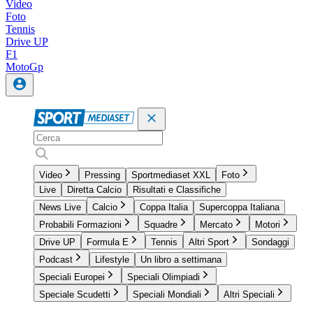
Video
Foto
Tennis
Drive UP
F1
MotoGp
Video
Pressing
Sportmediaset XXL
Foto
Live
Diretta Calcio
Risultati e Classifiche
News Live
Calcio
Coppa Italia
Supercoppa Italiana
Probabili Formazioni
Squadre
Mercato
Motori
Drive UP
Formula E
Tennis
Altri Sport
Sondaggi
Podcast
Lifestyle
Un libro a settimana
Speciali Europei
Speciali Olimpiadi
Speciale Scudetti
Speciali Mondiali
Altri Speciali