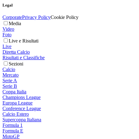
Legal
Corporate
Privacy Policy
Cookie Policy
Media
Video
Foto
Live e Risultati
Live
Diretta Calcio
Risultati e Classifiche
Sezioni
Calcio
Mercato
Serie A
Serie B
Coppa Italia
Champions League
Europa League
Conference League
Calcio Estero
Supercoppa Italiana
Formula 1
Formula E
MotoGP