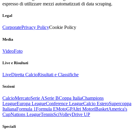
espresso di utilizzare mezzi automatizzati di data scraping.
Legal
Corporate
Privacy Policy
Cookie Policy
Media
Video
Foto
Live e Risultati
Live
Diretta Calcio
Risultati e Classifiche
Sezioni
Calcio
Mercato
Serie A
Serie B
Coppa Italia
Champions
League
Europa League
Conference League
Calcio Estero
Supercoppa
Italiana
Formula 1
Formula E
MotoGP
Altri Motori
Basket
America's
Cup
Nations League
Tennis
Sci
Volley
Drive UP
Speciali