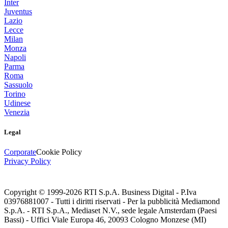
Inter
Juventus
Lazio
Lecce
Milan
Monza
Napoli
Parma
Roma
Sassuolo
Torino
Udinese
Venezia
Legal
Corporate
Cookie Policy
Privacy Policy
Copyright © 1999-
2026
RTI S.p.A. Business Digital - P.Iva
03976881007 - Tutti i diritti riservati - Per la pubblicità Mediamond
S.p.A. - RTI S.p.A., Mediaset N.V., sede legale Amsterdam (Paesi
Bassi) - Uffici Viale Europa 46, 20093 Cologno Monzese (MI)