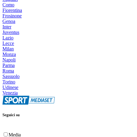
Como
Fiorentina
Frosinone
Genoa
Inter
Juventus
Lazio
Lecce
Milan
Monza
Napoli
Parma
Roma
Sassuolo
Torino
Udinese
Venezia
Seguici su
Media