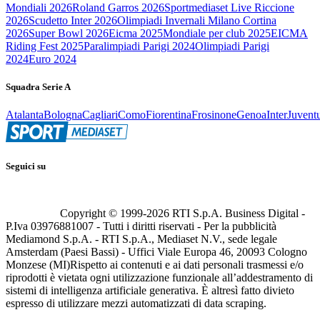
Mondiali 2026
Roland Garros 2026
Sportmediaset Live Riccione
2026
Scudetto Inter 2026
Olimpiadi Invernali Milano Cortina
2026
Super Bowl 2026
Eicma 2025
Mondiale per club 2025
EICMA
Riding Fest 2025
Paralimpiadi Parigi 2024
Olimpiadi Parigi
2024
Euro 2024
Squadra Serie A
Atalanta
Bologna
Cagliari
Como
Fiorentina
Frosinone
Genoa
Inter
Juvent
Seguici su
Copyright © 1999-
2026
RTI S.p.A. Business Digital -
P.Iva 03976881007 - Tutti i diritti riservati - Per la pubblicità
Mediamond S.p.A. - RTI S.p.A., Mediaset N.V., sede legale
Amsterdam (Paesi Bassi) - Uffici Viale Europa 46, 20093 Cologno
Monzese (MI)
Rispetto ai contenuti e ai dati personali trasmessi e/o
riprodotti è vietata ogni utilizzazione funzionale all’addestramento di
sistemi di intelligenza artificiale generativa. È altresì fatto divieto
espresso di utilizzare mezzi automatizzati di data scraping.