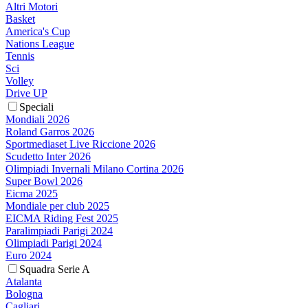
Altri Motori
Basket
America's Cup
Nations League
Tennis
Sci
Volley
Drive UP
Speciali
Mondiali 2026
Roland Garros 2026
Sportmediaset Live Riccione 2026
Scudetto Inter 2026
Olimpiadi Invernali Milano Cortina 2026
Super Bowl 2026
Eicma 2025
Mondiale per club 2025
EICMA Riding Fest 2025
Paralimpiadi Parigi 2024
Olimpiadi Parigi 2024
Euro 2024
Squadra Serie A
Atalanta
Bologna
Cagliari