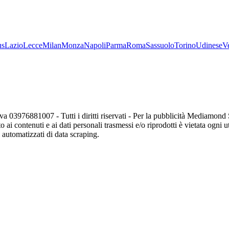
us
Lazio
Lecce
Milan
Monza
Napoli
Parma
Roma
Sassuolo
Torino
Udinese
V
va 03976881007 - Tutti i diritti riservati - Per la pubblicità Mediamon
o ai contenuti e ai dati personali trasmessi e/o riprodotti è vietata ogni 
zi automatizzati di data scraping.