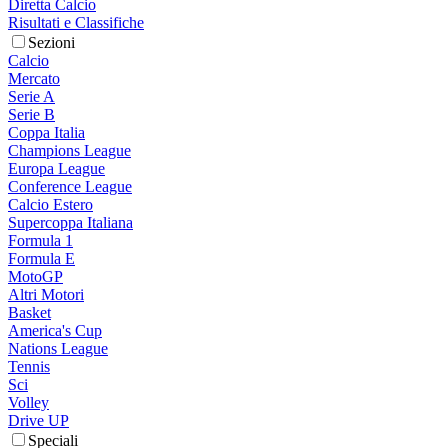
Diretta Calcio
Risultati e Classifiche
Sezioni
Calcio
Mercato
Serie A
Serie B
Coppa Italia
Champions League
Europa League
Conference League
Calcio Estero
Supercoppa Italiana
Formula 1
Formula E
MotoGP
Altri Motori
Basket
America's Cup
Nations League
Tennis
Sci
Volley
Drive UP
Speciali