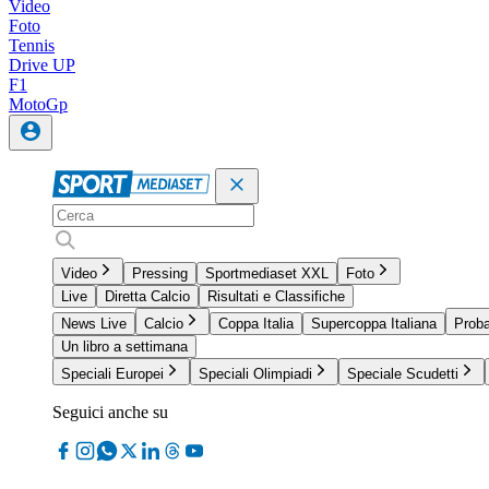
Video
Foto
Tennis
Drive UP
F1
MotoGp
Video
Pressing
Sportmediaset XXL
Foto
Live
Diretta Calcio
Risultati e Classifiche
News Live
Calcio
Coppa Italia
Supercoppa Italiana
Proba
Un libro a settimana
Speciali Europei
Speciali Olimpiadi
Speciale Scudetti
Seguici anche su