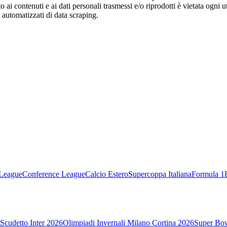
o ai contenuti e ai dati personali trasmessi e/o riprodotti è vietata ogni 
zi automatizzati di data scraping.
League
Conference League
Calcio Estero
Supercoppa Italiana
Formula 1
Scudetto Inter 2026
Olimpiadi Invernali Milano Cortina 2026
Super Bo