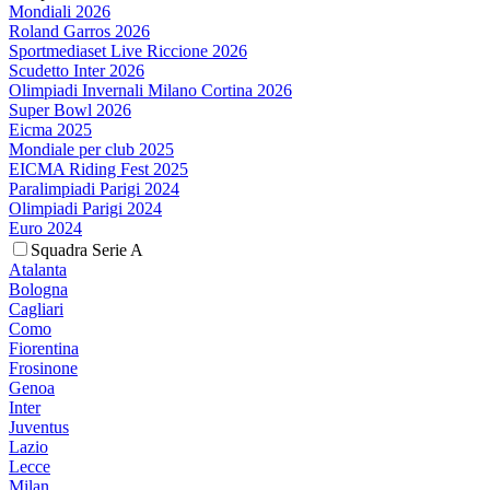
Mondiali 2026
Roland Garros 2026
Sportmediaset Live Riccione 2026
Scudetto Inter 2026
Olimpiadi Invernali Milano Cortina 2026
Super Bowl 2026
Eicma 2025
Mondiale per club 2025
EICMA Riding Fest 2025
Paralimpiadi Parigi 2024
Olimpiadi Parigi 2024
Euro 2024
Squadra Serie A
Atalanta
Bologna
Cagliari
Como
Fiorentina
Frosinone
Genoa
Inter
Juventus
Lazio
Lecce
Milan