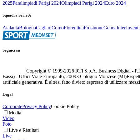
2025
Paralimpiadi Parigi 2024
Olimpiadi Parigi 2024
Euro 2024
Squadra Serie A
Atalanta
Bologna
Cagliari
Como
Fiorentina
Frosinone
Genoa
Inter
Juvent
Seguici su
Copyright © 1999-
2026
RTI S.p.A. Business Digital - P.I
Bassi) - Uffici Viale Europa 46, 20093 Cologno Monzese (MI)
Rispett
artificiale generativa. È altresì fatto divieto espresso di utilizzare mez
Legal
Corporate
Privacy Policy
Cookie Policy
Media
Video
Foto
Live e Risultati
Live