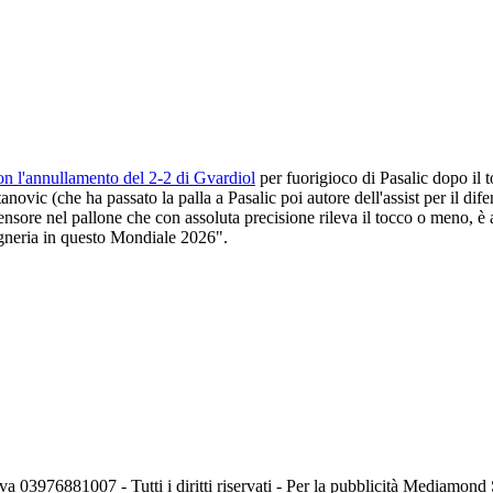
on l'annullamento del 2-2 di Gvardiol
per fuorigioco di Pasalic dopo il 
anovic (che ha passato la palla a Pasalic poi autore dell'assist per il di
ensore nel pallone che con assoluta precisione rileva il tocco o meno, è a
gneria in questo Mondiale 2026".
va 03976881007 - Tutti i diritti riservati - Per la pubblicità Mediamon