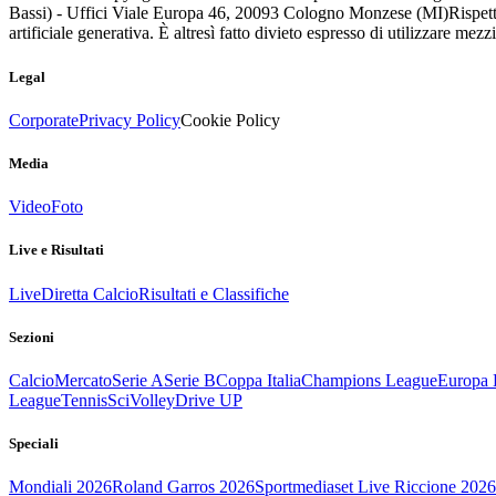
Bassi) - Uffici Viale Europa 46, 20093 Cologno Monzese (MI)
Rispett
artificiale generativa. È altresì fatto divieto espresso di utilizzare mez
Legal
Corporate
Privacy Policy
Cookie Policy
Media
Video
Foto
Live e Risultati
Live
Diretta Calcio
Risultati e Classifiche
Sezioni
Calcio
Mercato
Serie A
Serie B
Coppa Italia
Champions League
Europa 
League
Tennis
Sci
Volley
Drive UP
Speciali
Mondiali 2026
Roland Garros 2026
Sportmediaset Live Riccione 2026