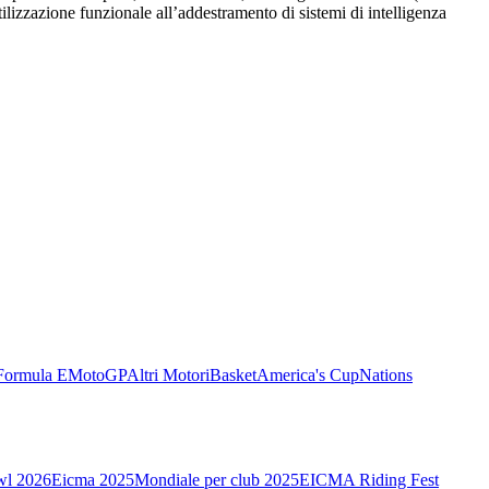
utilizzazione funzionale all’addestramento di sistemi di intelligenza
Formula E
MotoGP
Altri Motori
Basket
America's Cup
Nations
wl 2026
Eicma 2025
Mondiale per club 2025
EICMA Riding Fest