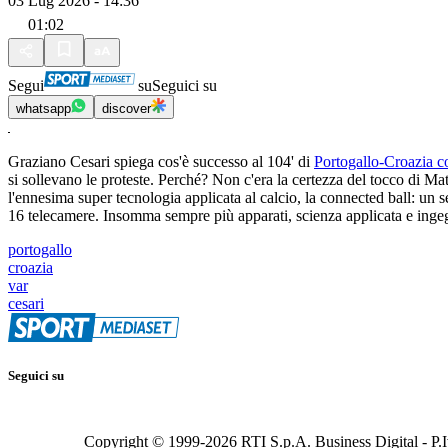
03 Lug 2026 - 14:36
01:02
Segui
su
Seguici su
whatsapp
discover
Graziano Cesari spiega cos'è successo al 104' di
Portogallo-Croazia c
si sollevano le proteste. Perché? Non c'era la certezza del tocco di Mat
l'ennesima super tecnologia applicata al calcio, la connected ball: un s
16 telecamere. Insomma sempre più apparati, scienza applicata e inge
portogallo
croazia
var
cesari
Seguici su
Copyright © 1999-
2026
RTI S.p.A. Business Digital - P.I