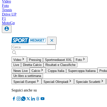
Video
Foto
Tennis
Drive UP
F1
MotoGp
Video
Pressing
Sportmediaset XXL
Foto
Live
Diretta Calcio
Risultati e Classifiche
News Live
Calcio
Coppa Italia
Supercoppa Italiana
Proba
Un libro a settimana
Speciali Europei
Speciali Olimpiadi
Speciale Scudetti
Seguici anche su