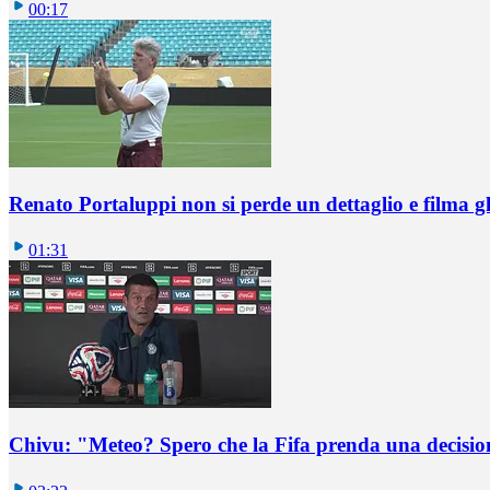
00:17
Renato Portaluppi non si perde un dettaglio e filma g
01:31
Chivu: "Meteo? Spero che la Fifa prenda una decision