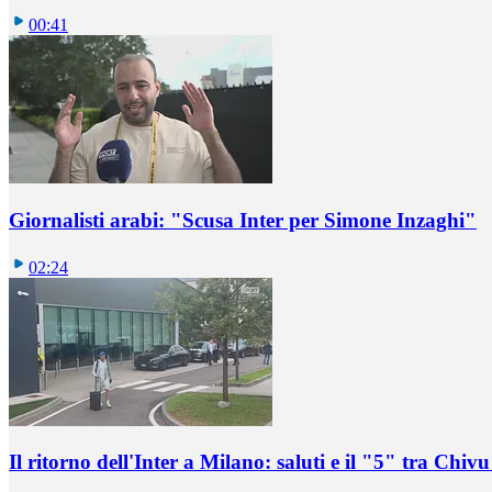
00:41
Giornalisti arabi: "Scusa Inter per Simone Inzaghi"
02:24
Il ritorno dell'Inter a Milano: saluti e il "5" tra Chi