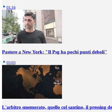
01:16
Pastore a New York: "Il Psg ha pochi punti deboli"
03:03
L'arbitro smemorato, quello col santino, il pressing d