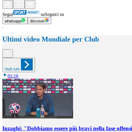
Segui
su
Seguici su
whatsapp
discover
Ultimi video Mondiale per Club
Vedi tutti
01:16
Inzaghi: "Dobbiamo essere più bravi nella fase offens