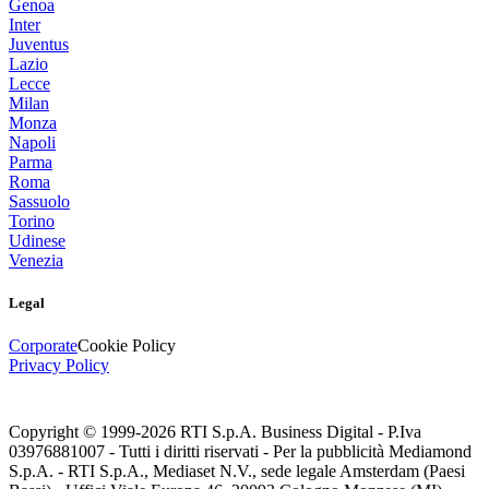
Genoa
Inter
Juventus
Lazio
Lecce
Milan
Monza
Napoli
Parma
Roma
Sassuolo
Torino
Udinese
Venezia
Legal
Corporate
Cookie Policy
Privacy Policy
Copyright © 1999-
2026
RTI S.p.A. Business Digital - P.Iva
03976881007 - Tutti i diritti riservati - Per la pubblicità Mediamond
S.p.A. - RTI S.p.A., Mediaset N.V., sede legale Amsterdam (Paesi