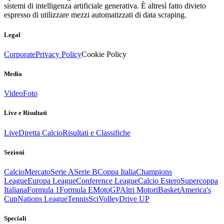
sistemi di intelligenza artificiale generativa. È altresì fatto divieto
espresso di utilizzare mezzi automatizzati di data scraping.
Legal
Corporate
Privacy Policy
Cookie Policy
Media
Video
Foto
Live e Risultati
Live
Diretta Calcio
Risultati e Classifiche
Sezioni
Calcio
Mercato
Serie A
Serie B
Coppa Italia
Champions
League
Europa League
Conference League
Calcio Estero
Supercoppa
Italiana
Formula 1
Formula E
MotoGP
Altri Motori
Basket
America's
Cup
Nations League
Tennis
Sci
Volley
Drive UP
Speciali