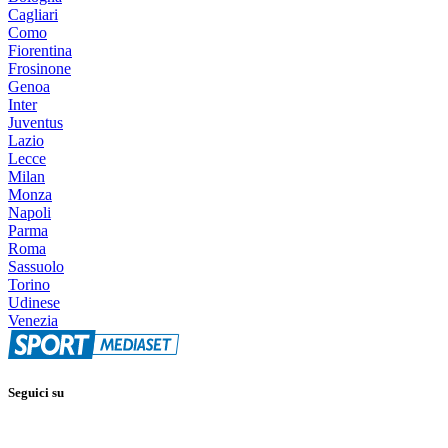
Cagliari
Como
Fiorentina
Frosinone
Genoa
Inter
Juventus
Lazio
Lecce
Milan
Monza
Napoli
Parma
Roma
Sassuolo
Torino
Udinese
Venezia
Seguici su