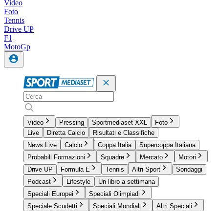
Video
Foto
Tennis
Drive UP
F1
MotoGp
Video
Pressing
Sportmediaset XXL
Foto
Live
Diretta Calcio
Risultati e Classifiche
News Live
Calcio
Coppa Italia
Supercoppa Italiana
Probabili Formazioni
Squadre
Mercato
Motori
Drive UP
Formula E
Tennis
Altri Sport
Sondaggi
Podcast
Lifestyle
Un libro a settimana
Speciali Europei
Speciali Olimpiadi
Speciale Scudetti
Speciali Mondiali
Altri Speciali