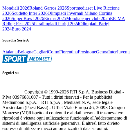
Mondiali 2026
Roland Garros 2026
Sportmediaset Live Riccione
2026
Scudetto Inter 2026
Olimpiadi Invernali Milano Cortina
2026
Super Bowl 2026
Eicma 2025
Mondiale per club 2025
EICMA
Riding Fest 2025
Paralimpiadi Parigi 2024
Olimpiadi Parigi
2024
Euro 2024
Squadra Serie A
Atalanta
Bologna
Cagliari
Como
Fiorentina
Frosinone
Genoa
Inter
Juvent
Seguici su
Copyright © 1999-
2026
RTI S.p.A. Business Digital -
P.Iva 03976881007 - Tutti i diritti riservati - Per la pubblicità
Mediamond S.p.A. - RTI S.p.A., Mediaset N.V., sede legale
Amsterdam (Paesi Bassi) - Uffici Viale Europa 46, 20093 Cologno
Monzese (MI)
Rispetto ai contenuti e ai dati personali trasmessi e/o
riprodotti è vietata ogni utilizzazione funzionale all’addestramento di
sistemi di intelligenza artificiale generativa. È altresì fatto divieto
espresso di utilizzare mezzi automatizzati di data scraping.