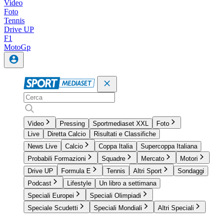
Video
Foto
Tennis
Drive UP
F1
MotoGp
Video
Pressing
Sportmediaset XXL
Foto
Live
Diretta Calcio
Risultati e Classifiche
News Live
Calcio
Coppa Italia
Supercoppa Italiana
Probabili Formazioni
Squadre
Mercato
Motori
Drive UP
Formula E
Tennis
Altri Sport
Sondaggi
Podcast
Lifestyle
Un libro a settimana
Speciali Europei
Speciali Olimpiadi
Speciale Scudetti
Speciali Mondiali
Altri Speciali