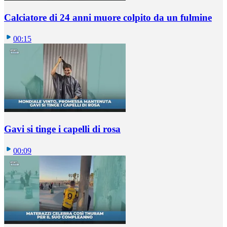
Calciatore di 24 anni muore colpito da un fulmine
00:15
Gavi si tinge i capelli di rosa
00:09