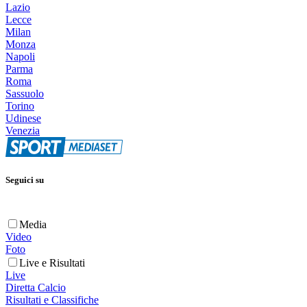
Lazio
Lecce
Milan
Monza
Napoli
Parma
Roma
Sassuolo
Torino
Udinese
Venezia
Seguici su
Media
Video
Foto
Live e Risultati
Live
Diretta Calcio
Risultati e Classifiche