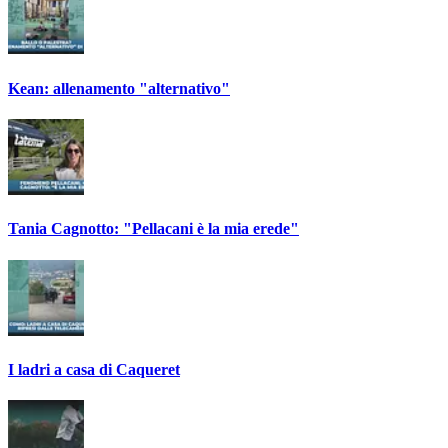
Kean: allenamento "alternativo"
Tania Cagnotto: "Pellacani è la mia erede"
I ladri a casa di Caqueret