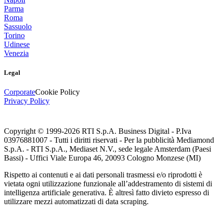
Parma
Roma
Sassuolo
Torino
Udinese
Venezia
Legal
Corporate
Cookie Policy
Privacy Policy
Copyright © 1999-
2026
RTI S.p.A. Business Digital - P.Iva
03976881007 - Tutti i diritti riservati - Per la pubblicità Mediamond
S.p.A. - RTI S.p.A., Mediaset N.V., sede legale Amsterdam (Paesi
Bassi) - Uffici Viale Europa 46, 20093 Cologno Monzese (MI)
Rispetto ai contenuti e ai dati personali trasmessi e/o riprodotti è
vietata ogni utilizzazione funzionale all’addestramento di sistemi di
intelligenza artificiale generativa. È altresì fatto divieto espresso di
utilizzare mezzi automatizzati di data scraping.