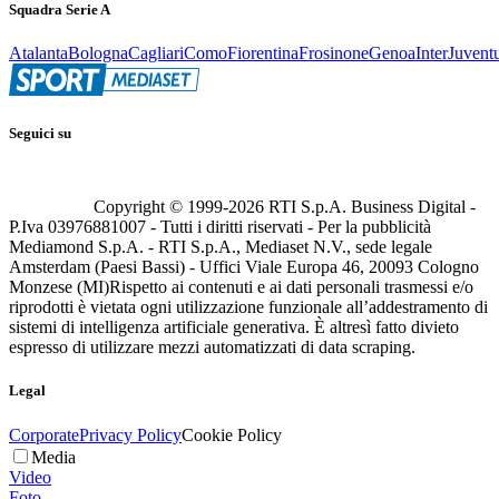
Squadra Serie A
Atalanta
Bologna
Cagliari
Como
Fiorentina
Frosinone
Genoa
Inter
Juvent
Seguici su
Copyright © 1999-
2026
RTI S.p.A. Business Digital -
P.Iva 03976881007 - Tutti i diritti riservati - Per la pubblicità
Mediamond S.p.A. - RTI S.p.A., Mediaset N.V., sede legale
Amsterdam (Paesi Bassi) - Uffici Viale Europa 46, 20093 Cologno
Monzese (MI)
Rispetto ai contenuti e ai dati personali trasmessi e/o
riprodotti è vietata ogni utilizzazione funzionale all’addestramento di
sistemi di intelligenza artificiale generativa. È altresì fatto divieto
espresso di utilizzare mezzi automatizzati di data scraping.
Legal
Corporate
Privacy Policy
Cookie Policy
Media
Video
Foto