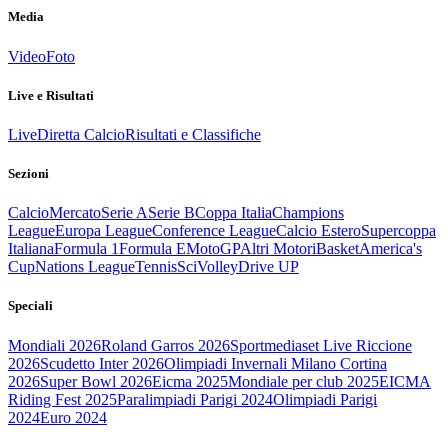
Media
Video
Foto
Live e Risultati
Live
Diretta Calcio
Risultati e Classifiche
Sezioni
Calcio
Mercato
Serie A
Serie B
Coppa Italia
Champions
League
Europa League
Conference League
Calcio Estero
Supercoppa
Italiana
Formula 1
Formula E
MotoGP
Altri Motori
Basket
America's
Cup
Nations League
Tennis
Sci
Volley
Drive UP
Speciali
Mondiali 2026
Roland Garros 2026
Sportmediaset Live Riccione
2026
Scudetto Inter 2026
Olimpiadi Invernali Milano Cortina
2026
Super Bowl 2026
Eicma 2025
Mondiale per club 2025
EICMA
Riding Fest 2025
Paralimpiadi Parigi 2024
Olimpiadi Parigi
2024
Euro 2024