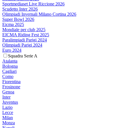
Sportmediaset Live Riccione 2026
Scudetto Inter 2026
Olimpiadi Invernali Milano Cortina 2026
Super Bowl 2026
Eicma 2025
Mondiale per club 2025
EICMA Riding Fest 2025
Paralimpiadi Parigi 2024
Olimpiadi Parigi 2024
Euro 2024
Squadra Serie A
Atalanta
Bologna
Cagliari
Como
Fiorentina
Frosinone
Genoa
Inter
Juventus
Lazio
Lecce
Milan
Monza
Napoli