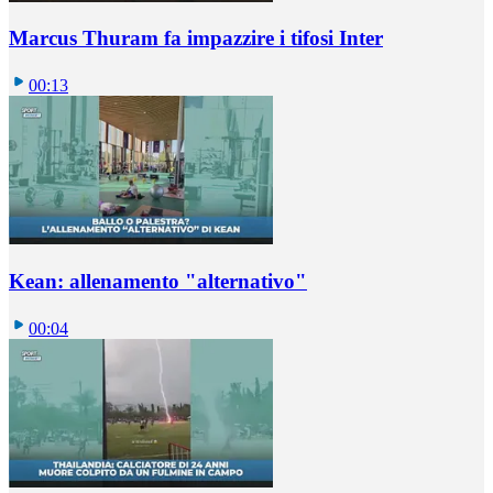
Marcus Thuram fa impazzire i tifosi Inter
00:13
Kean: allenamento "alternativo"
00:04