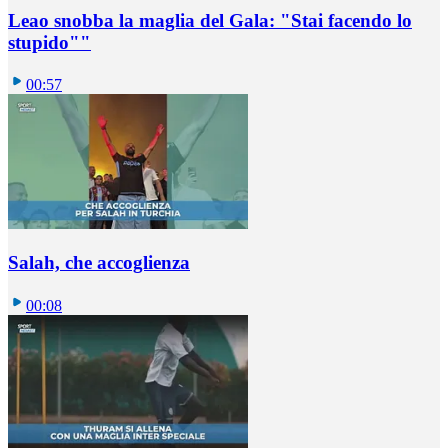
Leao snobba la maglia del Gala: "Stai facendo lo
stupido""
00:57
Salah, che accoglienza
00:08