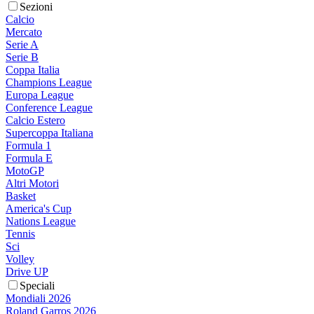
Sezioni
Calcio
Mercato
Serie A
Serie B
Coppa Italia
Champions League
Europa League
Conference League
Calcio Estero
Supercoppa Italiana
Formula 1
Formula E
MotoGP
Altri Motori
Basket
America's Cup
Nations League
Tennis
Sci
Volley
Drive UP
Speciali
Mondiali 2026
Roland Garros 2026