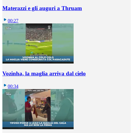
Materazzi e gli auguri a Thruam
00:27
Vozinha, la maglia arriva dal cielo
00:34