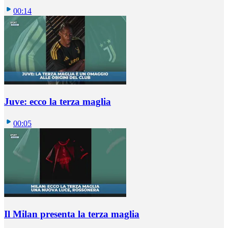
00:14
Juve: ecco la terza maglia
00:05
Il Milan presenta la terza maglia