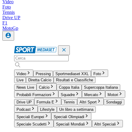
Video
Foto
Tennis
Drive UP
F1
MotoGp
Video
Pressing
Sportmediaset XXL
Foto
Live
Diretta Calcio
Risultati e Classifiche
News Live
Calcio
Coppa Italia
Supercoppa Italiana
Probabili Formazioni
Squadre
Mercato
Motori
Drive UP
Formula E
Tennis
Altri Sport
Sondaggi
Podcast
Lifestyle
Un libro a settimana
Speciali Europei
Speciali Olimpiadi
Speciale Scudetti
Speciali Mondiali
Altri Speciali