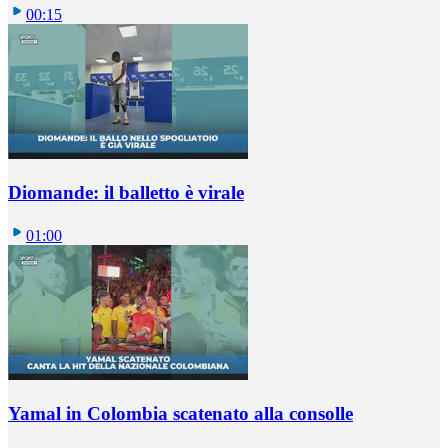
00:15
Diomande: il balletto è virale
01:00
Yamal in Colombia scatenato alla consolle