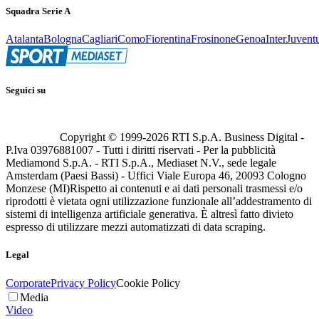
Squadra Serie A
Atalanta
Bologna
Cagliari
Como
Fiorentina
Frosinone
Genoa
Inter
Juvent
Seguici su
Copyright © 1999-
2026
RTI S.p.A. Business Digital -
P.Iva 03976881007 - Tutti i diritti riservati - Per la pubblicità
Mediamond S.p.A. - RTI S.p.A., Mediaset N.V., sede legale
Amsterdam (Paesi Bassi) - Uffici Viale Europa 46, 20093 Cologno
Monzese (MI)
Rispetto ai contenuti e ai dati personali trasmessi e/o
riprodotti è vietata ogni utilizzazione funzionale all’addestramento di
sistemi di intelligenza artificiale generativa. È altresì fatto divieto
espresso di utilizzare mezzi automatizzati di data scraping.
Legal
Corporate
Privacy Policy
Cookie Policy
Media
Video