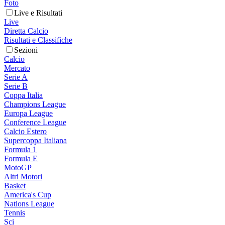
Foto
Live e Risultati
Live
Diretta Calcio
Risultati e Classifiche
Sezioni
Calcio
Mercato
Serie A
Serie B
Coppa Italia
Champions League
Europa League
Conference League
Calcio Estero
Supercoppa Italiana
Formula 1
Formula E
MotoGP
Altri Motori
Basket
America's Cup
Nations League
Tennis
Sci