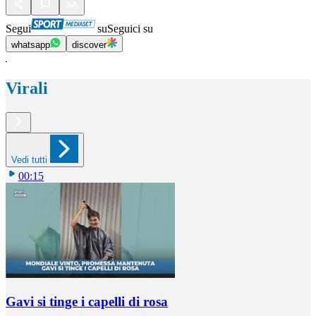
Segui
su
Seguici su
whatsapp
discover
Virali
Vedi tutti
00:15
Gavi si tinge i capelli di rosa