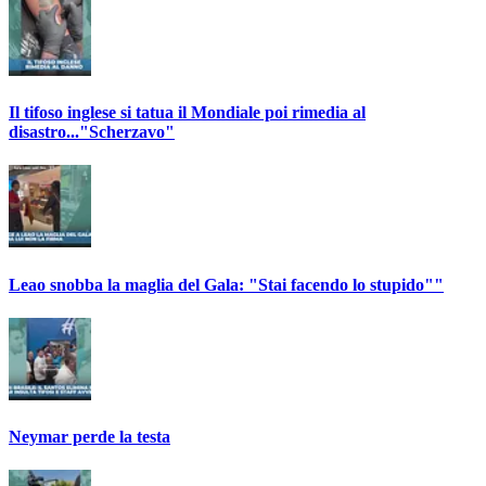
Il tifoso inglese si tatua il Mondiale poi rimedia al
disastro..."Scherzavo"
Leao snobba la maglia del Gala: "Stai facendo lo stupido""
Neymar perde la testa