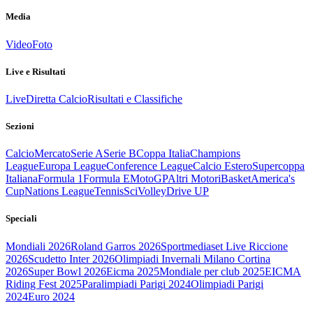
Media
Video
Foto
Live e Risultati
Live
Diretta Calcio
Risultati e Classifiche
Sezioni
Calcio
Mercato
Serie A
Serie B
Coppa Italia
Champions
League
Europa League
Conference League
Calcio Estero
Supercoppa
Italiana
Formula 1
Formula E
MotoGP
Altri Motori
Basket
America's
Cup
Nations League
Tennis
Sci
Volley
Drive UP
Speciali
Mondiali 2026
Roland Garros 2026
Sportmediaset Live Riccione
2026
Scudetto Inter 2026
Olimpiadi Invernali Milano Cortina
2026
Super Bowl 2026
Eicma 2025
Mondiale per club 2025
EICMA
Riding Fest 2025
Paralimpiadi Parigi 2024
Olimpiadi Parigi
2024
Euro 2024