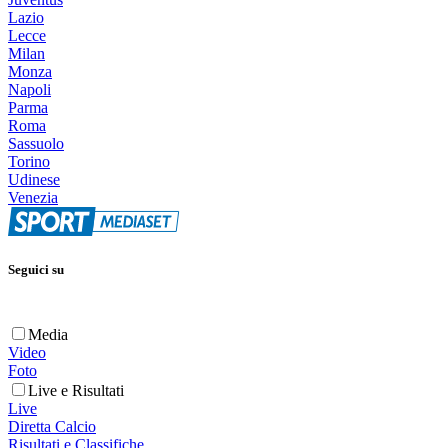
Lazio
Lecce
Milan
Monza
Napoli
Parma
Roma
Sassuolo
Torino
Udinese
Venezia
Seguici su
Media
Video
Foto
Live e Risultati
Live
Diretta Calcio
Risultati e Classifiche