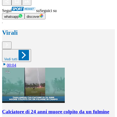
Segui
su
Seguici su
whatsapp
discover
Virali
Vedi tutti
00:04
Calciatore di 24 anni muore colpito da un fulmine