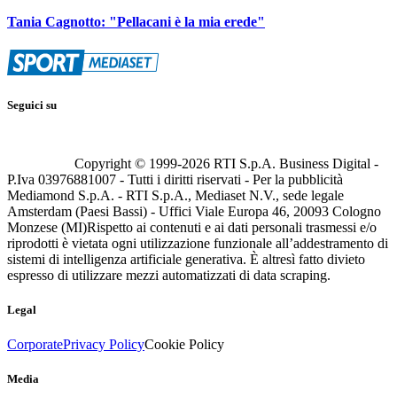
Tania Cagnotto: "Pellacani è la mia erede"
Seguici su
Copyright © 1999-
2026
RTI S.p.A. Business Digital -
P.Iva 03976881007 - Tutti i diritti riservati - Per la pubblicità
Mediamond S.p.A. - RTI S.p.A., Mediaset N.V., sede legale
Amsterdam (Paesi Bassi) - Uffici Viale Europa 46, 20093 Cologno
Monzese (MI)
Rispetto ai contenuti e ai dati personali trasmessi e/o
riprodotti è vietata ogni utilizzazione funzionale all’addestramento di
sistemi di intelligenza artificiale generativa. È altresì fatto divieto
espresso di utilizzare mezzi automatizzati di data scraping.
Legal
Corporate
Privacy Policy
Cookie Policy
Media