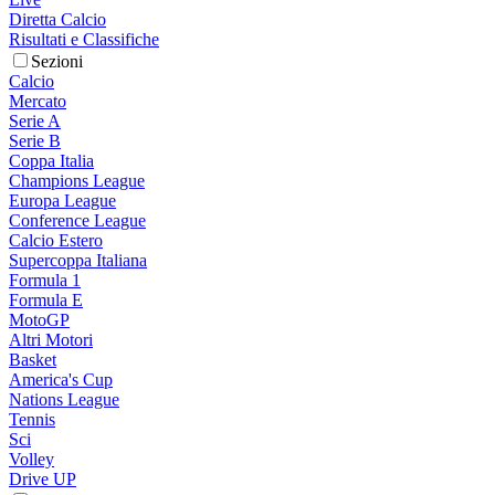
Diretta Calcio
Risultati e Classifiche
Sezioni
Calcio
Mercato
Serie A
Serie B
Coppa Italia
Champions League
Europa League
Conference League
Calcio Estero
Supercoppa Italiana
Formula 1
Formula E
MotoGP
Altri Motori
Basket
America's Cup
Nations League
Tennis
Sci
Volley
Drive UP