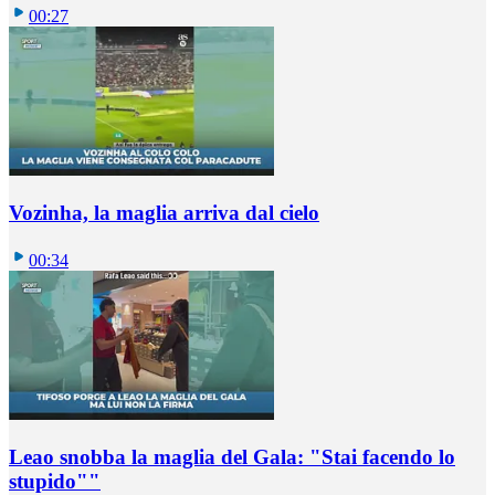
00:27
Vozinha, la maglia arriva dal cielo
00:34
Leao snobba la maglia del Gala: "Stai facendo lo
stupido""