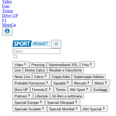
Video
Foto
Tennis
Drive UP
F1
MotoGp
Video
Pressing
Sportmediaset XXL
Foto
Live
Diretta Calcio
Risultati e Classifiche
News Live
Calcio
Coppa Italia
Supercoppa Italiana
Probabili Formazioni
Squadre
Mercato
Motori
Drive UP
Formula E
Tennis
Altri Sport
Sondaggi
Podcast
Lifestyle
Un libro a settimana
Speciali Europei
Speciali Olimpiadi
Speciale Scudetti
Speciali Mondiali
Altri Speciali