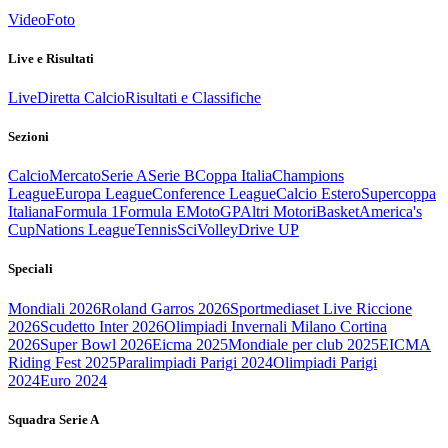
Video
Foto
Live e Risultati
Live
Diretta Calcio
Risultati e Classifiche
Sezioni
Calcio
Mercato
Serie A
Serie B
Coppa Italia
Champions
League
Europa League
Conference League
Calcio Estero
Supercoppa
Italiana
Formula 1
Formula E
MotoGP
Altri Motori
Basket
America's
Cup
Nations League
Tennis
Sci
Volley
Drive UP
Speciali
Mondiali 2026
Roland Garros 2026
Sportmediaset Live Riccione
2026
Scudetto Inter 2026
Olimpiadi Invernali Milano Cortina
2026
Super Bowl 2026
Eicma 2025
Mondiale per club 2025
EICMA
Riding Fest 2025
Paralimpiadi Parigi 2024
Olimpiadi Parigi
2024
Euro 2024
Squadra Serie A