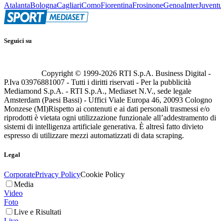
Atalanta
Bologna
Cagliari
Como
Fiorentina
Frosinone
Genoa
Inter
Juvent
Seguici su
Copyright © 1999-
2026
RTI S.p.A. Business Digital -
P.Iva 03976881007 - Tutti i diritti riservati - Per la pubblicità
Mediamond S.p.A. - RTI S.p.A., Mediaset N.V., sede legale
Amsterdam (Paesi Bassi) - Uffici Viale Europa 46, 20093 Cologno
Monzese (MI)
Rispetto ai contenuti e ai dati personali trasmessi e/o
riprodotti è vietata ogni utilizzazione funzionale all’addestramento di
sistemi di intelligenza artificiale generativa. È altresì fatto divieto
espresso di utilizzare mezzi automatizzati di data scraping.
Legal
Corporate
Privacy Policy
Cookie Policy
Media
Video
Foto
Live e Risultati
Live