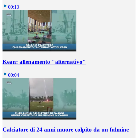
00:13
Kean: allenamento "alternativo"
00:04
Calciatore di 24 anni muore colpito da un fulmine