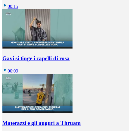
00:15
Gavi si tinge i capelli di rosa
00:09
Materazzi e gli auguri a Thruam