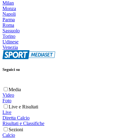
Milan
Monza
Napoli
Parma
Roma
Sassuolo
Torino
Udinese
Venezia
Seguici su
Media
Video
Foto
Live e Risultati
Live
Diretta Calcio
Risultati e Classifiche
Sezioni
Calcio