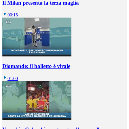
Il Milan presenta la terza maglia
00:15
Diomande: il balletto è virale
01:00