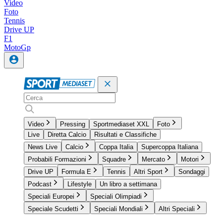
Video
Foto
Tennis
Drive UP
F1
MotoGp
Video
Pressing
Sportmediaset XXL
Foto
Live
Diretta Calcio
Risultati e Classifiche
News Live
Calcio
Coppa Italia
Supercoppa Italiana
Probabili Formazioni
Squadre
Mercato
Motori
Drive UP
Formula E
Tennis
Altri Sport
Sondaggi
Podcast
Lifestyle
Un libro a settimana
Speciali Europei
Speciali Olimpiadi
Speciale Scudetti
Speciali Mondiali
Altri Speciali