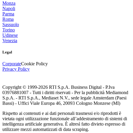
Monza
Napoli
Parma
Roma
Sassuolo
Torino
Udinese
Venezia
Legal
Corporate
Cookie Policy
Privacy Policy
Copyright © 1999-
2026
RTI S.p.A. Business Digital - P.Iva
03976881007 - Tutti i diritti riservati - Per la pubblicità Mediamond
S.p.A. - RTI S.p.A., Mediaset N.V., sede legale Amsterdam (Paesi
Bassi) - Uffici Viale Europa 46, 20093 Cologno Monzese (MI)
Rispetto ai contenuti e ai dati personali trasmessi e/o riprodotti è
vietata ogni utilizzazione funzionale all’addestramento di sistemi di
intelligenza artificiale generativa. È altresì fatto divieto espresso di
utilizzare mezzi automatizzati di data scraping.