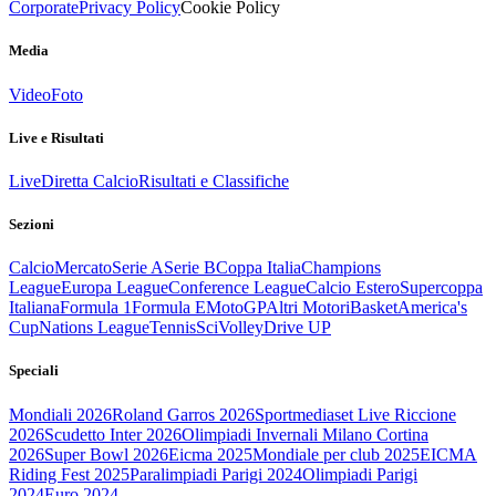
Corporate
Privacy Policy
Cookie Policy
Media
Video
Foto
Live e Risultati
Live
Diretta Calcio
Risultati e Classifiche
Sezioni
Calcio
Mercato
Serie A
Serie B
Coppa Italia
Champions
League
Europa League
Conference League
Calcio Estero
Supercoppa
Italiana
Formula 1
Formula E
MotoGP
Altri Motori
Basket
America's
Cup
Nations League
Tennis
Sci
Volley
Drive UP
Speciali
Mondiali 2026
Roland Garros 2026
Sportmediaset Live Riccione
2026
Scudetto Inter 2026
Olimpiadi Invernali Milano Cortina
2026
Super Bowl 2026
Eicma 2025
Mondiale per club 2025
EICMA
Riding Fest 2025
Paralimpiadi Parigi 2024
Olimpiadi Parigi
2024
Euro 2024