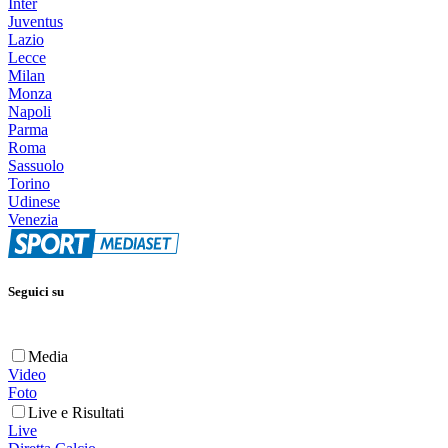
Inter
Juventus
Lazio
Lecce
Milan
Monza
Napoli
Parma
Roma
Sassuolo
Torino
Udinese
Venezia
Seguici su
Media
Video
Foto
Live e Risultati
Live