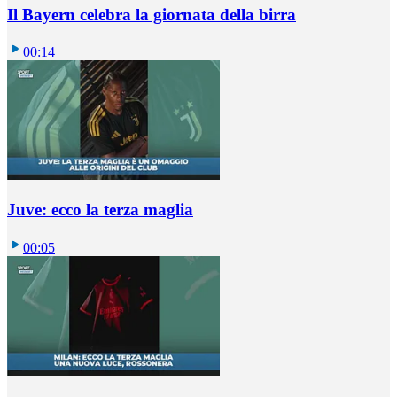
Il Bayern celebra la giornata della birra
00:14
Juve: ecco la terza maglia
00:05