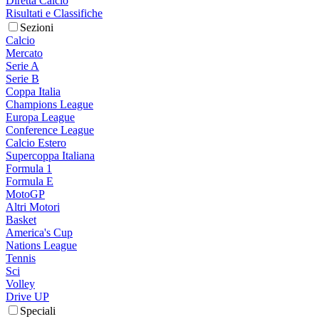
Diretta Calcio
Risultati e Classifiche
Sezioni
Calcio
Mercato
Serie A
Serie B
Coppa Italia
Champions League
Europa League
Conference League
Calcio Estero
Supercoppa Italiana
Formula 1
Formula E
MotoGP
Altri Motori
Basket
America's Cup
Nations League
Tennis
Sci
Volley
Drive UP
Speciali