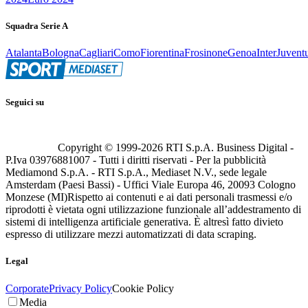
Squadra Serie A
Atalanta
Bologna
Cagliari
Como
Fiorentina
Frosinone
Genoa
Inter
Juvent
Seguici su
Copyright © 1999-
2026
RTI S.p.A. Business Digital -
P.Iva 03976881007 - Tutti i diritti riservati - Per la pubblicità
Mediamond S.p.A. - RTI S.p.A., Mediaset N.V., sede legale
Amsterdam (Paesi Bassi) - Uffici Viale Europa 46, 20093 Cologno
Monzese (MI)
Rispetto ai contenuti e ai dati personali trasmessi e/o
riprodotti è vietata ogni utilizzazione funzionale all’addestramento di
sistemi di intelligenza artificiale generativa. È altresì fatto divieto
espresso di utilizzare mezzi automatizzati di data scraping.
Legal
Corporate
Privacy Policy
Cookie Policy
Media