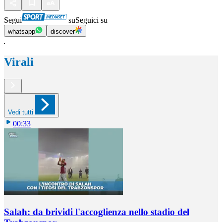
Segui
su
Seguici su
whatsapp
discover
Virali
Vedi tutti
00:33
Salah: da brividi l'accoglienza nello stadio del