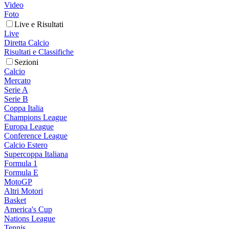
Video
Foto
Live e Risultati
Live
Diretta Calcio
Risultati e Classifiche
Sezioni
Calcio
Mercato
Serie A
Serie B
Coppa Italia
Champions League
Europa League
Conference League
Calcio Estero
Supercoppa Italiana
Formula 1
Formula E
MotoGP
Altri Motori
Basket
America's Cup
Nations League
Tennis