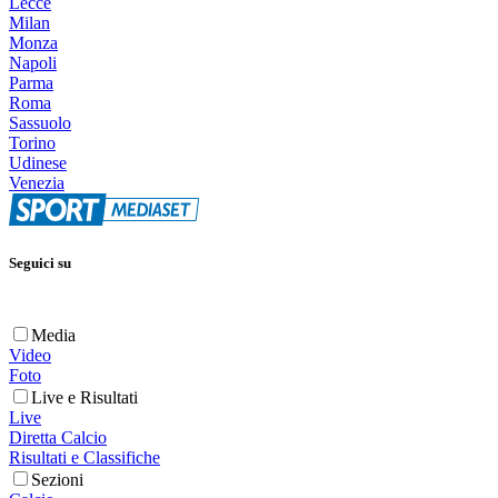
Lecce
Milan
Monza
Napoli
Parma
Roma
Sassuolo
Torino
Udinese
Venezia
Seguici su
Media
Video
Foto
Live e Risultati
Live
Diretta Calcio
Risultati e Classifiche
Sezioni