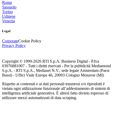
Roma
Sassuolo
Torino
Udinese
Venezia
Legal
Corporate
Cookie Policy
Privacy Policy
Copyright © 1999-
2026
RTI S.p.A. Business Digital - P.Iva
03976881007 - Tutti i diritti riservati - Per la pubblicità Mediamond
S.p.A. - RTI S.p.A., Mediaset N.V., sede legale Amsterdam (Paesi
Bassi) - Uffici Viale Europa 46, 20093 Cologno Monzese (MI)
Rispetto ai contenuti e ai dati personali trasmessi e/o riprodotti è
vietata ogni utilizzazione funzionale all’addestramento di sistemi di
intelligenza artificiale generativa. È altresì fatto divieto espresso di
utilizzare mezzi automatizzati di data scraping.