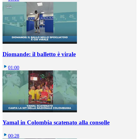
Diomande: il balletto è virale
01:00
Yamal in Colombia scatenato alla consolle
00:28