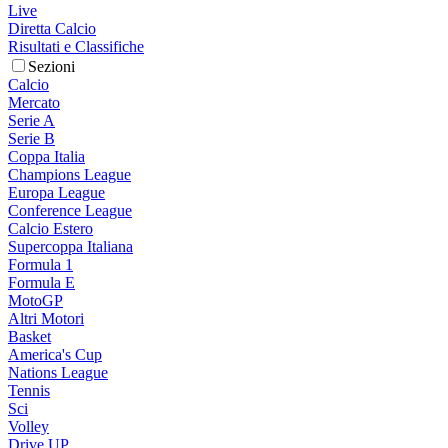
Live
Diretta Calcio
Risultati e Classifiche
Sezioni
Calcio
Mercato
Serie A
Serie B
Coppa Italia
Champions League
Europa League
Conference League
Calcio Estero
Supercoppa Italiana
Formula 1
Formula E
MotoGP
Altri Motori
Basket
America's Cup
Nations League
Tennis
Sci
Volley
Drive UP