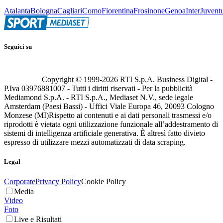
Atalanta
Bologna
Cagliari
Como
Fiorentina
Frosinone
Genoa
Inter
Juvent
Seguici su
Copyright © 1999-
2026
RTI S.p.A. Business Digital -
P.Iva 03976881007 - Tutti i diritti riservati - Per la pubblicità
Mediamond S.p.A. - RTI S.p.A., Mediaset N.V., sede legale
Amsterdam (Paesi Bassi) - Uffici Viale Europa 46, 20093 Cologno
Monzese (MI)
Rispetto ai contenuti e ai dati personali trasmessi e/o
riprodotti è vietata ogni utilizzazione funzionale all’addestramento di
sistemi di intelligenza artificiale generativa. È altresì fatto divieto
espresso di utilizzare mezzi automatizzati di data scraping.
Legal
Corporate
Privacy Policy
Cookie Policy
Media
Video
Foto
Live e Risultati