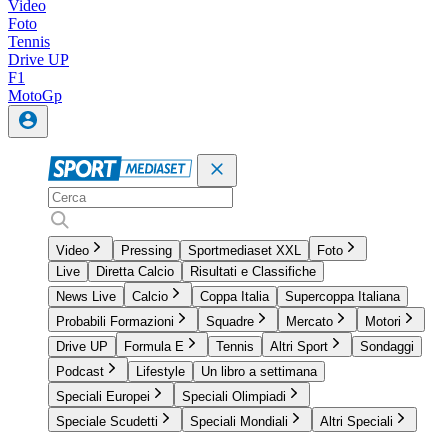
Video
Foto
Tennis
Drive UP
F1
MotoGp
Video
Pressing
Sportmediaset XXL
Foto
Live
Diretta Calcio
Risultati e Classifiche
News Live
Calcio
Coppa Italia
Supercoppa Italiana
Probabili Formazioni
Squadre
Mercato
Motori
Drive UP
Formula E
Tennis
Altri Sport
Sondaggi
Podcast
Lifestyle
Un libro a settimana
Speciali Europei
Speciali Olimpiadi
Speciale Scudetti
Speciali Mondiali
Altri Speciali