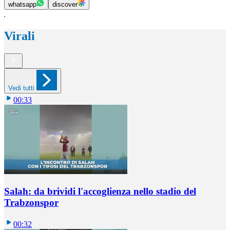
whatsapp
discover
Virali
Vedi tutti
00:33
Salah: da brividi l'accoglienza nello stadio del
Trabzonspor
00:32