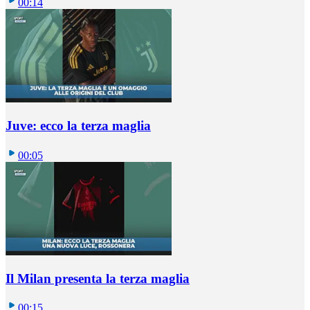
00:14
Juve: ecco la terza maglia
00:05
Il Milan presenta la terza maglia
00:15