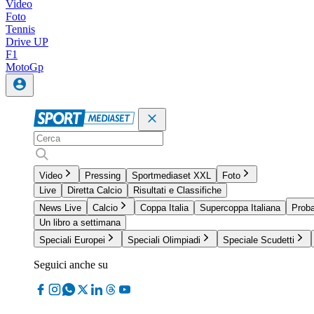
Video
Foto
Tennis
Drive UP
F1
MotoGp
Video
Pressing
Sportmediaset XXL
Foto
Live
Diretta Calcio
Risultati e Classifiche
News Live
Calcio
Coppa Italia
Supercoppa Italiana
Proba
Un libro a settimana
Speciali Europei
Speciali Olimpiadi
Speciale Scudetti
Seguici anche su