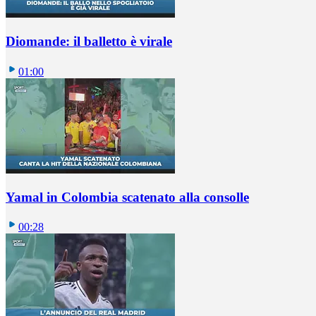
Diomande: il balletto è virale
01:00
Yamal in Colombia scatenato alla consolle
00:28