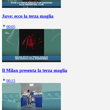
Juve: ecco la terza maglia
00:05
Il Milan presenta la terza maglia
00:15