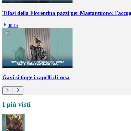
Tifosi della Fiorentina pazzi per Mastantuono: l'accog
00:15
Gavi si tinge i capelli di rosa
I più visti